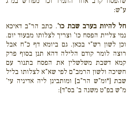
שהפסח קרב אחר התמיד וכו' מפורש במ"ג
ע"ש:
חל להיות בערב שבת כו'
. כתב הר"ב דאיכא
נמי צליית הפסח כו' וצריך לצלותו מבעוד יום.
וכן לשון רש"י בכאן. גם ביומא דף כ"ח אבל
רוצה לומר קודם הלילה דהא תנן בסוף פרק
קמא דשבת משלשלין את הפסח בתנור עם
חשיכה ולשון הרמב"ם לפי שא"א לצלותו בליל
שבת [*ומ"ש הר"ב] ומותבינן ליה אדיניה עי'
מ"ש בפ"ט משנה ב' בס"ד]: