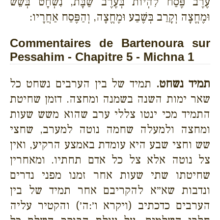
עֶרֶב פֶּסַח לִהְיוֹת בְּעֶרֶב שַׁבָּת, נִשְׁחָט בְּשֵׁשׁ
וּמֶחֱצָה וְקָרֵב בְּשֶׁבַע וּמֶחֱצָה, וְהַפֶּסַח אַחֲרָיו:
Commentaires de Bartenoura sur
Pessahim - Chapitre 5 - Michna 1
תמיד נשחט.
תמיד של בין הערבים נשחט כל
שאר ימות השנה בשמנה ומחצה. דזמן שחיטת
התמיד מכי ינטו צללי ערב שהוא משש שעות
ומחצה ולמעלה שחמה נוטה למערב, שחצי
שש וחצי שבע היא עומדת באמצע הרקיע, ואין
צל נוטה אלא צל כל אדם תחתיו. ומאחרין
שחיטתו שתי שעות אחר זמנו מפני נדרים
ונדבות שא״א להקריבם אחר תמיד של בין
הערבים כדכתיב (ויקרא ו׳:ה׳) והקטיר עליה