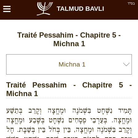
≡
בס''ד
TALMUD BAVLI
Traité Pessahim - Chapitre 5 -
Michna 1
Traité Pessahim - Chapitre 5 -
Michna 1
תָּמִיד נִשְׁחָט בִּשְׁמֹנֶה וּמֶחֱצָה וְקָרֵב בְּתֵשַׁע
וּמֶחֱצָה. בְּעַרְבֵי פְסָחִים נִשְׁחָט בְּשֶׁבַע וּמֶחֱצָה
וְקָרֵב בִּשְׁמֹנֶה וּמֶחֱצָה, בֵּין בְּחֹל בֵּין בְּשַׁבָּת. חָל