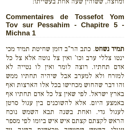
ומחצה, ששוהין שעה אחת בעשייתו:
Commentaires de Tossefot Yom
Tov sur Pessahim - Chapitre 5 -
Michna 1
תמיד נשחט
. כתב הר"ב דזמן שחיטת תמיד מכי
ינטו צללי ערב וכו' ואין צל נוטה אלא צל כל
אדם תחתיו. רוצה לומר ואין לו נטייה לא
למזרח ולא למערב אבל שיהיה תחתיו ממש
זהו דבר שהחוש מכחישו בכל אלו הארצות ואף
בארץ ישראל. לפי שאין צל כל אדם תחתיו אף
באמצע היום. אלא להשוכנים בין עגול סרטן
לעגול גדי. ואחת בשנה תבא השמש נוכח
הראש לקצתם קצתם איש איש ביומו לפי מספר
עגולי השמש שתעשה מראשית השנה עד