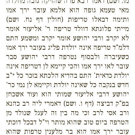
מז. ושם) דאמר רבא פרה שהזיקה גובה מוולדה
מאי טעמא גופה הוא אלמא עובר ירך אמו
ותימה דבאלו טריפות (חולין דף נח. ושם)
מייתי פלוגתא דוולד טריפה ר' אליעזר אומר
לא יקרב ורבי יהושע אומר יקרב ומשמע התם
דלמ"ד טריפה אינה יולדת פליג בעובר ירך אמו
כשעיברה ולבסוף נטרפה דרבי יהושע סבר
עובר לאו ירך אמו והכי קיימא לן דטריפה אינה
יולדת כדאית' התם בהדיא הלכתא בזכר כל י"ב
חדש בנקבה כל שאינה יולדת וקיימא לן נמי כר'
יהושע דרבי אליעזר שמותי הוא ועוד אשכחן
בפ"ק דביצה (דף ו. ושם) דאמרי ליה רב כהנא
ורב אסי לרב וכי מה בין זה לעגל שנולד מן
הטרפה ביום טוב שהוא מותר וי"ל דבכל דוכתי
עובר ירך אמו הוא בר מלענין טרפות שהוא