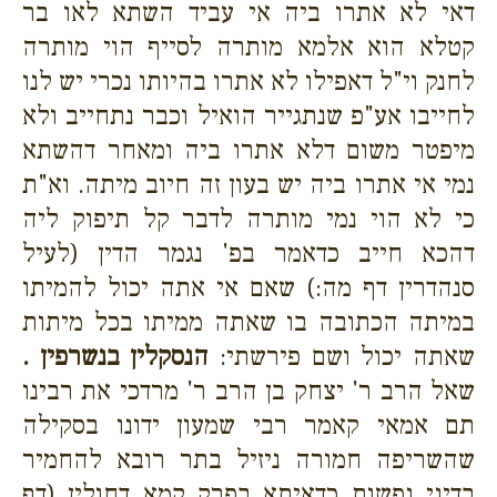
דאי לא אתרו ביה אי עביד השתא לאו בר
קטלא הוא אלמא מותרה לסייף הוי מותרה
לחנק וי"ל דאפילו לא אתרו בהיותו נכרי יש לנו
לחייבו אע"פ שנתגייר הואיל וכבר נתחייב ולא
מיפטר משום דלא אתרו ביה ומאחר דהשתא
נמי אי אתרו ביה יש בעון זה חיוב מיתה. וא"ת
כי לא הוי נמי מותרה לדבר קל תיפוק ליה
דהכא חייב כדאמר בפ' נגמר הדין (לעיל
סנהדרין דף מה:) שאם אי אתה יכול להמיתו
במיתה הכתובה בו שאתה ממיתו בכל מיתות
שאתה יכול ושם פירשתי:
הנסקלין בנשרפין .
שאל הרב ר' יצחק בן הרב ר' מרדכי את רבינו
תם אמאי קאמר רבי שמעון ידונו בסקילה
שהשריפה חמורה ניזיל בתר רובא להחמיר
בדיני נפשות כדאיתא בפרק קמא דחולין (דף