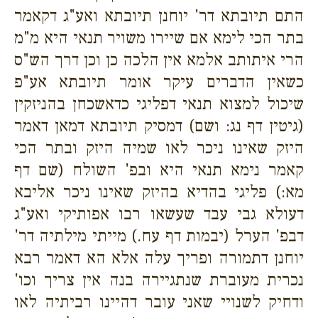
התם תיובתא דר' יוחנן תיובתא ואע"ג דקאמר
בתר הכי לימא אם שיירו משויר תנאי היא מ"מ
הרי איתותב אלמא אין הלכה כן וכן דרך הש"ס
כשאין הדברים עיקר אומר תיובתא אע"פ
שיכול למצוא תנאי דפליגי כדאשכחן בהניזקין
(גיטין דף נג: ושם) דמסיק תיובתא דמאן דאמר
היזק שאינו ניכר לאו שמיה היזק ובתר הכי
קאמר נימא תנאי היא ובפ' השולח (שם דף
מא:) פליגי בהדיא בהיזק שאינו ניכר אליבא
דעולא גבי עבד שעשאו רבו אפותיקי ואע"ג
דבפ' הערל (יבמות דף עח.) מייתי מילתיה דר'
יוחנן דתמורה ופריך עלה אלא הא דאמר רבא
נכרית מעוברת שנתגיירה בנה אין צריך וכו'
ודחיק לשנויי שאני עובר דהיינו רביתיה לאו