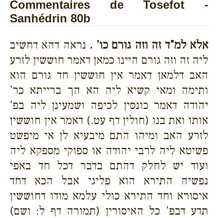
Commentaires de Tosefot -
Sanhédrin 80b
אלא למ"ד זה וזה גורם כו' .
נראה דהא דחשיב
ליה זה וזה גורם היינו כמאן דאמר חוששין לזרע
האב דלמאן דאמר אין חוששין חד גורם הוא
ותימה ומאי קשיא ליה הא הך ברייתא כר'
יהודה דאמר כונסין לכיפה ושמעינן ליה בפ'
אותו ואת בנו (חולין דף עט.) דאמר אין חוששין
לזרע האב ומיהו התם מיבעיא לן אי מיפשט
פשיטא ליה לרבי יהודה או ספוקי מספקא ליה
ועוד יש לחלק דהתם בדבר דכל חד באפי
נפשיה התירא הוא פליגי אבל הכא דחד
איסורא וחד התירא כולי עלמא מודו דחוששין
תדע דבפ' כל האיסורין (תמורה דף ל: ושם)