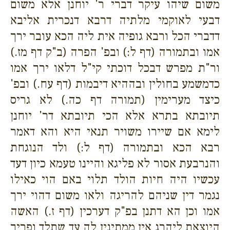
משום שיהו עיקר דברי ר' יוחנן אלא משום
דבעי לאוקמי מלתיה דרבא דנכרית אליבא
דדברי הכל ורבא גופיה אית ליה הכא עובר ירך
אמו ובתמורה (דף ל:) ובפ' הפרה (ב"ק דף מז.)
ור"ת מפרש דבכל דוכתי קי"ל דלאו ירך אמו
כדמשמע בחולין ובההיא דיבמות (דף עח.) ובפ'
כיצד מערימין (תמורה דף כה.) לא גריס
תיובתא בתרא אלא הכי תיובתא דר' יוחנן
לימא אם שיירו משויר תנאי היא והא דאמר
רבא הכא ובתמורה (דף ל:) ולד הנוגחת
והנרבעת אסור לא פליגא והיינו טעמא כיון דעד
עכשיו היה חיות הולד תלוי באם הוי כאילו
נגמר דין שניהם להריגה ולאו משום דהוי ירך
אמו וכן הא דתנן בפ"ק דערכין (דף ז.) האשה
היוצאת ליהרג אין ממתינין לה עד שתלד ופריך