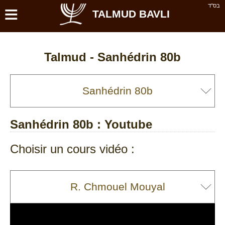
≡
בס''ד
TALMUD BAVLI
Talmud -
Sanhédrin 80b
Sanhédrin 80b
: Youtube
Choisir un cours vidéo :