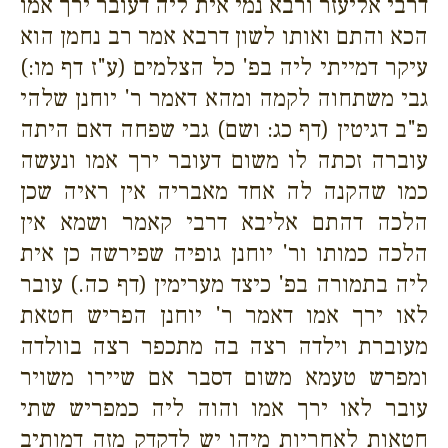
דרבי אליעזר ורבא נמי אית ליה דעובר ירך אמו
הכא והתם ואותו לשון דרבא אמר רב נחמן הוא
עיקר דמייתי ליה בפ' כל הצלמים (ע"ז דף מו:)
גבי משתחוה לקמה ומהא דאמר ר' יוחנן שלהי
פ"ב דגיטין (דף כג: ושם) גבי שפחה דאם היתה
עוברה זכתה לו משום דעובר ירך אמו ונעשה
כמו שהקנה לה אחד מאבריה אין ראיה שכן
הלכה דהתם אליבא דרבי קאמר ושמא אין
הלכה כמותו ור' יוחנן גופיה שפירשה כן אית
ליה בתמורה בפ' כיצד מערימין (דף כה.) עובר
לאו ירך אמו דאמר ר' יוחנן הפריש חטאת
מעוברת וילדה רצה בה מתכפר רצה בוולדה
ומפרש טעמא משום דסבר אם שיירו משויר
עובר לאו ירך אמו והוה ליה כמפריש שתי
חטאות לאחריות מיהו יש לדקדק מזה דמותיב