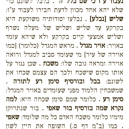
נעבוד ע"ז כי שם בלל ה' .
בלבל לשונם כדי
שלא יהא אחד מכוון לדעת חבירו לעבוד ע"ז:
שליש [נבלע] .
נבלעו יסודותיה משוקעת היא
בקרקע עד שליש ושליש של מעלה נשרף
ושליש אמצעי קיים בקרקע ולא שיהא עומד
באויר:
אויר מגדל .
מראש המגדל (כלומר) [כמו
אוירה של עיר] מי שעומד סביב למגדל ורואה
אוירה ומראה גובה שלו:
משכח .
שכן נגזר על
אותו מקום שישכח ולכך הם עצמם שכחו את
לשונם:
בבל ובורסיף סימן רע לתורה .
שמשכחין הלמוד מפני שעומדים באויר המגדל:
סימן רע .
כלומר שמם סימן שכחה היא:
למה
נקרא שמה בורסיף בור שאפי .
בור שנתרוקן
מימיו כלומר משכח האדם כל מה שלומד:
שאפי
.
כמו (ב"מ דף ס.) השופה את היין לשון