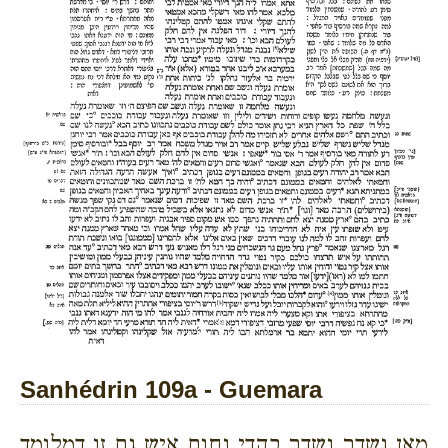
Sanhédrin 109a - Guemara
מאן נשדר נשדר בהדי נחום איש גם זו דמלומד