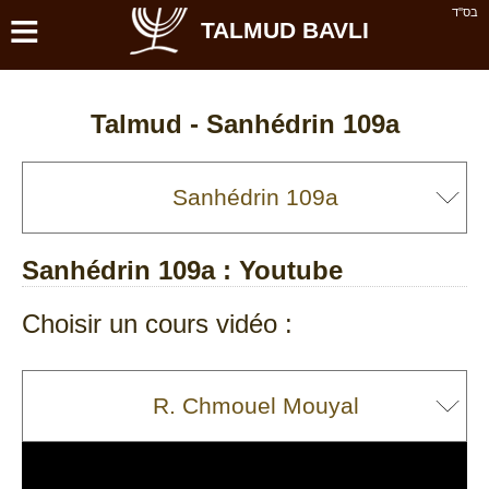
≡
בס''ד
TALMUD BAVLI
Talmud -
Sanhédrin 109a
Sanhédrin 109a
: Youtube
Choisir un cours vidéo :