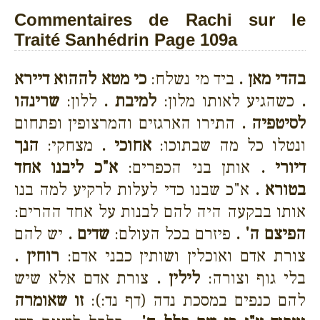
Commentaires de Rachi sur le
Traité Sanhédrin Page 109a
בהדי מאן .
ביד מי נשלח:
כי מטא לההוא דיירא
.
כשהגיע לאותו מלון:
למיבת .
ללון:
שרינהו
לסיטפיה .
התירו הארגזים והמרצופין ופתחום
ונטלו כל מה שבתוכו:
אחוכי .
מצחקי:
הנך
דיורי .
אותן בני הכפרים:
א"כ ליבנו אחד
בטורא .
א"כ שבנו כדי לעלות לרקיע למה בנו
אותו בבקעה היה להם לבנות על אחד ההרים:
הפיצם ה' .
פיזרם בכל העולם:
שדים .
יש להם
צורת אדם ואוכלין ושותין כבני אדם:
רוחין .
בלי גוף וצורה:
לילין .
צורת אדם אלא שיש
להם כנפים במסכת נדה (דף נד:):
זו שאומרה