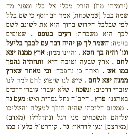
(ירמיהו מח) הורק מכלי אל כלי ומפני מה
שמה בבל [שמשכחת] אמר רב יוסף כי שם בלל
לפי שבלבל הקדוש ברוך הוא את לשונם לשם
לכך היא משכחת:
רעים בגופם .
שטופים
בזימה:
השמר לך פן יהיה דבר עם לבבך בליעל
וגו' והיה בך חטא .
והיינו ממון:
ארץ ממנה יצא
לחם .
ארץ שבעה וטובה היא:
ותחתיה נהפך
כמו אש .
ואחר כן נהפכה:
וכי מאחר שארץ
ממנה יצא לחם .
שיש לנו שיפוע לחם למה לנו
עוברי דרכים:
ונשכח .
שלא יעברו עוברי דרכים
בארצנו:
פרץ .
הקב"ה נחל גפרית ואש:
מעם גר
.
ממקום הליכתו שהיה הולך למעלה והשליכו
עליהם הנשכחים מני רגל ונתדלדלו (מאדם)
[מארצם] ונעו לדראון:
גר .
קוררט"ל בלע"ז כמו