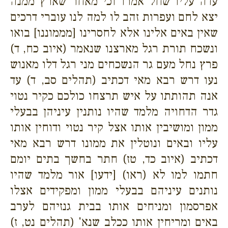
עדה עליו שחל אמרו וכי מאחר שארץ ממנה
יצא לחם ועפרות זהב לו למה לנו עוברי דרכים
שאין באים אלינו אלא לחסרינו [מממוננו] בואו
ונשכח תורת רגל מארצנו שנאמר (איוב כח, ד)
פרץ נחל מעם גר הנשכחים מני רגל דלו מאנוש
נעו דרש רבא מאי דכתיב (תהלים סב, ד) עד
אנה תהותתו על איש תרצחו כולכם כקיר נטוי
גדר הדחויה מלמד שהיו נותנין עיניהן בבעלי
ממון ומושיבין אותו אצל קיר נטוי ודוחין אותו
עליו ובאים ונוטלין את ממונו דרש רבא מאי
דכתיב (איוב כד, טז) חתר בחשך בתים יומם
חתמו למו לא (ראו) [ידעו] אור מלמד שהיו
נותנים עיניהם בבעלי ממון ומפקידים אצלו
אפרסמון ומניחים אותו בבית גנזיהם לערב
באים ומריחין אותו ככלב שנא' (תהלים נט, ז)