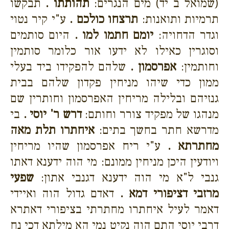
(שמואל ב יד) מים הנגרים:
תהותתו .
תבקשו
תרמיות ותואנות:
תרצחו כולכם .
ע"י קיר נטוי
וגדר הדחויה:
יומם חתמו למו .
היום סותמים
וסוגרין כאילו לא ידעו אור כלומר סותמין
וחותמין:
אפרסמון .
שלהם להפקידו ביד בעלי
ממון כדי שיהו מניחין פקדון שלהם בבית
גנזיהם ובלילה מריחין האפרסמון וחותרין שם
מנהגו של מפקיד צורר וחותם:
דרש ר' יוסי .
בי
מדרשא חתר בחשך בתים:
איחתרו תלת מאה
מחתרתא .
ע"י ריח אפרסמון שהיו מריחין
ויודעין היכן מניחין ממונם: מי הוה ידענא דאתו
גנבי ל"א מי הוה ידענא דגנבי אתון:
שפעי
מרזבי דציפורי דמא .
דאדם גדול הוה ואיידי
דאמר לעיל איחתרו מחתרתי בציפורי דאתרא
דרבי יוסי התם הוה נקיט נמי הא מילתא דכי נח