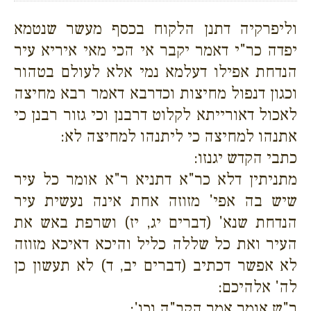
וליפרקיה דתנן הלקוח בכסף מעשר שנטמא
יפדה כר"י דאמר יקבר אי הכי מאי איריא עיר
הנדחת אפילו דעלמא נמי אלא לעולם בטהור
וכגון דנפול מחיצות וכדרבא דאמר רבא מחיצה
לאכול דאורייתא לקלוט דרבנן וכי גזור רבנן כי
אתנהו למחיצה כי ליתנהו למחיצה לא:
כתבי הקדש יגנזו:
מתניתין דלא כר"א דתניא ר"א אומר כל עיר
שיש בה אפי' מזוזה אחת אינה נעשית עיר
הנדחת שנא' (דברים יג, יז) ושרפת באש את
העיר ואת כל שללה כליל והיכא דאיכא מזוזה
לא אפשר דכתיב (דברים יב, ד) לא תעשון כן
לה' אלהיכם:
ר"ש אומר אמר הקב"ה וכו':