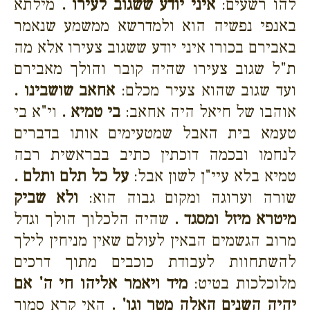
להו רשעים:
איני יודע ששגוב לעירו .
מילתא
באנפי נפשיה הוא ולמדרשא ממשמע שנאמר
באבירם בכורו איני יודע ששגוב צעירו אלא מה
ת"ל שגוב צעירו שהיה קובר והולך מאבירם
ועד שגוב שהוא צעיר מכלם:
אחאב שושבינו .
אוהבו של חיאל היה אחאב:
בי טמיא .
וי"א בי
טעמא בית האבל שמטעימים אותו בדברים
לנחמו ובכמה דוכתין כתיב בבראשית רבה
טמיא בלא עיי"ן לשון אבל:
על כל תלם ותלם .
שורה וערוגה ומקום גבוה הוא:
ולא שביק
מיטרא מיזל ומסגד .
שהיה הלכלוך הולך וגדל
מרוב הגשמים הבאין לעולם שאין מניחין לילך
להשתחוות לעבודת כוכבים מתוך דרכים
מלוכלכות בטיט:
מיד ויאמר אליהו חי ה' אם
יהיה השנים האלה מטר וגו' .
האי קרא סמוך