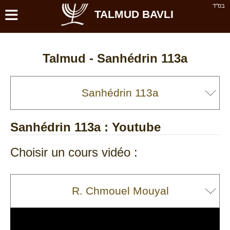
≡
בס''ד
TALMUD BAVLI
Talmud -
Sanhédrin 113a
Sanhédrin 113a
: Youtube
Choisir un cours vidéo :