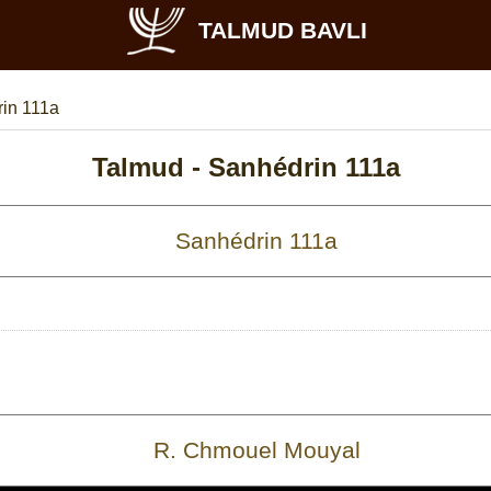
TALMUD BAVLI
in 111a
Talmud -
Sanhédrin 111a