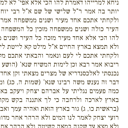
ניחא למרייהו דאמרת להו הכי אלא אפי' לא למד 
יותר בה אמר ר"ל שלישי של שם א"ל רבי יוחנן
ולקחתי אתכם אחד מעיר ושנים ממשפחה אמר ר"
העיר כולה ושנים ממשפחה מזכין כל המשפחה כ
להו הכי אלא אחד מעיר מזכה כל העיר ושנים מ
ולא תמצא בארץ החיים א"ל מילט קא לייטת לי 
ולקחתי אתכם לי לעם ונאמר והבאתי אתכם מקי
ריבוא אמר רבא וכן לימות המשיח שנא' (הושע ב
נכנסתי לאלכסנדריא של מצרים מצאתי זקן אחד 
דבר זה נענש משה רבינו שנא' (שמות ה, כג) 
כמה פעמים נגליתי על אברהם יצחק ויעקב באל
בארץ לארכה ולרחבה כי לך אתננה בקש מקום
(בראשית כו, ג) גור בארץ הזאת ואהיה עמך ואב
רועי יצחק לאמר לנו המים ולא הרהר אחר מדו
ולא מצא עד שקנה במאה קשיטה ולא הרהר אחר 