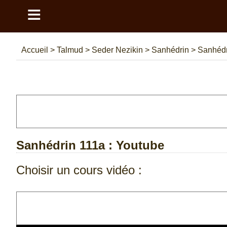
≡
Accueil
>
Talmud
>
Seder Nezikin
>
Sanhédrin
>
Sanhédr
Sanhédrin 111a
: Youtube
Choisir un cours vidéo :