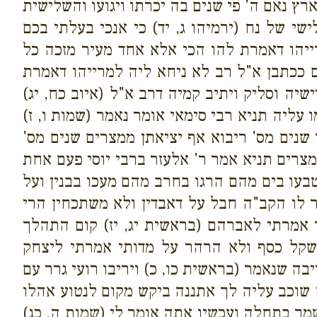
רץ נאם ה' פי שנים בה יכרתו ויגועו והשלישית
י של נח (ירמיהו ג, יד) כי אנכי בעלתי בכם
ייהו דאמרת להו הכי אלא אחד מעיר מזכה כל
 ככתבן א"ל רב לא ניחא ליה למרייהו דאמרת
ה וסליק ויתיב קמיה דרב א"ל (איוב כח, יג)
ליה תניא רבי סימאי אומר נאמר (שמות ו, ז)
נים מס' ריבוא אף יציאתן ממצרים שנים מס'
מצרים תניא אמר ר' אלעזר ברבי יוסי פעם אחת
בעו בים מהם הרגו בחרב מהם מעכו בבנין ועל
 לו הקב"ה חבל על דאבדין ולא משתכחין הרי
 אמרתי לאברהם (בראשית יג, יז) קום התהלך
שקל כסף ולא הרהר על מדותי אמרתי ליצחק
ה שנאמר (בראשית כו, כ) ויריבו רועי גרר עם
שוכב עליה לך אתננה ביקש מקום לנטוע אהלו
ך בתחלה ועכשיו אתה אומר לי (שמות ה, כג)