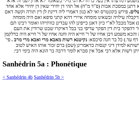
ד משמע דמדעתו אין בעל כרחו לא הני מילי כשאומר לא אדון לפני זה אלא
 דתנן במסכת אבות (פ"ד מ"ח) אל תהי דן יחידי שאין דן יחידי אלא אחד
שלים.
פירש בקונטרס ואי לא כגון דאמרי ליה דיינת לן דין תורה וקשה דאם
בדקבלה עילויה ובשאינו מומחה איירי דהא קתני סיפא ואם היה מומחה
מבבל לא"י כיון דאנן כייפינן להו עבדינן כוותייהו ואומר רבינו תם
 דהפקר בית דין הפקר עדיפי בני בבל דאיקרו שבט שרודין את העם
 והכא משמע דבן אחיו של ר' חייא היה וחנה אחיו של ר' חייא היה כדלקמן
 דף עד.) כל בר חנה סיכסא:
נקיטנא רשות מאבא מרי ואבא מרי מרב .
פי'
 רשותא למידן דיני קנסות כדאמרינן (שם) ברם זכור אותו האיש לטוב
תן רשות אלא רבי אבל אין סברא לומר דרבה בר הונא היה בימי רבי:
Sanhédrin 5a : Phonétique
< Sanhédrin 4b
Sanhédrin 5b >