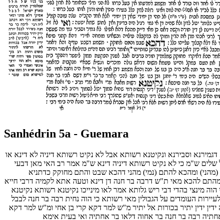
Sanhédrin 5a - Guemara
אנא דגמירנא וסבירנא ונקיטנא רשותא אבל לא נקיט רשותא דיניה לא דינא או
 שלים ש"מ כי לא נקיט רשותא דיניה דינא ש"מ אמר רב האי מאן דבעי
(מהני) ומהכא להתם (נמי) מהני דהכא שבט והתם מחוקק כדתניא
ם מהתם להכא מאי ת"ש דרבה בר חנה דן דינא וטעה אתא לקמיה דרבי חייא
וה מינצי בהדי דבי ריש גלותא אמר לאו מינייכו נקיטנא רשותא נקיטנא
יירות העומדים על הגבולין מאי רשותא כי הוה נחית רבה בר חנה לבבל
רה ידין ידין יתיר בכורות אל יתיר מ"ש למר דקא קרי בן אחי ומ"ש למר דקא
 אחתיה רבה בר חנה בר אחוה דלאו בר אחתיה ואי בעית אימא