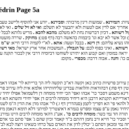
édrin Page 5a
יות:
דגמירנא .
שמועות דינין מרבותי:
וסבירנא .
יודע אני להוסיף וליישב טע
 אחריך אם לדין אם לטעות ולא יתבעוך לא תשלם:
ואי לא זיל שלים .
ואי לא 
ל רשותא .
דכיון דברשות נחת לא משלם:
מהכא להכא .
מריש גלותא לבבל ל
וכל אשר לא יבא וגו' ביבמות בהאשה רבה (דף פט:):
מחוקק .
שררה מועטת
הו נשיא עליהם:
דן דינא .
בבבל וטעה:
אתא .
לא"י לקמיה דרבי חייא:
ש"מ מ
 רשותא .
ואיני כפוף לכם:
על הגבולין .
הנמשכות אחר ארץ ישראל:
מאי רשות
יראה במומין ואם קבוע הוא יתירנו לשוחטו דביומיה דרבי אין לבכור תקנה ע
 כו':
וחנה .
אבוה דרבה:
מכפרי .
מקום:
ירוב פרשיות כתיב כאן וקשה דא"כ תקשה ליה הך ברייתא לר' אבהו דאמר ש
(גיטין דף פח:) דבהודאות והלואות עבדינן שליחותייהו אלמא אית ליה עירוב
 דינא משמע דסבר כר' אבהו ואפי' הכי יחיד מומחה דן דלשמואל אפילו יחיד 
מדאורייתא תקנתא דרבנן היא דיחיד מומחה לרבים דן אפי' יחידי והשתא הא ד
 ולהאי פי' הא דפריך לקמן (סנהדרין דף ו.) לר' אבהו מדן את הדין ה"מ לשנו
חיד נאמן ע"פ עצמו ומפרש בגמרא דאיצטריך למיתני דלא תימא דנאמן מידי 
 תורה חד נמי כשר:
מומחה לרבים כו' .
אע"ג דהאי מומחה לרבים היינו גמירנא
ר וסביר כר' חייא ורב נחמן דהתם ב"ד קאמר וכיון שהם ג' אפי' סתם בני אד
ה נמי ומכאן דסתם ג' יכולין לדון את האדם בעל כרחו כשאינו רוצה לבא לב"ד