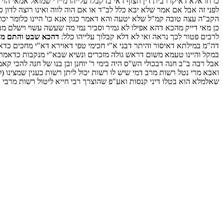
כרחו אלא דאיקרו בית דין חצוף דאי בדקבלו עלייהו מיירי שמואל אמאי הוי 
לפני זה אבל אם אמר שלא יבא כלל לב"ד או אם הוה לווה ואינו רוצה לדון כלל
הקב"ה עצה טובה קמ"ל שלא יטעה והא דאמר כגון אנא כו' היינו כלומר יכול 
כן מאי דייק מהכא דהא אפילו לא גמיר וסביר נמי מה שעשה עשוי וישלם מבי
לרבים פטור לכך נראה ואי לא דלא קבלוך עלייהו כלל:
דהכא שבט והתם מח
דה"מ במילתא דאיסור והיתר דבני א"י חכימי טפי דאוירא דא"י מחכים כדא
במקל והיינו טעמא משום דראש גולה מזכרים ונשיא שבא"י מנקבות כדאמר 
אבל רבה ב"ב חנה דבכולי הש"ס היה בימי ר' יוחנן ובן בנו של חנה להכי ק
ואבא מרי נטל רשות מרב דמי שיש לו רשות יכול ליתן רשות כענין שמצינו (לק
שאלמלא הוא בטלו דיני קנסות ואע"פ שהוצרך רבי חייא ליטול רשות מרבי ב