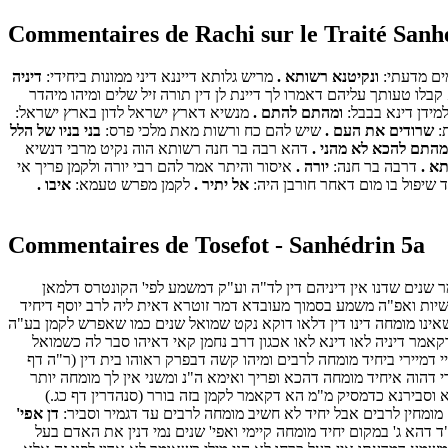
Commentaires de Rachi sur le Traité Sanh
מים מדעתי:
ונקיטנא רשותא .
מריש גלותא דייננא דיני ממונות ביחידי:
דיניה
קבלו טעותך עליהם דאמרו לך דיינת לן דין תורה זיל שלים ומיהו מיהדר
מידן דינא בבבל:
ומהתם להתם .
מנשיא דארץ ישראל לדון בארץ ישראל:
:
שרודים את העם .
שיש להם כח ורשות מאת מלכי פרס:
בני בניו של הלל
התם להכא לא מהני .
דהא רבה בר חנה רשותא הוה נקיט מרבי דנשיא
א .
דרבה בר חנה:
יורה .
איסור והיתר אמר להם רבי יורה ולקמן פריך אי
ד שיפול בו מום דאחר חורבן היה:
אל יתיר .
לקמן מפרש טעמא:
איבו .
Commentaires de Tosefot - Sanhédrin 5a
נים שדנו אין דיניהם דין לד"ה וע"ק דמשמע לפי' הקונטרס דלמאן
 פרשיות ואפ"ה משמע בסמוך מעובדא דמר זוטרא דאית ליה לרב יוסף דיחיד
שאינו מומחה דינו דין דלאו דוקא נקט שמואל שנים כמו שאפרש לקמן בע"ה
קאמר דיניה לאו דינא לאו אכגון דרב נחמן קאי דאיהו סבר לה כשמואל
יי דמיירי ביחיד מומחה לרבים ומיהו קשה דבפרק ראוהו בית דין (ר"ה דף
דהוה איחיד מומחה דהכא ופריך ואימא ה"נ ומשני אין לך מומחה יותר
 וסבירנא כדמסיק מ"מ הא דקאמר לקמן בזה בורר (סנהדרין דף כג.)
ם מומחין לרבים אבל יחיד לא חשיב מומחה לרבים עד דגמיר וסביר:
דן אפי'
 דהא ג' במקום יחיד מומחה קיימי ואפי' שנים נמי דנין את האדם בעל