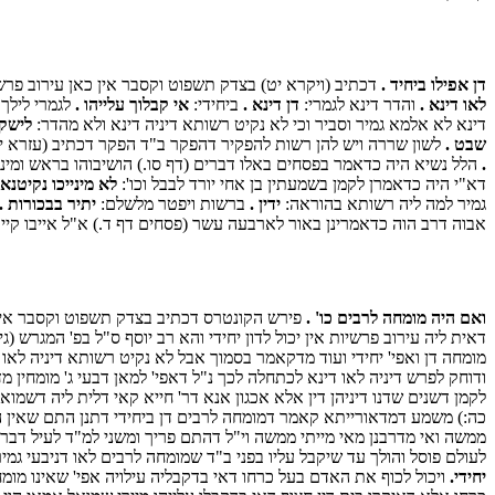
דן אפילו ביחיד .
דכתיב (ויקרא יט) בצדק תשפוט וקסבר אין כאן עירוב פרש
לאו דינא .
והדר דינא לגמרי:
דן דינא .
ביחידי:
אי קבלוך עלייהו .
לגמרי לילך
דינא לא אלמא גמיר וסביר וכי לא נקיט רשותא דיניה דינא ולא מהדר:
לישקו
שבט .
לשון שררה ויש להן רשות להפקיר דהפקר ב"ד הפקר דכתיב (עזרא י) 
.
הלל נשיא היה כדאמר בפסחים באלו דברים (דף סו.) הושיבוהו בראש ומינו
דא"י היה כדאמרן לקמן בשמעתין בן אחי יורד לבבל וכו':
לא מינייכו נקיטנא
גמיר למה ליה רשותא בהוראה:
ידין .
ברשות ויפטר מלשלם:
יתיר בבכורות .
אבוה דרב הוה כדאמרינן באור לארבעה עשר (פסחים דף ד.) א"ל אייבו קיים
ואם היה מומחה לרבים כו' .
פירש הקונטרס דכתיב בצדק תשפוט וקסבר אין ע
דאית ליה עירוב פרשיות אין יכול לדון יחידי והא רב יוסף ס"ל בפ' המגרש 
מומחה דן ואפי' יחידי ועוד מדקאמר בסמוך אבל לא נקיט רשותא דיניה לאו
ודוחק לפרש דיניה לאו דינא לכתחלה לכך נ"ל דאפי' למאן דבעי ג' מומחין 
לקמן דשנים שדנו דיניהן דין אלא אכגון אנא דר' חייא קאי דלית ליה דשמואל
כה:) משמע דמדאורייתא קאמר דמומחה לרבים דן ביחידי דתנן התם שאין הי
ממשה ואי מדרבנן מאי מייתי ממשה וי"ל דהתם פריך ומשני למ"ד לעיל דבר
לעולם פוסל והולך עד שיקבל עליו בפני ב"ד שמומחה לרבים לאו דניבעי גמי
יחידי.
ויכול לכוף את האדם בעל כרחו דאי בדקבליה עילויה אפי' שאינו מומח