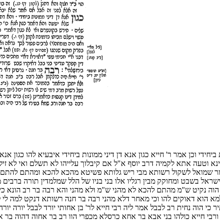
 ביחידי וכן אמר ר' חייא כגון אנא דן דיני ממונות ביחידי איבעיא להו כגון 
ינא וטעה אתא לקמיה דרב יוסף א"ל אם קיבלוך עלייהו לא תשלם ואי לא זיל
 אמר שמואל לשקול רשותא מבי ריש גלותא פשיטא מהכא להכא ומהתם להתם 
ישראל בשבט ומחוקק מבין רגליו אלו בני בניו של הלל שמלמדין תורה ברבי
הוה נקיט ש"מ מהתם להכא לא מהני ש"מ ולא מהני והא רבה בר רב הונא כי ה
א הוא דאוקים להו וכי מאחר דלא מהני רבה בר חנה רשותא דנקט למה לי לע
יתיר כי הוה נחית רב לבבל אמר ליה רבי חייא לר' בן אחותי יורד לבבל יורה יו
 ורבי חייא כולהו בני אבא בר אחא כרסלא מכפרי הוו רב בר אחוה דהוה בר