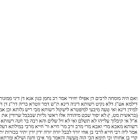
ואם היה מומחה לרבים דן אפילו יחידי אמר רב נחמן כגון אנא דן דיני ממונות
דילמא אע"ג דלא נקיט רשותא דיניה דינא ת"ש דמר זוטרא בריה דר"נ דן ד
למידן דינא ואי טעה מיבעי למיפטרא לישקול רשותא מבי ריש גלותא וכן
(בראשית מט, י) לא יסור שבט מיהודה אלו ראשי גליות שבבבל שרודין את 
א"ל אי קיבלוך עלייהו לא תשלם ואי לא זיל שלים והא רבה בר חנה רשותא 
רשותא מאבא מרי ואבא מרי מרב ורב מר' חייא ור' חייא מרבי במילתא דעלמ
אמר ליה רבי חייא לרבי בן אחי יורד לבבל יורה יורה ידין ידין יתיר בכורות 
קרי בן אחותי וכי תימא הכי הוה מעשה והאמר מר איבו וחנה ושילא ומרתא