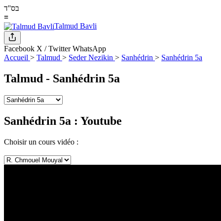
בס''ד
≡
Talmud Bavli
Facebook
X / Twitter
WhatsApp
Accueil
>
Talmud
>
Seder Nezikin
>
Sanhédrin
>
Sanhédrin 5a
Talmud -
Sanhédrin 5a
Sanhédrin 5a
: Youtube
Choisir un cours vidéo :