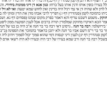
ב"ד חצוף והא דתנן (לקמן סנהדרין דף כג.) זה בורר לו אחד וזה בורר לו אח
 בעירו כופין אותו ודנין אותו בעל כרחו:
כגון אנא דן דיני ממונות ביחידי.
והא
לדון ולא שהיה דן אי נמי רגיל היה בדינין ואין לחוש שמא יטעה:
ואי לא זיל 
תו כדמוכח לקמן (סנהדרין דף ו.) דפריך לרבי אבהו מדן את הדין ומוקי לה 
וקק .
משמע דשבט עדיף והא דאמר בפרק מקום שנהגו (פסחים דף נא. ושם) אבל 
מר הכא דאיקרו מחוקק שמלמדין תורה ברבים אבל לענין הפקעת ממון ליפטר
בירושלמי:
רבה בר חנה .
גרסינן דאי רבה בר בר חנה א"כ היה בן בנו של חנה
אמר בר בר וי"מ דשם אביו בר חנה ולא יתכן כדאמר בהמוכר את הספינה (ב"ב
מן סנהדרין דף יג:) לענין דיני קנסות דמי שהוא סמוך יכול לסמוך ויהיב ליה
שביל רבה בר חנה ורב שמא בעירו של רבי היה ובעירו לא היה רשאי אדם לי