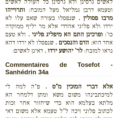
לאשים גרסינן ולא גרסינן כל העולה לאשים
וטעמא דרבן גמליאל מעל המזבח:
ותרוייהו
מרבו פסולין .
שנפסלו בעזרה שאם עלו לא
ירדו ולא פליגי אהדדי אלא מר יליף ממוקדה
כו':
ופרכינן התם הא מיפליג פליגי .
ולא טעם
אחד הוא:
הדם והנסכים .
שנפסלו לא ירדו דהא
נראו למזבח:
לר' יהושע ירדו .
דאינן לאשים:
Commentaires de Tosefot -
Sanhédrin 34a
אלא דברי המזכין מ"ט .
פ"ה למה לי
למיכתבינהו משום משא ומתן דלמחר הא
מלתא בעלמא הוא כדי שיחזור אחר זכות
לכתוב פלוני זיכה ל"ל טעמא אלא משום דאי