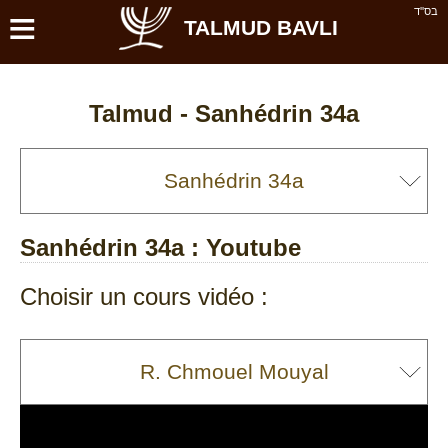
≡
בס''ד
TALMUD BAVLI
Talmud -
Sanhédrin 34a
Sanhédrin 34a
: Youtube
Choisir un cours vidéo :