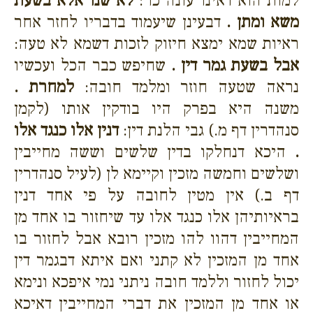
למות הוא דאינו עונה כו':
לא שנו אלא בשעת
משא ומתן .
דבעינן שיעמוד בדבריו לחזר אחר
ראיות שמא ימצא חיזוק לזכות דשמא לא טעה:
אבל בשעת גמר דין .
שחיפש כבר הכל ועכשיו
נראה שטעה חוזר ומלמד חובה:
למחרת .
משנה היא בפרק היו בודקין אותו (לקמן
סנהדרין דף מ.) גבי הלנת דין:
דנין אלו כנגד אלו
.
היכא דנחלקו בדין שלשים וששה מחייבין
ושלשים וחמשה מזכין וקיימא לן (לעיל סנהדרין
דף ב.) אין מטין לחובה על פי אחד דנין
בראיותיהן אלו כנגד אלו עד שיחזור בו אחד מן
המחייבין דהוו להו מזכין רובא אבל לחזור בו
אחד מן המזכין לא קתני ואם איתא דבגמר דין
יכול לחזור וללמד חובה ניתני נמי איפכא ונימא
או אחד מן המזכין את דברי המחייבין דאיכא