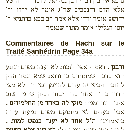
סיפא אין בין דברי רבן גמליאל לדברי ר' יהושע
אלא הדם והנסכים שר"ג אומר לא ירדו ור'
יהושע אומר ירדו אלא אמר רב פפא כדתניא ר'
יוסי הגלילי אומר מתוך שנאמר
Commentaires de Rachi sur le
Traité Sanhédrin Page 34a
ורבנן .
דאמרי אפי' לזכות לא יענה משום דנוגע
הוא בדבר שמתחרט בו ודואג שמא יגמר הדין
לחובה ויביא זה עדים להזימן ומיהדר לא מצי
הדרי בהו לאחר כדי דיבור דכיון שהגיד שוב
אינו חוזר ומגיד:
מוקי לה באחד מן התלמידים .
אבל בעדים לא מיתוקם משום נגיעת עדות
כדאמרינן:
ת"ל אחד לא יענה בנפש למות .