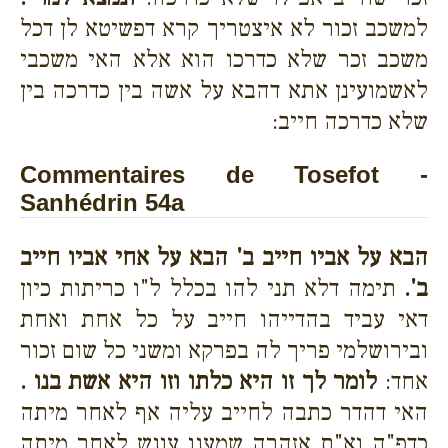
למשכב זכור לא איצטריך קרא דפשיטא לן דכל
משכב זכר שלא כדרכו הוא אלא האי משכבי
לאשמועינן אתא דהבא על אשה בין כדרכה בין
שלא כדרכה חייב:
Commentaires de Tosefot -
Sanhédrin 54a
הבא על אביו חייב ב' הבא על אחי אביו חייב
ב'.
תימה דלא תני להו בכלל ל"ו כריתות כיון
דאי עביד בהדייהו חייב על כל אחת ואחת
ובירושלמי פריך לה בפרקא ומשני כל שום זכור
אחד:
לומר לך זו היא כלתו וזו היא אשת בנו .
האי דהדר כתבה לחייב עליה אף לאחר מיתה
כדפ"ה וא"ת אזהרה שמענו עונש לאחר מיתה