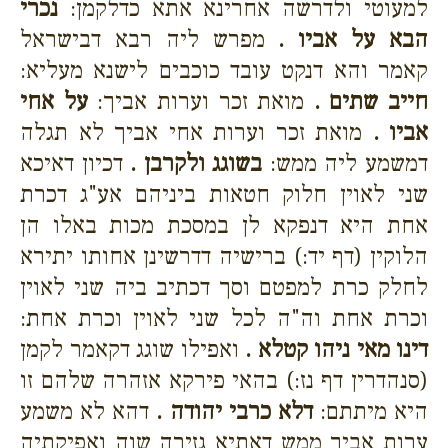
למעוטי ולדרשה אחרינא אתא כדלקמן:
נכרי
הבא על אביו .
מפרש ליה רבא דבישראל
קאמר והא דנקט עובד כוכבים לישנא מעליא:
חייב שתים .
מואת זכר וערות אביך:
על אחי
אביו .
מואת זכר וערות אחי אביך לא תגלה
דמשמע ליה ממש:
בשוגג ולקרבן .
דכיון דאיכא
שני לאוין חלוק חטאות ביניהם אע"ג דכרת
אחת היא דנפקא לן במסכת מכות באלו הן
הלוקין (דף יד:) ברישיה דדרשינן אחותו יתירא
לחלק כרת למפטם וסך דכתיב ביה שני לאוין
וכרת אחת וה"ה לכל שני לאוין וכרת אחת:
דינו מאי ניהו קטלא .
ואפילו שוגג דקאמר לקמן
(סנהדרין דף נז:) בהאי פירקא אזהרה שלהם זו
היא מיתתם:
דלא כרבי יהודה .
דהא לא משמע
ערות אביך ממש דאתיא גזירה שוה ואפיקתיה