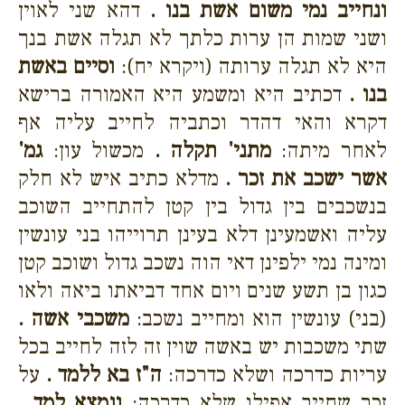
ונחייב נמי משום אשת בנו .
דהא שני לאוין
ושני שמות הן ערות כלתך לא תגלה אשת בנך
היא לא תגלה ערותה (ויקרא יח):
וסיים באשת
בנו .
דכתיב היא ומשמע היא האמורה ברישא
דקרא והאי דהדר וכתביה לחייב עליה אף
לאחר מיתה:
מתני' תקלה .
מכשול עון:
גמ'
אשר ישכב את זכר .
מדלא כתיב איש לא חלק
בנשכבים בין גדול בין קטן להתחייב השוכב
עליה ואשמעינן דלא בעינן תרוייהו בני עונשין
ומינה נמי ילפינן דאי הוה נשכב גדול ושוכב קטן
כגון בן תשע שנים ויום אחד דביאתו ביאה ולאו
(בני) עונשין הוא ומחייב נשכב:
משכבי אשה .
שתי משכבות יש באשה שוין זה לזה לחייב בכל
עריות כדרכה ושלא כדרכה:
ה"ז בא ללמד .
על
זכר שחייב אפילו שלא כדרכה:
ונמצא למד .