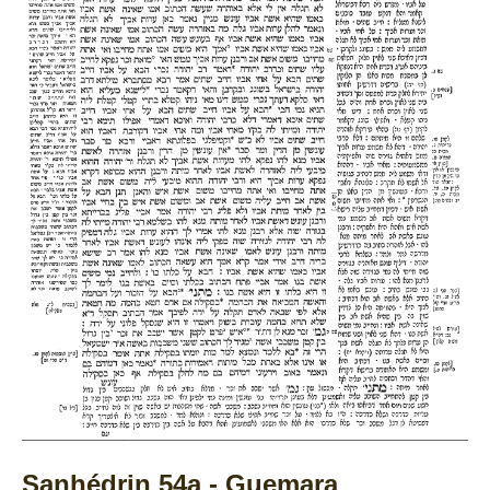
Sanhédrin 54a - Guemara