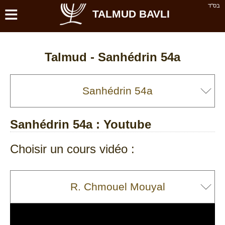
≡
בס''ד
TALMUD BAVLI
Talmud -
Sanhédrin 54a
Sanhédrin 54a
: Youtube
Choisir un cours vidéo :