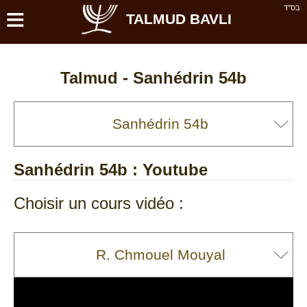
≡
בס''ד
TALMUD BAVLI
Talmud -
Sanhédrin 54b
Sanhédrin 54b
: Youtube
Choisir un cours vidéo :