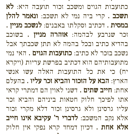
כתועבות הגוים ומשכב זכור תועבה היא:
לא
תשכב .
קרי ביה נמי לא תשכב:
ונאמר להלן
במסית .
דכתיב וסקלתו באבנים:
לנשכב מניין .
זכר שנרבע לבהמה:
אזהרה מניין .
בשוכב
בהדיא כתיב ובכל בהמה לא תתן שכבתך אבל
נשכב בזכר לא כתיב:
כתועבות הגוים .
האי נמי
מתועבותיהם הוא דכתיב בפרשת עריות (ויקרא
יח) כי את כל התועבות האלה עשו אנשי
הארץ:
הבא על הזכור והביא זכר עליו .
בהעלם
אחת:
חייב שתים .
דשני לאוין הם דמתרי קראי
אתו לפיכך חלוק חטאות ביניהם והביא זכר
עליו גרסינן ולא גרסינן זכור דלא מקרי זכור
אלא נקב המשכב:
לדברי ר' עקיבא אינו חייב
אלא אחת .
דכיון דמחד קרא נפקי אין חלוק