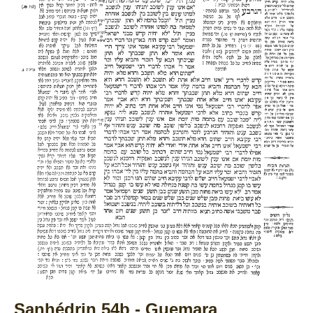
Sanhédrin 54b - Guemara