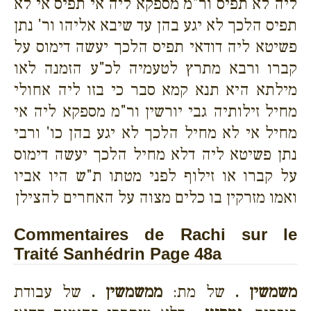
ליה לא תפיס ור"מ מספקא ליה אי תפיס אי לא
תפיס הלכך לא יגע בהן עד שיבא אליהו ור' נתן
פשיטא ליה דודאי תפיס הלכך יעשה דימוס על
קברו ורבא מתרץ לטעמיה לכ"ע הזמנה לאו
מילתא היא תנא קמא סבר כי בזו ליה אחולי
מחיל זילותיה גבי יורשין ור"מ מספקא ליה אי
מחיל אי לא מחיל הלכך לא יגע בהן כו' ורבי
נתן פשיטא ליה דלא מחיל הלכך יעשה דימוס
על קברו או זילוף לפני מטתו ת"ש היו אביו
ואמו מזרקין בו כלים מצוה על האחרים להצילן
Commentaires de Rachi sur le
Traité Sanhédrin Page 48a
משמשין .
של מת:
ממשמשין .
של עבודת