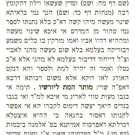
(שם דף מה: ושם) וסדין שעשאו וילון דהקומץ
רבה (מנחות דף כד: ושם) הנך נמי בדאיתא
שינוי מעשה מיהו קשה דא"כ בלא נתנתו לספר
נמי טהור מן המדרס אי איכא שינוי מעשה
ומההיא דהיו אביו ואמו מזרקין בו כלים משמע
דבזריקה בעלמא בלא שום מעשה מהני לאביי
וצ"ל דייחוד דדיבור בעלמא לא מהני אלא א"כ
נטלו ואמר זה יהיה למת ולספר והא דנקט
האורג לאו דוקא אלא משום רבותא דרבא
דאפ"ה שרי:
מותר המת ליורשיו .
תימה אי
בגבו מעות טווי לאריג מי איכא למ"ד ואי בגבו
בגדים היאך יעשה דימוס לקברו הא אי אפשר
לקנותו דאסור בהנאה כי ההיא איצטלא
דמילתא דאפרסוה אמיתנא בפ' אלמנה ביבמות
(דף סו:) וי"ל דפרסוהו שאני א"נ מעות עדיפי