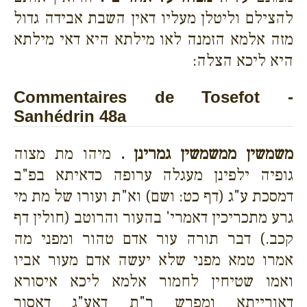
להצילם וליטלן מעליו דאין השבת אבידה גדול
מזה אלמא הזמנה לאו מילתא היא דאי מילתא
היא ליכא הצלה:
Commentaires de Tosefot -
Sanhédrin 48a
משמשין ממשמשין גמרינן .
מיהו מת מצוה
גופיה ילפינן מעגלה ערופה כדאיתא בפ"ב
דמסכת ע"ג (דף כט: ושם) וא"ת ועורו של מת מי
גרע מתכריכין דאמרי' בהעור והרוטב (חולין דף
קכב.) דבר תורה עור אדם טהור ומפני מה
אמרו טמא מפני שלא יעשה אדם מעור אביו
ואמו שטיחין לחמור אלמא ליכא איסורא
דאורייתא ומפרש ר"ת דאע"ג דאסור