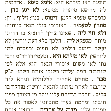
הזמנה לאו מילתא היא:
אימא סיפא .
אדרמית
לה מרישא סייעיה מסיפא:
לא יגע בהן .
כדמפרש טעמא לקמן:
דימוס .
בנין:
זילוף .
יין:
מתרץ לטעמיה .
לאוקומי כולי תנאי כוותיה:
דלא חזי ליה .
שאינו צריך להוציא בו דהיינו
מותר:
מספקא ליה .
הלכך בלא דעת יורשין לא
יעשה דימוס דילמא לא תפיס ומפסדת להו
ליורשין:
לאו מילתא היא .
וטעמייהו דר"מ ורבי
נתן לאו משום איסורי הנאה הוא אלא לפי
שנתבזה המת עליהן כשגבו אותם בשמו:
ת"ק
סבר .
מחיים אחליה לזילותיה וניחא ליה
שיתבזה לאחר מיתתו להנאת יורשין:
מזרקין בו
כלים .
זורקין בגדיהם עליו יותר מן הצורך מפני
חיבתו ומחמת צערן מתכוונין לאסור את כל
ממונם עליו:
מצוה על אחרים .
הרואין אותם