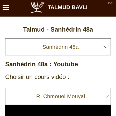
≡
בס''ד
TALMUD BAVLI
Talmud -
Sanhédrin 48a
Sanhédrin 48a
: Youtube
Choisir un cours vidéo :