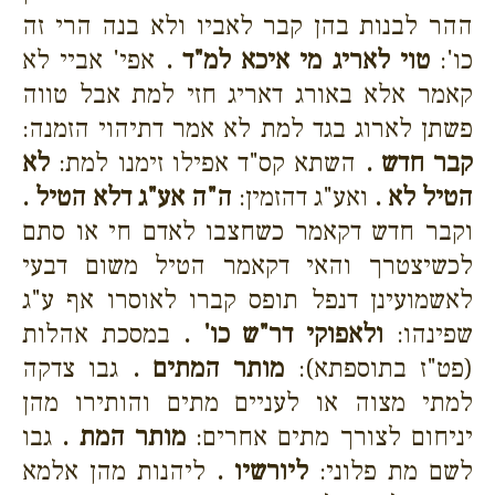
ההר לבנות בהן קבר לאביו ולא בנה הרי זה
כו':
טוי לאריג מי איכא למ"ד .
אפי' אביי לא
קאמר אלא באורג דאריג חזי למת אבל טווה
פשתן לארוג בגד למת לא אמר דתיהוי הזמנה:
קבר חדש .
השתא קס"ד אפילו זימנו למת:
לא
הטיל לא .
ואע"ג דהזמין:
ה"ה אע"ג דלא הטיל .
וקבר חדש דקאמר כשחצבו לאדם חי או סתם
לכשיצטרך והאי דקאמר הטיל משום דבעי
לאשמועינן דנפל תופס קברו לאוסרו אף ע"ג
שפינהו:
ולאפוקי דר"ש כו' .
במסכת אהלות
(פט"ז בתוספתא):
מותר המתים .
גבו צדקה
למתי מצוה או לעניים מתים והותירו מהן
יניחום לצורך מתים אחרים:
מותר המת .
גבו
לשם מת פלוני:
ליורשיו .
ליהנות מהן אלמא