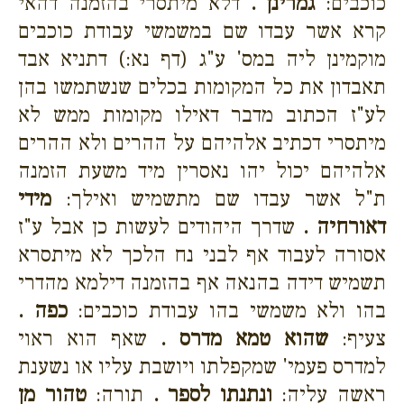
כוכבים:
גמרינן .
דלא מיתסרי בהזמנה דהאי
קרא אשר עבדו שם במשמשי עבודת כוכבים
מוקמינן ליה במס' ע"ג (דף נא:) דתניא אבד
תאבדון את כל המקומות בכלים שנשתמשו בהן
לע"ז הכתוב מדבר דאילו מקומות ממש לא
מיתסרי דכתיב אלהיהם על ההרים ולא ההרים
אלהיהם יכול יהו נאסרין מיד משעת הזמנה
ת"ל אשר עבדו שם מתשמיש ואילך:
מידי
דאורחיה .
שדרך היהודים לעשות כן אבל ע"ז
אסורה לעבוד אף לבני נח הלכך לא מיתסרא
תשמיש דידה בהנאה אף בהזמנה דילמא מהדרי
בהו ולא משמשי בהו עבודת כוכבים:
כפה .
צעיף:
שהוא טמא מדרס .
שאף הוא ראוי
למדרס פעמי' שמקפלתו ויושבת עליו או נשענת
ראשה עליה:
ונתנתו לספר .
תורה:
טהור מן