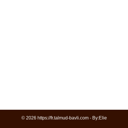
© 2026 https://fr.talmud-bavli.com - By:
Elie