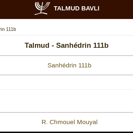
TALMUD BAVLI
in 111b
Talmud -
Sanhédrin 111b