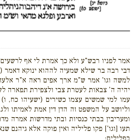
אמר לפניו רבש"ע ולא כך אמרת לי אף לרשעים וה
דבי רבה בר שילא שמעיה לההוא ינוקא דאמר (ת
למשה וגו' אמר ש"מ ארך אפים ראה א"ר אלעזר
יהיה ה' צבאות לעטרת צבי ולצפירת תפארה לשא
עמו למי שמשים עצמו כשירים (ישעיהו כח, ו
וליושב על המשפט זה הדן דין אמת לאמיתו ול
ומעריבין בבתי כנסיות ובתי מדרשות אמרה מדת
תעו [וגו'] פקו פליליה ואין פוקה אלא גיהנם ש
בפלילים: