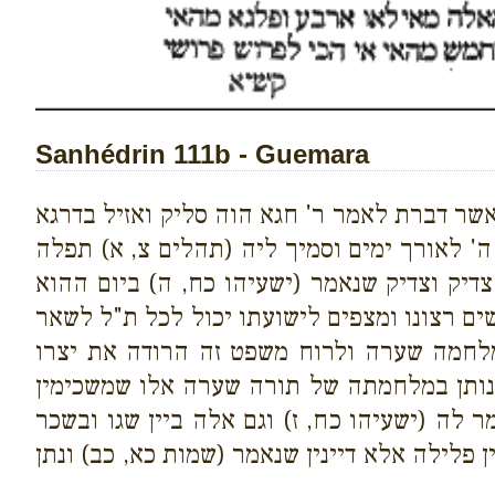
Sanhédrin 111b - Guemara
כאשר דברת לאמר ר' חגא הוה סליק ואזיל בדרגא
' לאורך ימים וסמיך ליה (תהלים צ, א) תפלה
יק וצדיק שנאמר (ישעיהו כח, ה) ביום ההוא
ם רצונו ומצפים לישועתו יכול לכל ת"ל לשאר
מלחמה שערה ולרוח משפט זה הרודה את יצרו
ונותן במלחמתה של תורה שערה אלו שמשכימין
לה (ישעיהו כח, ז) וגם אלה ביין שגו ובשכר
 פלילה אלא דיינין שנאמר (שמות כא, כב) ונתן