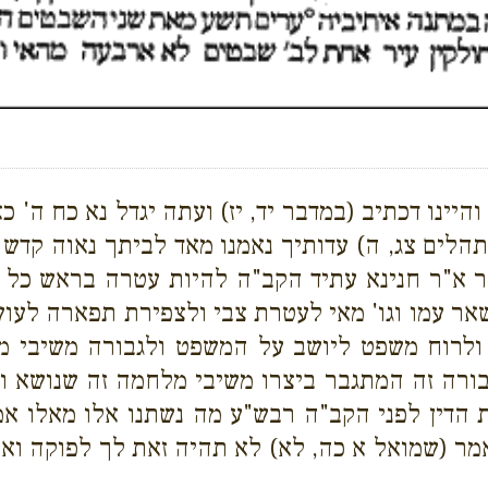
יינו דכתיב (במדבר יד, יז) ועתה יגדל נא כח ה' 
הלים צג, ה) עדותיך נאמנו מאד לביתך נאוה קדש ה
 א"ר חנינא עתיד הקב"ה להיות עטרה בראש כל צד
ר עמו וגו' מאי לעטרת צבי ולצפירת תפארה לעושי
) ולרוח משפט ליושב על המשפט ולגבורה משיבי 
גבורה זה המתגבר ביצרו משיבי מלחמה זה שנושא 
 הדין לפני הקב"ה רבש"ע מה נשתנו אלו מאלו אמר 
נאמר (שמואל א כה, לא) לא תהיה זאת לך לפוקה ואין