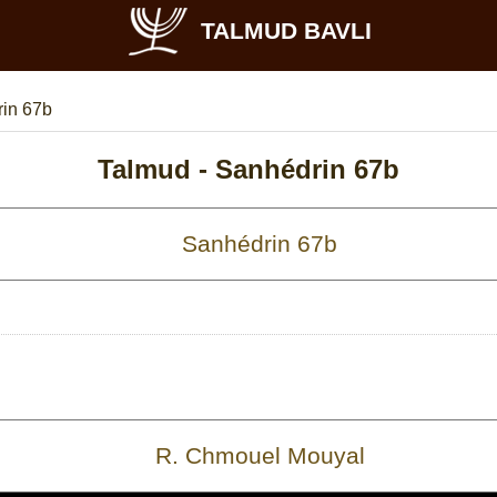
TALMUD BAVLI
in 67b
Talmud -
Sanhédrin 67b