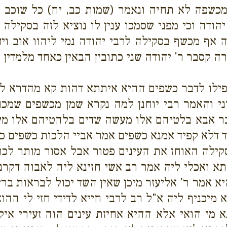
 מכשפה לא תחיה ונאמר (שמות כב, יח) כל שוכב ע
דה וכי מפני שסמכו ענין לו נוציא לזה בסקילה א
 אף מכשף בסקילה לרבי יהודה נמי ליהוו אוב ויד
רה קסבר ר' יהודה שני כתובין הבאין כאחד מלמדין 
 אפילו לדבר כשפים ההיא איתתא דהות קא מהדרא 
איני והאמר רבי יוחנן למה נקרא שמן מכשפים שמכ
 בר אבא בלטיהם אלו מעשה שדים בלהטיהם אלו מע
דלא קפיד אמנא כשפים אמר אביי הלכות כשפים כה
ילה האוחז את העינים פטור אבל אסור מותר לכת
תא ואכלי ליה אמר רב אשי חזינא ליה לאבוה דקרנא
א אמר ר' אליעזר מיכן שאין השד יכול לבראות ב
א מיכניף ליה א"ל רב לרבי חייא לדידי חזי לי ההו
 מי הואי אלא ההיא אחיזת עינים הוה זעירי אי