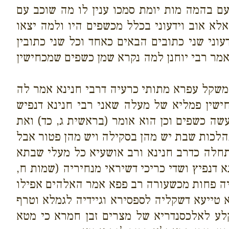
ם בהמה מות יומת סמכו ענין לו מה שוכב עם
לא אוב וידעוני בכלל מכשפים היו ולמה יצאו
עוני שני כתובים הבאים כאחד וכל שני כתובין
אמר רבי יוחנן למה נקרא שמן כשפים שמכחישין
למשקל עפרא מתותי כרעיה דרבי חנינא אמר לה
חישין פמליא של מעלה שאני רבי חנינא דנפיש
שה כשפים וכן הוא אומר (בראשית ג, כד) ואת
לכות שבת יש מהן בסקילה ויש מהן פטור אבל
חלה כדרב חנינא ורב אושעיא כל מעלי שבתא
 דנפיץ ושדי כריכי דשיראי מנחיריה (שמות ח,
ריה פחות מכשעורה רב פפא אמר האלהים אפילו
א טייעא דשקליה לספסירא וגיידיה לגמלא וטרף
קלע לאלכסנדריא של מצרים זבן חמרא כי מטא