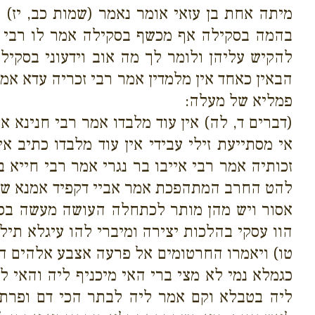
מיתה אחת בן עזאי אומר נאמר (שמות כב, יז)
בהמה בסקילה אף מכשף בסקילה אמר לו רבי יהו
להקיש עליהן ולומר לך מה אוב וידעוני בסקילה
הבאין כאחד אין מלמדין אמר רבי זכריה עדא אמ
פמליא של מעלה:
(דברים ד, לה) אין עוד מלבדו אמר רבי חנינא
אי מסתייעת זילי עבידי אין עוד מלבדו כתיב 
זכותיה אמר רבי אייבו בר נגרי אמר רבי חייא
להט החרב המתהפכת אמר אביי דקפיד אמנא שד 
אסור ויש מהן מותר לכתחלה העושה מעשה בסק
הוו עסקי בהלכות יצירה ומיברי להו עיגלא תיל
טו) ויאמרו החרטומים אל פרעה אצבע אלהים הי
כגמלא נמי לא מצי ברי האי מיכניף ליה והאי ל
ליה בטבלא וקם אמר ליה לבתר הכי דם ופרתא