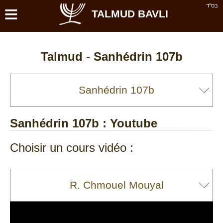
≡
בס''ד
TALMUD BAVLI
Talmud -
Sanhédrin 107b
Sanhédrin 107b
: Youtube
Choisir un cours vidéo :