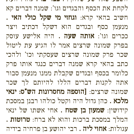
לקחת את הכסף והבגדים וגו': שמנה דברים קא
חשיב בהאי קרא:
וגחזי מי שקל כולי האי .
מנעמן כסף ובגדים הוא דשקל דכתיב ויצר
ככרים וגו':
אותה שעה .
היה אלישע עוסק
בפרק שמונה שרצים אמר לו הגיע עת ליטול
שכר פרק שמונה שרצים שעסקתי וכו' ולהכי
כתב בהאי קרא שמנה דברים כנגד אותו פרק
כלומר בכסף ובגדים שקבלת ממנו מנעמן סבור
אתה לקנות דברים הללו להיותם לך שכר
שמונה שרצים:
[הוספה מחסרונות הש"ס: ינאי
מלכא .
כהן גדול היה וקטל כולהו רבנן במסכת
קידושין:
שמעון בן שטח .
אחי אשתו של ינאי
המלך במסכת ברכות והוא לא ברח:
טרוטות .
עגולות:
אחוי ליה .
רבי יהושע בן פרחיה בידיה