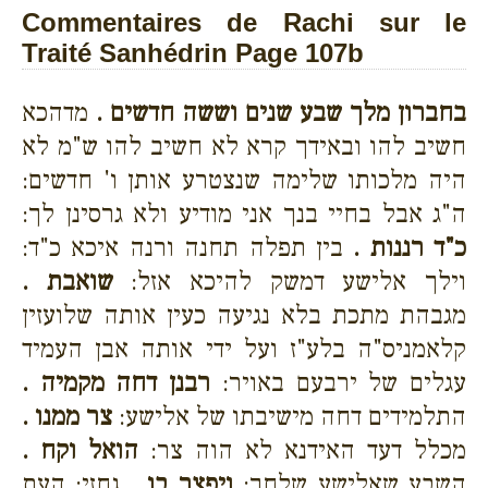
Commentaires de Rachi sur le
Traité Sanhédrin Page 107b
בחברון מלך שבע שנים וששה חדשים .
מדהכא
חשיב להו ובאידך קרא לא חשיב להו ש"מ לא
היה מלכותו שלימה שנצטרע אותן ו' חדשים:
ה"ג אבל בחיי בנך אני מודיע ולא גרסינן לך:
כ"ד רננות .
בין תפלה תחנה ורנה איכא כ"ד:
וילך אלישע דמשק להיכא אזל:
שואבת .
מגבהת מתכת בלא נגיעה כעין אותה שלועזין
קלאמניס"ה בלע"ז ועל ידי אותה אבן העמיד
עגלים של ירבעם באויר:
רבנן דחה מקמיה .
התלמידים דחה מישיבתו של אלישע:
צר ממנו .
מכלל דעד האידנא לא הוה צר:
הואל וקח .
השבע שאלישע שלחך:
ויפצר בו .
גחזי: העת