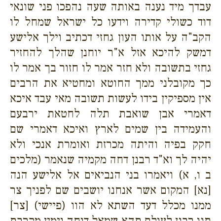
עבדך מיד נענה באותה שעה נהפכו פני שונאי
דוד כשולי קדירה וידעו כל ישראל שמחל לו
הקב"ה על אותו העון גחזי דכתיב וילך אלישע
דמשק להיכא אזל א"ר יוחנן שהלך להחזיר
גחזי בתשובה ולא חזר אמר לו חזור בך אמר לו
כך מקובלני ממך החוטא ומחטיא את הרבים
אין מספיקין בידו לעשות תשובה מאי עבד איכא
דאמרי אבן שואבת תלה לחטאת ירבעם
והעמידה בין שמים לארץ ואיכא דאמרי שם
חקק בפיה והיתה מכרזת ואומרת אנכי ולא
יהיה לך וא"ד רבנן דחה מקמיה שנאמר (מלכים
ב ו, א) ויאמרו בני הנביאים אל אלישע הנה
[נא] המקום אשר אנחנו יושבים שם לפניך צר
ממנו מכלל דעד השתא לא הוו (פיישי) [צר]
תנו רבנן לעולם תהא שמאל דוחה וימין מקרבת