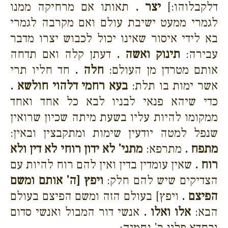
דלקבלוהו:]
יצר .
תאותו אם מרחיקה ממנו
לגמרי ממעט ישיבת עולם ואם מקרבה לגמרי
בא לידי איסור שאינו יכול לכבוש יצרו מדבר
עבירה:
תינוק ואשה .
דעתן קלה ואם תדחה
אותם מטרדן מן העולם:
חלה .
חד חליו תרי
אשר ימות בו תלת:
בעא רחמי דלהוי חולשא .
כדי שיהא פנאי לבניו לבא כל אחד ואחד
ממקומו להיות עליו בשעת מיתה שכיון שרואין
שנפל למטה יודעין שימות ומתקבצין ובאין:
מתפח .
מתרפא:
מתני' לא ידון רוחי לא דין ולא
רוח .
שאין עומדין בדין ואין להם רוח להיות עם
הצדיקים שיש להם חלק:
ויפץ [ה' אותם ומשם
הפיצם .
ויפץ] בעולם הזה ומשם הפיצם בעולם
הבא:
אלו ואלו .
אנשי דור המבול ואנשי סדום
ובחדא פליג ר' נחמיה: