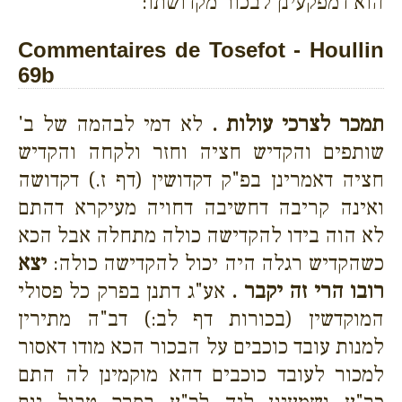
הוא דמפקעינן לבכור מקדושתו:
Commentaires de Tosefot - Houllin
69b
תמכר לצרכי עולות .
לא דמי לבהמה של ב'
שותפים והקדיש חציה וחזר ולקחה והקדיש
חציה דאמרינן בפ"ק דקדושין (דף ז.) דקדושה
ואינה קריבה דחשיבה דחויה מעיקרא דהתם
לא הוה בידו להקדישה כולה מתחלה אבל הכא
כשהקדיש רגלה היה יכול להקדישה כולה:
יצא
רובו הרי זה יקבר .
אע"ג דתנן בפרק כל פסולי
המוקדשין (בכורות דף לב:) דב"ה מתירין
למנות עובד כוכבים על הבכור הכא מודו דאסור
למכור לעובד כוכבים דהא מוקמינן לה התם