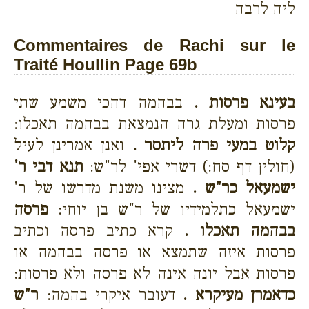
ליה לרבה
Commentaires de Rachi sur le
Traité Houllin Page 69b
בעינא פרסות .
בבהמה דהכי משמע שתי
פרסות ומעלת גרה הנמצאת בבהמה תאכלו:
קלוט במעי פרה ליתסר .
ואנן אמרינן לעיל
(חולין דף סח:) דשרי אפי' לר"ש:
תנא דבי ר'
ישמעאל כר"ש .
מצינו משנת מדרשו של ר'
ישמעאל כתלמידיו של ר"ש בן יוחי:
פרסה
בבהמה תאכלו .
קרא כתיב פרסה וכתיב
פרסות איזה שתמצא או פרסה בבהמה או
פרסות אבל יונה אינה לא פרסה ולא פרסות:
כדאמרן מעיקרא .
דעובר איקרי בהמה:
ר"ש