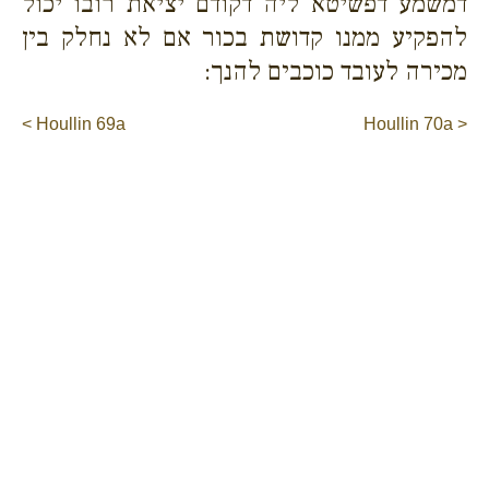
דמשמע דפשיטא ליה דקודם יציאת רובו יכול
להפקיע ממנו קדושת בכור אם לא נחלק בין
מכירה לעובד כוכבים להנך:
< Houllin 69a
Houllin 70a >