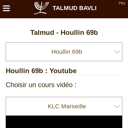
≡
בס''ד
TALMUD BAVLI
Talmud -
Houllin 69b
Houllin 69b
: Youtube
Choisir un cours vidéo :