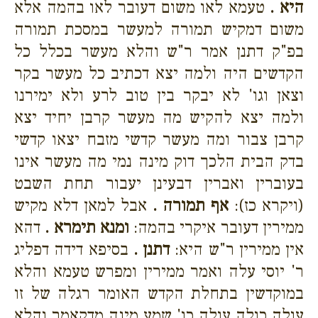
היא .
טעמא לאו משום דעובר לאו בהמה אלא
משום דמקיש תמורה למעשר במסכת תמורה
בפ"ק דתנן אמר ר"ש והלא מעשר בכלל כל
הקדשים היה ולמה יצא דכתיב כל מעשר בקר
וצאן וגו' לא יבקר בין טוב לרע ולא ימירנו
ולמה יצא להקיש מה מעשר קרבן יחיד יצא
קרבן צבור ומה מעשר קדשי מזבח יצאו קדשי
בדק הבית הלכך דוק מינה נמי מה מעשר אינו
בעוברין ואברין דבעינן יעבור תחת השבט
(ויקרא כז):
אף תמורה .
אבל למאן דלא מקיש
ממירין דעובר איקרי בהמה:
ומנא תימרא .
דהא
אין ממירין ר"ש היא:
דתנן .
בסיפא דידה דפליג
ר' יוסי עלה ואמר ממירין ומפרש טעמא והלא
במוקדשין בתחלת הקדש האומר רגלה של זו
עולה כולה עולה כו' שמע מינה מדקאמר והלא