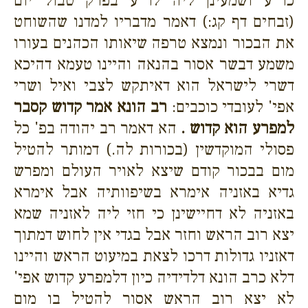
כר"ע ושמעינן ליה לר"ע בפרק טבול יום
(זבחים דף קג:) דאמר מדבריו למדנו שהשוחט
את הבכור ונמצא טרפה שיאותו הכהנים בעורו
משמע דבשר אסור בהנאה והיינו טעמא דהיכא
דשרי לישראל הוא דאיתקש לצבי ואיל ושרי
אפי' לעובדי כוכבים:
רב הונא אמר קדוש קסבר
למפרע הוא קדוש .
הא דאמר רב יהודה בפ' כל
פסולי המוקדשין (בכורות לה.) דמותר להטיל
מום בבכור קודם שיצא לאויר העולם ומפרש
גדיא באזניה אימרא בשיפוותיה אבל אימרא
באזניה לא דחיישינן כי חזי ליה לאזניה שמא
יצא רוב הראש וחזר אבל בגדי אין לחוש דמתוך
דאזניו גדולות דרכו לצאת במיעוט הראש והיינו
דלא כרב הונא דלדידיה כיון דלמפרע קדוש אפי'
לא יצא רוב הראש אסור להטיל בו מום