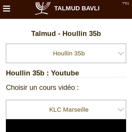
≡
בס''ד
TALMUD BAVLI
Talmud -
Houllin 35b
Houllin 35b
: Youtube
Choisir un cours vidéo :