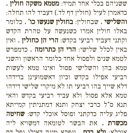
ששניהם בכלי אחד תמיד:
מטמא משקה חולין .
כדאמרן לעיל (חולין דף לד.) דעביד להו תחלה:
והשלישי .
שבחולין:
בחולין שנעשו כו' .
כלומר
באלו חולין אמרו כשנעשה על טהרת הקדש
וקתני דעביד רביעי בקדש:
הרי הן כחולין .
ואין
באין לכלל שלישי:
הרי הן כתרומה .
כדמפרש
לטמא שנים ולפסול אחד כלומר הראשון והשני
טמא בהן והשלישי פסול ואינו טמא לעשות
רביעי אפילו בקדש וכיון דאשמועינן בדידהו
דלא שייך בהו רביעי תו לא מיקרי שלישי דידהו
טמא אלא פסול ולא עביד רביעי בקדש והאי
תנא ס"ל כרבי יצחק ותנא דמתניתין קמייתא
פליג עליה כדקתני ופוסל אוכלי קדש:
שחיטה
מכשרת .
את הבשר לטומאה דמשויא ליה
אוכלא:
ולא בדם .
ונפקא מינה דאילו נפל דם