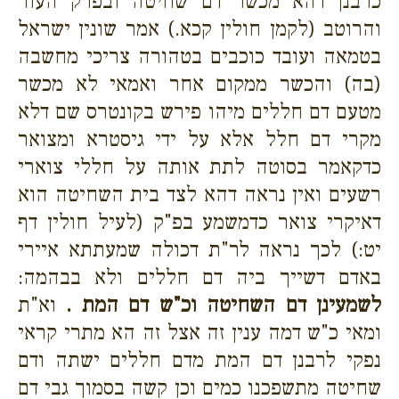
כרבנן דהא מכשר דם שחיטה ובפרק העור
והרוטב (לקמן חולין קכא.) אמר שונין ישראל
בטמאה ועובד כוכבים בטהורה צריכי מחשבה
(בה) והכשר ממקום אחר ואמאי לא מכשר
מטעם דם חללים מיהו פירש בקונטרס שם דלא
מקרי דם חלל אלא על ידי גיסטרא ומצואר
כדקאמר בסוטה לתת אותה על חללי צוארי
רשעים ואין נראה דהא לצד בית השחיטה הוא
דאיקרי צואר כדמשמע בפ"ק (לעיל חולין דף
יט:) לכך נראה לר"ת דכולה שמעתתא איירי
באדם דשייך ביה דם חללים ולא בבהמה:
לשמעינן דם השחיטה וכ"ש דם המת .
וא"ת
ומאי כ"ש דמה ענין זה אצל זה הא מתרי קראי
נפקי לרבנן דם המת מדם חללים ישתה ודם
שחיטה מתשפכנו כמים וכן קשה בסמוך גבי דם