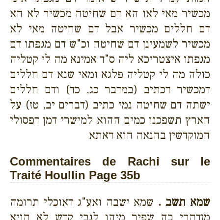
מכשיר מאי לאו הא דם שחיטה מכשיר לא הא
דם חללים מכשיר אבל דם שחיטה מאי לא
מכשיר לשמעינן דם שחיטה וכ"ש דם מגפתו דם
מגפתו איצטריכא ליה ס"ד אמינא מה לי קטליה
כולה מה לי קטליה פלגא ומאי שנא דם חללים
דמכשיר דכתיב (במדבר כג, כד) ודם חללים
ישתה דם שחיטה נמי כתיב (דברים יב, טז) על
הארץ תשפכנו כמים ההוא למישרי דמן דפסולי
המוקדשין בהנאה הוא דאתא
Commentaires de Rachi sur le
Traité Houllin Page 35b
שמא תשב .
שמא ישבה ואע"ג דאוכלי תרומה
מזדהרי בה שפיר מיהו לגבי קדש לא הויא