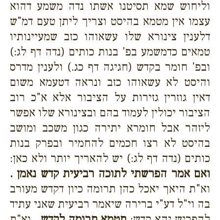
וליחוש שמא תסיטנו אשתו נדה משמע דהוא
עצמו אין מטמא בהיסט וצריך ליתן טעם דמ"ש
דלענין צינורא שלו עשאוהו כזב שמעיינותיו
טמאים כדמשמע בפ' בנות כותים (נדה דף לג:)
ובפ' חומר בקדש (חגיגה דף כג.) ולענין מדרס
והיסט לא עשאוהו כזב ונראה דטעמא משום
דאין גוזרין גזירות על הציבור אלא א"כ רוב
הציבור יכולין לעמוד בהם ובצינורא שלו אפשר
ליזהר אבל חומרא יתירה כגון משכב ומושב
בהיסט לא רצו חכמים להחמיר ובפרק בנות
כותים (נדה דף לג:) יש להאריך יותר ולא כאן:
ואם אמר הפרשתי לתוכה רביעית קדש נאמן .
וא"ת היאך יאכל כהן תרומה כיון דקדש מעורב
בה וי"ל דע"י ברירה שיאמר רביעית שאני עתיד
להפריש יהא קדש:
תטמא תרומה לקדש .
וא"ת