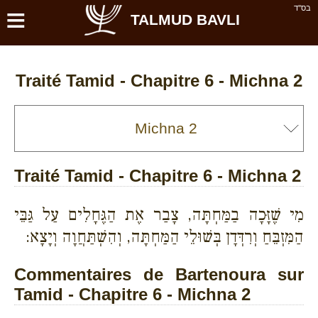
≡
בס''ד
TALMUD BAVLI
Traité Tamid - Chapitre 6 - Michna 2
Traité Tamid - Chapitre 6 - Michna 2
מִי שֶׁזָּכָה בַמַּחְתָּה, צָבַר אֶת הַגֶּחָלִים עַל גַּבֵּי
הַמִּזְבֵּחַ וְרִדְּדָן בְּשׁוּלֵי הַמַּחְתָּה, וְהִשְׁתַּחֲוָה וְיָצָא:
Commentaires de Bartenoura sur
Tamid - Chapitre 6 - Michna 2