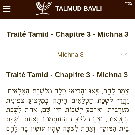
≡
בס''ד
TALMUD BAVLI
Traité Tamid - Chapitre 3 - Michna 3
Traité Tamid - Chapitre 3 - Michna 3
אָמַר לָהֶם, צְאוּ וְהָבִיאוּ טָלֶה מִלִּשְׁכַּת הַטְּלָאִים.
וַהֲרֵי לִשְׁכַּת הַטְּלָאִים הָיְתָה בְמִקְצוֹעַ צְפוֹנִית
מַעֲרָבִית. וְאַרְבַּע לְשָׁכוֹת הָיוּ שָׁם, אַחַת לִשְׁכַּת
הַטְּלָאִים, וְאַחַת לִשְׁכַּת הַחוֹתָמוֹת, וְאַחַת לִשְׁכַּת
בֵּית הַמּוֹקֵד, וְאַחַת לִשְׁכָּה שֶׁהָיוּ עוֹשִׂין בָּהּ לֶחֶם