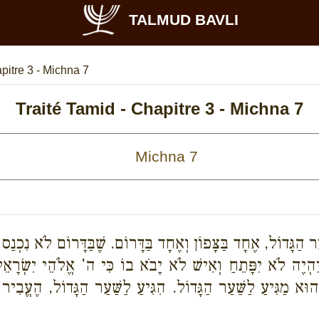
TALMUD BAVLI
pitre 3 - Michna 7
Traité Tamid - Chapitre 3 - Michna 7
שַּׁעַר הַגָּדוֹל, אֶחָד בַּצָּפוֹן וְאֶחָד בַּדָּרוֹם. שֶׁבַּדָּרוֹם לֹא נִ
יֶה לֹא יִפָּתֵחַ וְאִישׁ לֹא יָבֹא בוֹ כִּי ה' אֱלֹהֵי יִשְׂרָאֵל
הוּא מַגִּיעַ לַשַּׁעַר הַגָּדוֹל. הִגִּיעַ לַשַּׁעַר הַגָּדוֹל, הֶעֱב