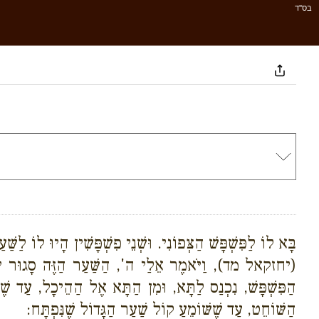
בס''ד
בָּא לוֹ לַפִּשְׁפָּשׁ הַצְּפוֹנִי. וּשְׁנֵי פִשְׁפָּשִׁין הָיוּ לוֹ לַ
(יחזקאל מד), וַיֹּאמֶר אֵלַי ה', הַשַּׁעַר הַזֶּה סָגוּר יִהְ
הַפִּשְׁפָּשׁ, נִכְנַס לַתָּא, וּמִן הַתָּא אֶל הַהֵיכָל, עַד שֶׁ
הַשּׁוֹחֵט, עַד שֶׁשּׁוֹמֵעַ קוֹל שַׁעַר הַגָּדוֹל שֶׁנִּפְתָּח: