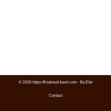
© 2026 https://fr.talmud-bavli.com - By:
Elie
Contact