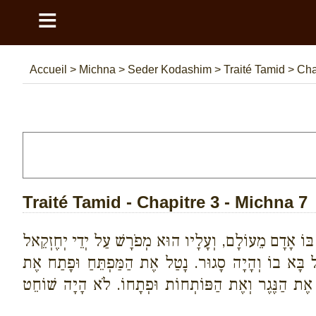
≡
Accueil
>
Michna
>
Seder Kodashim
>
Traité Tamid
>
Cha
Traité Tamid - Chapitre 3 - Michna 7
כְנַס בּוֹ אָדָם מֵעוֹלָם, וְעָלָיו הוּא מְפֹרָשׁ עַל יְדֵי יְחֶזְקֵאל
 בָּא בוֹ וְהָיָה סָגוּר. נָטַל אֶת הַמַּפְתֵּחַ וּפָתַח אֶת
ִיר אֶת הַנֶּגֶר וְאֶת הַפּוֹתְחוֹת וּפְתָחוֹ. לֹא הָיָה שׁוֹחֵט