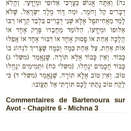
נה) וְאַתָּה אֱנוֹשׁ כְּעֶרְכִּי אַלּוּפִי וּמְיֻדָּעִי. וַהֲלֹא
דְבָרִים קַל וָחֹמֶר, וּמַה דָּוִד מֶלֶךְ יִשְׂרָאֵל, שֶׁלֹּא
לָמַד מֵאֲחִיתֹפֶל אֶלָּא שְׁנֵי דְבָרִים בִּלְבַד קְרָאוֹ רַבּוֹ
אַלּוּפוֹ וּמְיֻדָּעוֹ, הַלּוֹמֵד מֵחֲבֵרוֹ פֶּרֶק אֶחָד אוֹ
הֲלָכָה אַחַת אוֹ פָסוּק אֶחָד אוֹ דִבּוּר אֶחָד אוֹ אֲפִלּוּ
אוֹת אַחַת, עַל אַחַת כַּמָּה וְכַמָּה שֶׁצָּרִיךְ לִנְהוֹג בּוֹ
כָבוֹד. וְאֵין כָּבוֹד אֶלָּא תוֹרָה, שֶׁנֶּאֱמַר (משלי ג)
כָּבוֹד חֲכָמִים יִנְחָלוּ, (משלי כח) וּתְמִימִים יִנְחֲלוּ
טוֹב, וְאֵין טוֹב אֶלָּא תוֹרָה, שֶׁנֶּאֱמַר (משלי ד) כִּי
לֶקַח טוֹב נָתַתִּי לָכֶם תּוֹרָתִי אַל תַּעֲזֹבוּ:
Commentaires de Bartenoura sur
Avot - Chapitre 6 - Michna 3