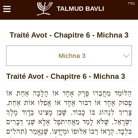
≡
בס''ד
TALMUD BAVLI
Traité Avot - Chapitre 6 - Michna 3
Traité Avot - Chapitre 6 - Michna 3
הַלּוֹמֵד מֵחֲבֵרוֹ פֶּרֶק אֶחָד אוֹ הֲלָכָה אַחַת אוֹ
פָסוּק אֶחָד אוֹ דִבּוּר אֶחָד אוֹ אֲפִלּוּ אוֹת אַחַת,
צָרִיךְ לִנְהוֹג בּוֹ כָבוֹד, שֶׁכֵּן מָצִינוּ בְדָוִד מֶלֶךְ
יִשְׂרָאֵל, שֶׁלֹּא לָמַד מֵאֲחִיתֹפֶל אֶלָּא שְׁנֵי דְבָרִים
בִּלְבָד, קְרָאוֹ רַבּוֹ אַלּוּפוֹ וּמְיֻדָּעוֹ, שֶׁנֶּאֱמַר (תהלים