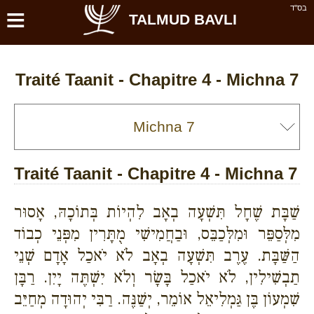
≡
בס''ד
TALMUD BAVLI
Traité Taanit - Chapitre 4 - Michna 7
Traité Taanit - Chapitre 4 - Michna 7
שַׁבָּת שֶׁחָל תִּשְׁעָה בְאָב לִהְיוֹת בְּתוֹכָהּ, אָסוּר
מִלְּסַפֵּר וּמִלְּכַבֵּס, וּבַחֲמִישִׁי מֻתָּרִין מִפְּנֵי כְבוֹד
הַשַּׁבָּת. עֶרֶב תִּשְׁעָה בְאָב לֹא יֹאכַל אָדָם שְׁנֵי
תַבְשִׁילִין, לֹא יֹאכַל בָּשָׂר וְלֹא יִשְׁתֶּה יָיִן. רַבָּן
שִׁמְעוֹן בֶּן גַּמְלִיאֵל אוֹמֵר, יְשַׁנֶּה. רַבִּי יְהוּדָה מְחַיֵּב