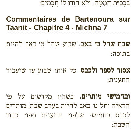
בִּכְפִיַּת הַמִּטָּה, וְלֹא הוֹדוּ לוֹ חֲכָמִים:
Commentaires de Bartenoura sur
Taanit - Chapitre 4 - Michna 7
שבת שחל ט׳ באב.
שבוע שחל ט׳ באב להיות
בתוכה:
אסור לספר ולכבס.
כל אותו שבוע עד שיעבור
התענית:
ובחמישי מותרים.
כשהיו מקדשים על פי
הראיה וחל ט׳ באב להיות בערב שבת, מותרים
לכבס בחמישי שלפני התענית מפני כבוד
השבת: