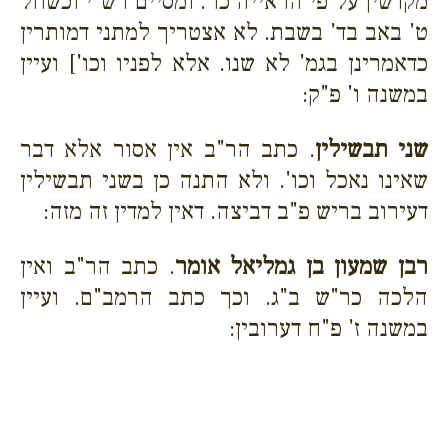
מקדשין על פי הראייה כו'. ומסיים רש"י וכשחל
ט' באב בד' בשבת. לא אצטריך למתני דמותרין
כדאמרינן בגמ' לא שנו. אלא לפניו וכו'] ועיין
במשנה ו' פ"ק:
שני תבשילין
. כתב הר"ב אין אסור אלא דבר
שאינו נאכל וכו'. ולא התנה כן בשני תבשילין
דעירוב בריש פ"ב דביצה. דאין למדין זה מזה:
רבן שמעון בן גמליאל אומר
. כתב הר"ב ואין
הלכה כר"ש ב"ג. וכך כתב הרמב"ם. ועיין
במשנה ז' פ"ח דערובין: