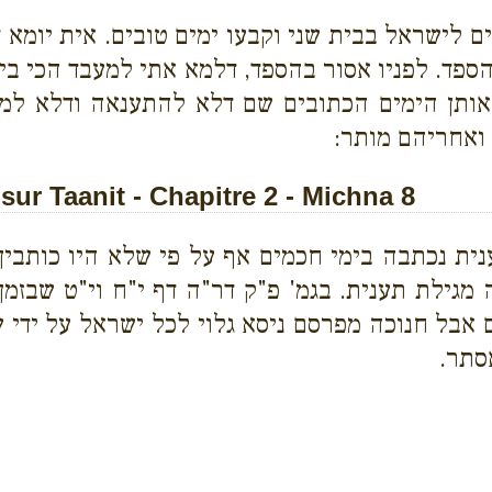
ם לישראל בבית שני וקבעו ימים טובים. אית יומא ד
ספד. לפניו אסור בהספד, דלמא אתי למעבד הכי ביו״
ל אותן הימים הכתובים שם דלא להתענאה ודלא למס
 ואחריהם מותר:
r Taanit - Chapitre 2 - Michna 8
נית נכתבה בימי חכמים אף על פי שלא היו כותבין 
 מגילת תענית. בגמ' פ"ק דר"ה דף י"ח וי"ט שבז
אבל חנוכה מפרסם ניסא גלוי לכל ישראל על ידי שנ
סתר.