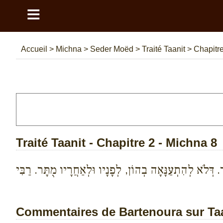
≡
Accueil
>
Michna
>
Seder Moëd
>
Traité Taanit
>
Chapitre
Traité Taanit - Chapitre 2 - Michna 8
. דְּלֹא לְהִתְעַנָּאָה בְהוֹן, לְפָנָיו וּלְאַחֲרָיו מֻתָּר. רַבִּי
Commentaires de Bartenoura sur Taan