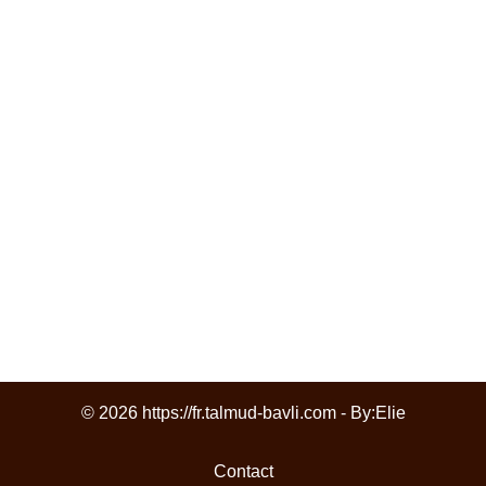
© 2026 https://fr.talmud-bavli.com - By:
Elie
Contact