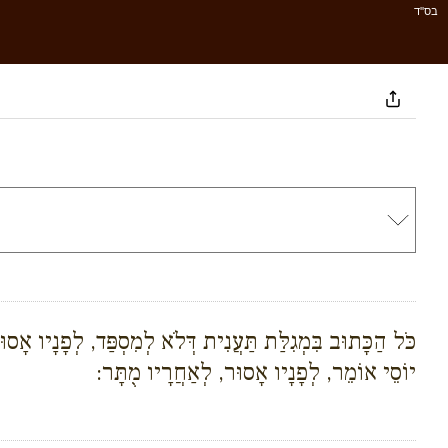
בס''ד
כֹּל הַכָּתוּב בִּמְגִלַּת תַּעֲנִית דְּלֹא לְמִסְפַּד, לְפָנָיו אָסו
יוֹסֵי אוֹמֵר, לְפָנָיו אָסוּר, לְאַחֲרָיו מֻתָּר: