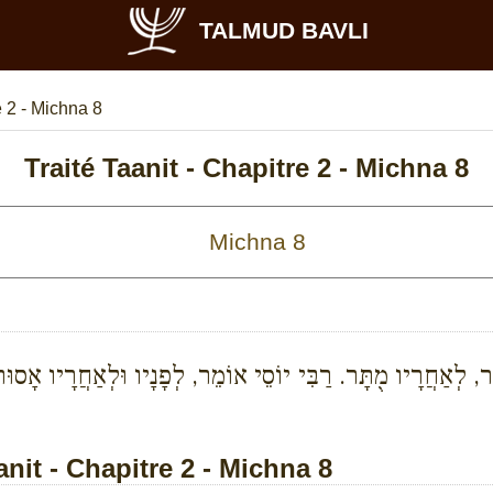
TALMUD BAVLI
 2 - Michna 8
Traité Taanit - Chapitre 2 - Michna 8
ּר, לְאַחֲרָיו מֻתָּר. רַבִּי יוֹסֵי אוֹמֵר, לְפָנָיו וּלְאַחֲרָיו אָסוּר
it - Chapitre 2 - Michna 8