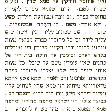
ואין שוחטין וזורקין על טמא שרץ .
ואע"פ
שבידו לטבול היום וטעמא מפרש לקמיה:
מחוסרי כפרה .
זב וזבה ומצורעת ויולדת:
פשע
.
ולא טביל:
משם .
מן העזרה:
שבשופרות .
שופר היה שם שכתוב עליו קינין ואשה שיש
עליה לידה וכן כל מחוסרי כפרה מביאין מעות
ונותנין לתוכו ודמי הקינין קצובין היו ואוכלים
בקדש לערב וסומכין על חזקת בית דין של
כהנים שאין עומדין משם עד שיכלו כל מעות
אותו שופר כדי שלא יאכלו מחוסרי כפרה
בקדשים:
ופרכינן ורב דאמר .
שמא פשע אלמא
מדאורייתא מיחזא חזי טמא שרץ לשחוט עליו
ומשום דילמא פשע גזרו ביה רבנן:
והאמר רב .
בכיצד צולין היו ישראל מחצה טהורין ומחצה
טמאין מטמאים אחד מהן בשרץ להכריע רוב