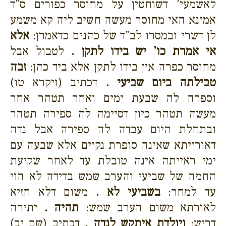
לאשמעי' דשוחטין על מחוסר כפורים ס"ד
אמינא האי מחוסר מעשה חשיב ליה קא משמע
לן דשרי ובמסרו לב"ד של כהנים כדאמרן:
אלא
אי אמרת כו' יש בידו לתקן .
לטבול אבל
מחוסר כפרה אין בידו לתקן אלא ביד כהן:
זבה
טבילתה ביום שביעי .
דכתיב (ויקרא טו)
וספרה לה שבעת ימים ואחר תטהר אחר
מעשה תטהר כיון דסיימה לה ספירה תטהר
ובתחלת היום עבדה לה ספירה אבל נדה
דאורייתא שאינה סופרת נקיים אלא שבעה עם
ימי ראייתה אינה טובלת עד לאחר שקיעת
החמה של שביעי והערב שמש בדידה לא הוי
עד למחר:
בשביעי לא .
משום דלא חזיא
לאורתא משום הערב שמש:
תהיה .
יתירה
דריש:
ויולדת איתקש לנדה .
דכתיב (שם יב)