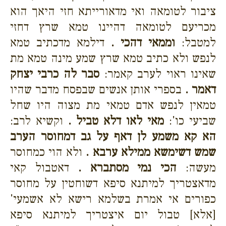
ציבור לטומאה ואי מדאורייתא חזי היאך הוא
מכריעם לטומאה דהיינו טמא שרץ דחזי
למטבל:
וממאי דהכי .
דילמא מדכתיב טמא
לנפש ולא כתיב טמא שרץ שמע מינה טמא מת
שאינו ראוי לערב קאמר:
סבר לה כרבי יצחק
דאמר .
בספרי אותן אנשים שבפסח מדבר שהיו
טמאין לנפש אדם טמאי מת מצוה היו שחל
שביעי כו':
מאי לאו דלא טביל .
וקשיא לרב:
הא קא משמע לן דאף על גב דמחוסר הערב
שמש דשימשא ממילא ערבא .
ולא הוי כמחוסר
מעשה:
הכי נמי מסתברא .
דאטבול קאי
מדאצטריך למיתנא סיפא דשוחטין על מחוסר
כפורים אי אמרת בשלמא רישא לא אשמעי'
[אלא] טבול יום איצטריך למיתנא סיפא