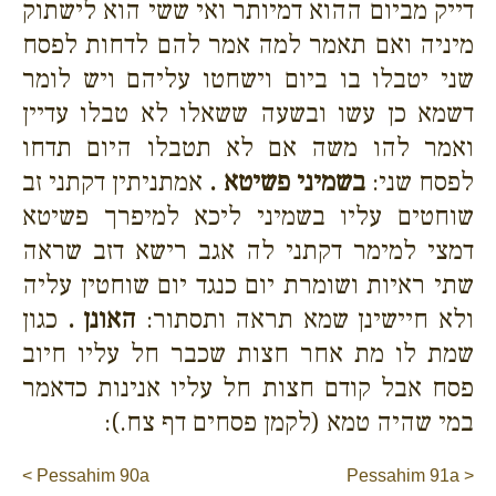
דייק מביום ההוא דמיותר ואי ששי הוא לישתוק
מיניה ואם תאמר למה אמר להם לדחות לפסח
שני יטבלו בו ביום וישחטו עליהם ויש לומר
דשמא כן עשו ובשעה ששאלו לא טבלו עדיין
ואמר להו משה אם לא תטבלו היום תדחו
לפסח שני:
בשמיני פשיטא .
אמתניתין דקתני זב
שוחטים עליו בשמיני ליכא למיפרך פשיטא
דמצי למימר דקתני לה אגב רישא דזב שראה
שתי ראיות ושומרת יום כנגד יום שוחטין עליה
ולא חיישינן שמא תראה ותסתור:
האונן .
כגון
שמת לו מת אחר חצות שכבר חל עליו חיוב
פסח אבל קודם חצות חל עליו אנינות כדאמר
במי שהיה טמא (לקמן פסחים דף צח.):
< Pessahim 90a
Pessahim 91a >