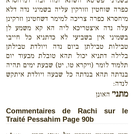
בשמיני פשיטא השתא ומה זבה דמיחסרא
כפרה שוחטין וזורקין עליה בשמיני נדה דלא
מיחסרא כפרה צריכה למימר דשחטינן וזרקינן
עלה נדה איצטריכא ליה הא קא משמע לן
בשמיני אין בשביעי לא כדתניא כל חייבי
טבילות טבילתן ביום נדה ויולדת טבילתן
בלילה דתניא יכול תהא טובלת מבעוד יום
תלמוד לומר (ויקרא טו, יט) שבעת ימים תהיה
בנדתה תהא בנדתה כל שבעה ויולדת איתקש
לנדה:
מתני׳
האונן
Commentaires de Rachi sur le
Traité Pessahim Page 90b