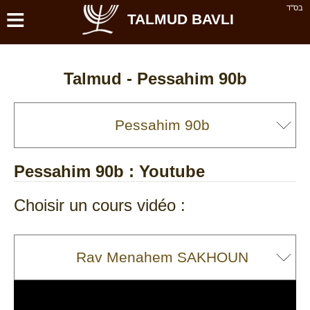
≡
בס''ד
TALMUD BAVLI
Talmud -
Pessahim 90b
Pessahim 90b
: Youtube
Choisir un cours vidéo :