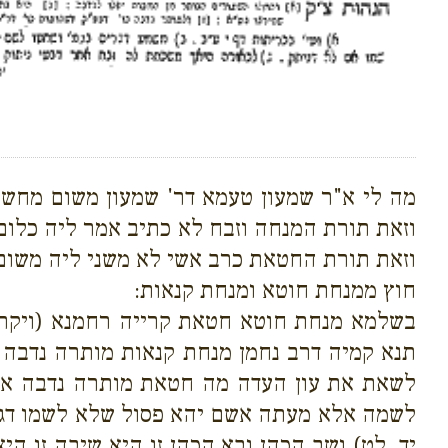
מה לי א"ר שמעון טעמא דר' שמעון משום מחשב
וזאת תורת המנחה וזבח לא כתיב אמר ליה כלום
וזאת תורת החטאת כרב אשי לא משני ליה משום
חוץ ממנחת חוטא ומנחת קנאות:
בשלמא מנחת חוטא חטאת קרייה רחמנא (ויקרא ה
תנא קמיה דרב נחמן מנחת קנאות מותרה נדבה א
לשאת את עון העדה מה חטאת מותרה נדבה אף
לשמה אלא מעתה אשם יהא פסול שלא לשמו דגמר עו
יד, לט) ושב הכהן ובא הכהן זו היא שיבה זו היא