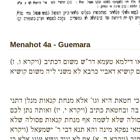
Menahot 4a - Guemara
דילמא טעמא דר"ש משום דכתיב (ויקרא ו, ז)
 קושיא דאביי כרבא לא משני ליה משום קושיא
י חטאת היא וגו' אלא מנחת קנאות מנלן דתני
 ובחטאת כתיב (ויקרא י, יז) ואותה נתן לכם
סולה שלא לשמה אף מנחת קנאות פסולה שלא
מאי נפקא מינה והא תנא דבי ר' ישמעאל (ויקרא
יב (ויקרא ה, א) אם לא יגיד ונשא עונו אלא כי