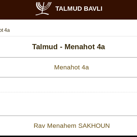
TALMUD BAVLI
t 4a
Talmud -
Menahot 4a