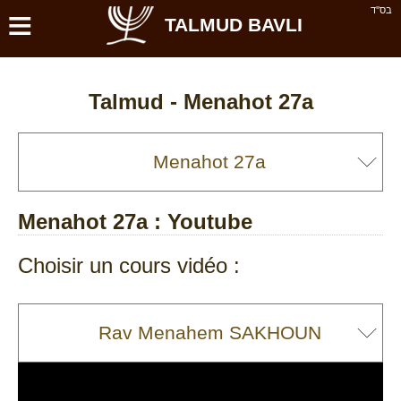
≡
בס''ד
TALMUD BAVLI
Talmud -
Menahot 27a
Menahot 27a
: Youtube
Choisir un cours vidéo :