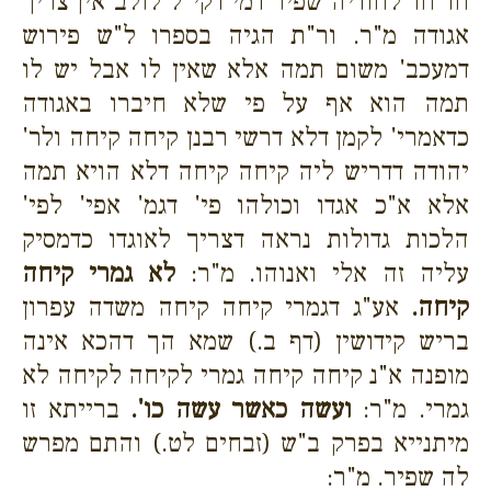
חד חד לחודיה שפיר דמי דקי"ל לולב אין צריך
אגודה מ"ר. ור"ת הגיה בספרו ל"ש פירוש
דמעכב' משום תמה אלא שאין לו אבל יש לו
תמה הוא אף על פי שלא חיברו באגודה
כדאמרי' לקמן דלא דרשי רבנן קיחה קיחה ולר'
יהודה דדריש ליה קיחה קיחה דלא הויא תמה
אלא א"כ אגדו וכולהו פי' דגמ' אפי' לפי'
הלכות גדולות נראה דצריך לאוגדו כדמסיק
עליה זה אלי ואנוהו. מ"ר:
לא גמרי קיחה
קיחה.
אע"ג דגמרי קיחה קיחה משדה עפרון
בריש קידושין (דף ב.) שמא הך דהכא אינה
מופנה א"נ קיחה קיחה גמרי לקיחה לקיחה לא
גמרי. מ"ר:
ועשה כאשר עשה כו'.
ברייתא זו
מיתנייא בפרק ב"ש (זבחים לט.) והתם מפרש
לה שפיר. מ"ר: