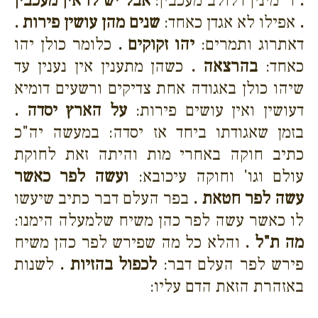
.
ד' מינין דלולב מעכבין:
אבל יש לו אין מעכבין
.
אפילו לא אגדן כאחד:
שנים מהן עושין פירות .
דאתרוג ותמרים:
יהו זקוקים .
כלומר כולן יהו
כאחד:
בהרצאה .
כשהן מתענין אין נענין עד
שיהו כולן באגודה אחת צדיקים ורשעים דומיא
דעושין ואין עושים פירות:
על הארץ יסדה .
בזמן שאגודתו ביחד אז יסדה: במעשה יה"כ
כתיב חוקה באחרי מות והיתה זאת לחוקת
עולם וגו' וחוקה עיכובא:
ועשה לפר כאשר
עשה לפר חטאת .
בפר העלם דבר כתיב שיעשו
לו כאשר עשה לפר כהן משיח שלמעלה הימנו:
מה ת"ל .
והלא כל מה שפירש לפר כהן משיח
פירש לפר העלם דבר:
לכפול בהזיות .
לשנות
באזהרת הזאת הדם עליו: