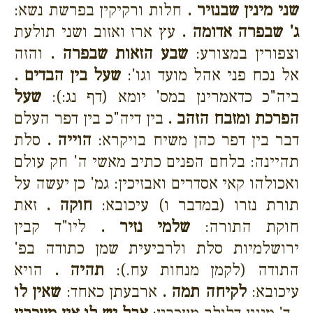
שני מינין שבנזיר .
חלות ורקיקין בפרשת נשא:
ג' שבפרה אדומה .
עץ ארז ואזוב ושני תולעת
וצפורין במצורע:
שבע הזאות שבפרה .
והזה
אל נכח פני אהל מועד וגו':
שעל בין הבדים .
ביה"כ כדאמרינן במס' יומא (דף נג:):
שעל
הפרכת ומזבח הזהב .
בין דיה"כ בין דפר העלם
דבר בין דפר כהן משיח בויקרא:
הוייה .
סלת
תהיינה: בלחם הפנים כתיב מאשי ה' חק עולם
ואכולהו קאי אסדרים ואבזיכין: גמ' כן יעשה על
תורת נזרו (במדבר ו) עיכובא:
חוקה .
זאת
חוקת התורה:
שלמי נזיר .
ליו"ד קבין
ירושלמיות סלת ולרביעית שמן כתודה בפ'
התודה (לקמן מנחות עח.):
תהיה .
הויא
עיכובא:
לקיחה תמה .
ארבעתן כאחד:
שאין לו