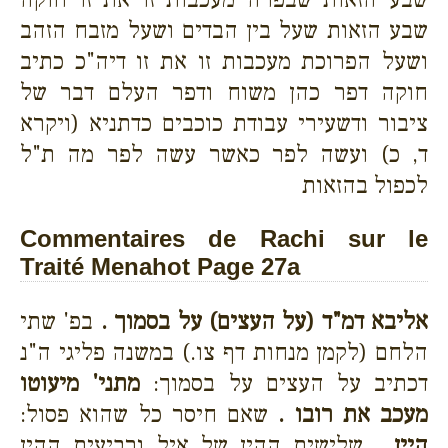
שבע הזאות שעל בין הבדים ושעל מזבח הזהב
ושעל הפרוכת מעכבות זו את זו דיה"כ כתיב
חוקה דפר כהן משוח ודפר העלם דבר של
ציבור ודשעירי עבודת כוכבים כדתניא (ויקרא
ד, כ) ועשה לפר כאשר עשה לפר מה ת"ל
לכפול בהזאות
Commentaires de Rachi sur le
Traité Menahot Page 27a
אליבא דמ"ד (על העצים) על בסמוך .
בפ' שתי
הלחם (לקמן מנחות דף צו.) במשנה פליגי ה"נ
דכתיב על העצים על בסמוך:
מתני' מיעוטו
מעכב את רובו .
שאם חיסר כל שהוא פסול:
היין .
שלישית ההין של איל ורביעית ההין