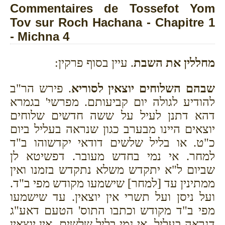
Commentaires de Tossefot Yom
Tov sur Roch Hachana - Chapitre 1
- Michna 4
מחללין את השבת
. עיין בסוף פרקין:
שבהם השלוחים יוצאין לסוריא
. פירש הר"ב
להודיע לגולה יום קביעותם. מפרשי' בגמרא
דהא דתנן לעיל על ששה חדשים שלוחים
יוצאים היינו מבערב כגון שנראה בעליל ביום
כ"ט. או בליל שלשים דודאי יקדשוהו ב"ד
למחר. אי נמי בחדש מעובר. דפשיטא לן
שביום ל"א יתקדש משלא נתקדש בזמנו ואין
ממתינין עד [למחר] שישמעו מקודש מפי ב"ד.
ועל ניסן ועל תשרי אין יוצאין. עד שישמעו
מפי ב"ד מקודש וכתבו התוס' הטעם דאע"ג
דנראה בעליל. אי נמי בליל שלשים. אין יוצאין