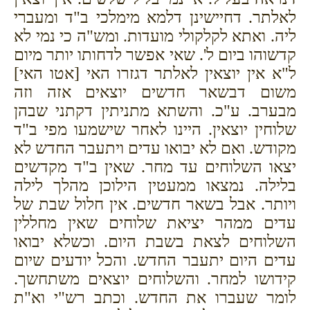
לאלתר. דחיישינן דלמא מימלכי ב"ד ומעברי
ליה. ואתא לקלקולי מועדות. ומש"ה כי נמי לא
קדשוהו ביום ל'. שאי אפשר לדחותו יותר מיום
ל"א אין יוצאין לאלתר דגזרו האי [אטו האי]
משום דבשאר חדשים יוצאים אזה וזה
מבערב. ע"כ. והשתא מתניתין דקתני שבהן
שלוחין יוצאין. היינו לאחר שישמעו מפי ב"ד
מקודש. ואם לא יבואו עדים ויתעבר החדש לא
יצאו השלוחים עד מחר. שאין ב"ד מקדשים
בלילה. נמצאו ממעטין הילוכן מהלך לילה
ויותר.
אבל בשאר חדשים. אין חלול שבת של
עדים ממהר יציאת שלוחים שאין מחללין
השלוחים לצאת בשבת היום. וכשלא יבואו
עדים היום יתעבר החדש. והכל יודעים שיום
קידושו למחר. והשלוחים יוצאים משתחשך.
לומר שעברו את החדש. וכתב רש"י וא"ת