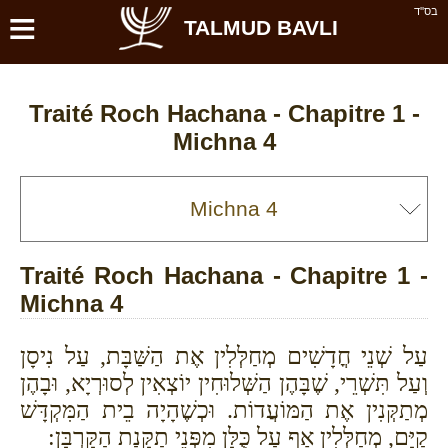
≡
בס''ד
TALMUD BAVLI
Traité Roch Hachana - Chapitre 1 -
Michna 4
Traité Roch Hachana - Chapitre 1 -
Michna 4
עַל שְׁנֵי חֳדָשִׁים מְחַלְּלִין אֶת הַשַּׁבָּת, עַל נִיסָן
וְעַל תִּשְׁרֵי, שֶׁבָּהֶן הַשְּׁלוּחִין יוֹצְאִין לְסוּרְיָא, וּבָהֶן
מְתַקְּנִין אֶת הַמּוֹעֲדוֹת. וּכְשֶׁהָיָה בֵית הַמִּקְדָּשׁ
קַיָּם, מְחַלְּלִין אַף עַל כֻּלָּן מִפְּנֵי תַקָּנַת הַקָּרְבָּן: