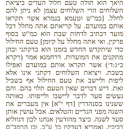
היאך הוא תולה טעם חלול העדים ביציאת
השלוחים הרי השלוחים עצמן לא ניתן להם
לחלל. [כמ"ש וטעמא בגמרא אשר תקראו
אותם במועדם. על קריאתם אתה מחלל דכל
מועד דכתיב לדחות שבת הוא כמ"ש בסוף
פרקין. ואי אתה מחלל על קיומן] טעם החילול
כדי שיתקדש החדש בזמנו הוא כדקתני ובהן
מתקנים את המועדות. דרחמנא אמר (ויקרא
כ״ג:ד׳) אשר תקראו אותם במועדם ואפילו
בשבת. ויציאת השלוחים דקתני אינו אלא
ליפות וליישב את טעם החילול אף בשביל
זאת. דיש דברים שאין הטעם תלוי בהם. והם
נעשים סעד לדבר ליישבו ולייפותו. כאותה
ששנינו בסנהדרין [דף י"א] אין מעברים את
השנה מפני הגדיים והטלאים. אבל עושין אותן
סעד לשנה. כיצד מהודעין אנחנו לכון דגוזליא
רכיכין. ואמריא דעדקין כו' ע"כ. וכן הרמב"ם