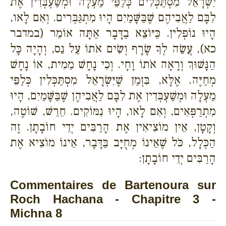
יִשְׂרָאֵל מִסְתַּכְּלִים כְּלַפֵּי מַעְלָה וּמְשַׁעְבְּדִין אֶת
לִבָּם לַאֲבִיהֶם שֶׁבַּשָּׁמַיִם הָיוּ מִתְגַּבְּרִים. וְאִם לָאו,
הָיוּ נוֹפְלִין. כַּיּוֹצֵא בַדָּבָר אַתָּה אוֹמֵר (במדבר
כא), עֲשֵׂה לְךָ שָׂרָף וְשִׂים אֹתוֹ עַל נֵס, וְהָיָה כָּל
הַנָּשׁוּךְ וְרָאָה אֹתוֹ וָחָי. וְכִי נָחָשׁ מֵמִית, אוֹ נָחָשׁ
מְחַיֶּה. אֶלָּא, בִּזְמַן שֶׁיִּשְׂרָאֵל מִסְתַּכְּלִין כְּלַפֵּי
מַעְלָה וּמְשַׁעְבְּדִין אֶת לִבָּם לַאֲבִיהֶן שֶׁבַּשָּׁמַיִם, הָיוּ
מִתְרַפְּאִים, וְאִם לָאו, הָיוּ נִמּוֹקִים. חֵרֵשׁ, שׁוֹטֶה,
וְקָטָן, אֵין מוֹצִיאִין אֶת הָרַבִּים יְדֵי חוֹבָתָן. זֶה
הַכְּלָל, כֹּל שֶׁאֵינוֹ מְחֻיָּב בַּדָּבָר, אֵינוֹ מוֹצִיא אֶת
הָרַבִּים יְדֵי חוֹבָתָן:
Commentaires de Bartenoura sur
Roch Hachana - Chapitre 3 -
Michna 8