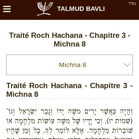
≡
בס''ד
TALMUD BAVLI
Traité Roch Hachana - Chapitre 3 -
Michna 8
Traité Roch Hachana - Chapitre 3 -
Michna 8
וְהָיָה כַּאֲשֶׁר יָרִים משֶׁה יָדוֹ וְגָבַר יִשְׂרָאֵל וְגוֹ'
(שמות יז), וְכִי יָדָיו שֶׁל משֶׁה עוֹשׂוֹת מִלְחָמָה אוֹ
שׁוֹבְרוֹת מִלְחָמָה. אֶלָּא לוֹמַר לְךָ, כָּל זְמַן שֶׁהָיוּ