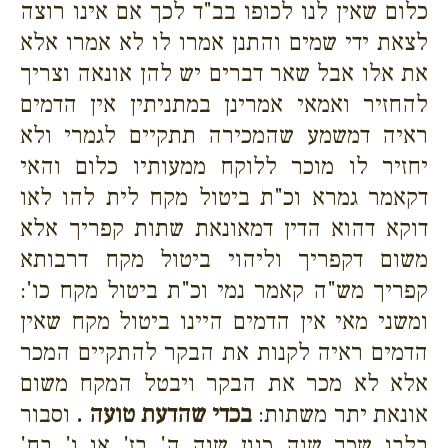
כלום שאין לנו לכופו בב"ד לכך אם אינו רוצה
לצאת ידי שמים והתנן אמרו לו לא אמרו אלא
את אלו אבל שאר דברים יש להן אונאה וצריך
להחזיר ואמאי אמרינן במתניתין אין הדמים
ראיה דמשמע שהמכירה תתקיים לגמרי ולא
יחזיר לו מוכר ללוקח ממעותיו כלום והאי
דקאמר גמרא וכ"ת ביטול מקח לית להו לאו
דוקא דהוא הדין דמאונאת שתות קפריך אלא
משום דקפריך וליהוי ביטול מקח דרבותא
קפריך מש"ה קאמר נמי וכ"ת ביטול מקח כו':
ומשני מאי אין הדמים היינו ביטול מקח שאין
הדמים ראיה לקנות את הבקר להתקיים המכר
אלא לא מכר את הבקר ויבטל המקח משום
אונאת יתר משתות:
בכדי שהדעת טועה .
וסבור
בלבו שכך שוה כגון שוה ה' בז' או ו' בח'