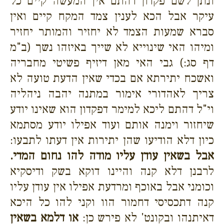
ונתן לשם פקדון דהתם אין המעשה קיים כל
עיקר אבל הכא לענין צמד המקח קיים ואין
סברא שמעות הצמד לא יחזיר והמותר יחזיר
ומיהו האי שינוייא לא שייך באיזהו נשך (ב"מ
דף סג:) גבי האי מאן דיזיף פשיטי מחבריה
ואשכח יתירתא אם בכדי שאין הדעת טועה לא
צריך לאהדורי אימור במתנה יהבה ניהליה
וי"ל דהתם ליכא למימר דפקדון הוא שאינו יודע
שיחזור וימנה אותם ועוד אפילו יודע מסתמא
כיון דלא הודיעו שהן יתירות אין דעתו לתבעו:
אבל בשאין עודן עליו מודה להו נחום המדי.
לרבנן דלא קנה והיינו דוקא בשק ודיסקיא
וכומני אבל באוכף ומרדעת אפילו אין עודן עליו
קנה דתכסיסי דחמור הוו וקני להו כל היכא
דאיתנהו ובקונט' לא פירש כן:
או דלמא בשאין