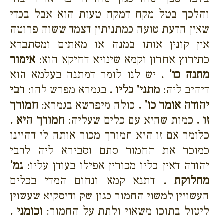
והלכך בטל מקח דמקח טעות הוא אבל בכדי
שאין הדעת טועה כמתניתין דצמד ששוה פרוטה
אין קונין אותו במנה או מאתים ומסתברא
כתירוץ אחרון וקמא שינויא דחיקא הוא:
אימור
מתנה כו' .
יש לנו לומר דמתנה בעלמא הוא
דיהיב ליה:
מתני' כליו .
בגמרא מפרש להו:
רבי
יהודה אומר כו' .
כולה מיפרשא בגמרא:
חמורך
זו .
כמות שהיא עם כלים שעליה:
חמורך היא .
כלומר אם זו היא חמורך מכור אותה לי דהיינו
כמוכר את החמור סתם וסבירא ליה לרבי
יהודה דאין כליו מכורין אפילו בעודן עליו:
גמ'
מחלוקת .
דתנא קמא ונחום המדי בכלים
העשויין למשוי החמור כגון שק ודיסקיא שעשוין
ליטול בתוכו משאוי ולתת על החמור:
וכומני .