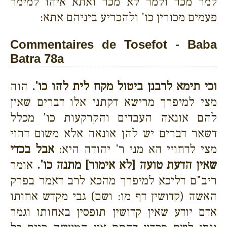
למר מכר ולמר לא מכר ואתא איהו למימר
פעמים מכורין כו' ולהכריע ביניהם אתא:
Commentaires de Tosefot - Baba
Batra 78a
וכי תימא לרבנן ביטול מקח לית להו כו'.
הוה
מצי למיפרך מרישא דקתני אלו דברים שאין
להם אונאה העבדים והקרקעות כו' מכלל
דשאר דברים יש להן אונאה אלא משום דהוי
מצי לדחויי הא מני ר' יהודה היא:
אבל בכדי
שאין הדעת טועה [לא אימור] מתנה כו'.
אומר
ריב"ם דליכא למיפרך מהכא לרב דאמר בפרק
האשה (קדושין דף מו: ושם) גבי מקדש אחותו
אדם יודע שאין קדושין תופסין באחותו וגמר