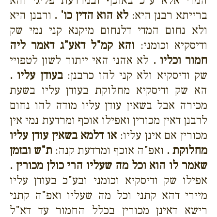
המדי אלא ע"כ באוכף ובמרדעת פליגי והא
ברייתא רבנן היא:
לא הוא הדין כו' .
ורבנן היא
ולא נחום המדי דלנחום מיקנא קני נמי שק
ודיסקיא וכומני:
והא קמ"ל דאע"ג דאמר ליה
חמור וכליו .
לא אהני האי ייתור לשון לטפויי
שק ודיסקיא ולא קני להו כרבנן:
בעודן עליו .
הא שק ודיסקיא מחלוקת בעודן עליו בשעת
מכירה אבל בשאין עודן עליו מודה להו נחום
לרבנן דאין מכורין ואפילו אוכף ומרדעת נמי אין
מכורין אם אינן עליו:
או דלמא בשאין עודן עליו
מחלוקת .
ואפ"ה אוכף ומרדעת קנה:
ת"ש ובזמן
שאמר לו הוא וכל מה שעליו הרי כולן מכורין .
אפילו שק ודיסקיא וכומני ובע"כ בעודן עליו
מיירי דהא קתני וכל מה שעליו ואפ"ה קתני
רישא דאינן מכורין בכלל החמור עד דא"ל