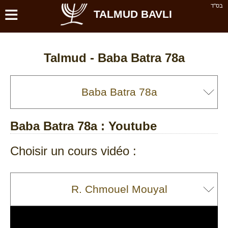
≡
בס''ד
TALMUD BAVLI
Talmud -
Baba Batra 78a
Baba Batra 78a
: Youtube
Choisir un cours vidéo :