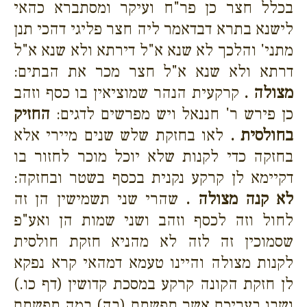
בכלל חצר כן פר"ח ועיקר ומסתברא כהאי
לישנא בתרא דבדאמר ליה חצר פליגי דהכי תנן
מתני' והלכך לא שנא א"ל דירתא ולא שנא א"ל
דרתא ולא שנא א"ל חצר מכר את הבתים:
מצולה .
קרקעית הנהר שמוציאין בו כסף וזהב
כן פירש ר' חננאל ויש מפרשים לדגים:
החזיק
בחולסית .
לאו בחזקת שלש שנים מיירי אלא
בחזקה כדי לקנות שלא יוכל מוכר לחזור בו
דקיימא לן קרקע נקנית בכסף בשטר ובחזקה:
לא קנה מצולה .
שהרי שני תשמישין הן זה
לחול וזה לכסף וזהב ושני שמות הן ואע"פ
שסמוכין זה לזה לא מהניא חזקת חולסית
לקנות מצולה והיינו טעמא דמהאי קרא נפקא
לן חזקת הקונה קרקע במסכת קדושין (דף כו.)
ושבו בעריכם אשר תפשתם (בה) במה תפשתם