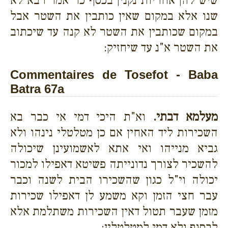
שיש להן אחריות נקנין בכסף כו' אמר רבא לא
שנו אלא במקום שאין כותבין את השטר אבל
במקום שכותבין את השטר לא קנה עד שיכתוב
את השטר א"נ עד שיחזיק:
Commentaires de Tosefot - Baba
Batra 67a
מעלמא דבתי.
וא"ת היכי דמי אי כבר בא
השכירות ליד האחין אם כן מטלטלי נינהו ולא
גביא מנייהו ואי אתא לאשמועינן שיכולה
להשכיר לצורך נדונייתה פשיטא דאפילו למכור
יכולה וי"ל כגון שהשכירו הבית לשנה וכבר
עבר חצי הזמן וקא משמע לן דאפילו שכירות
מזמן שעבר תטול דאין השכירות משתלמת אלא
לבסוף ולא דמי למטלטלין: