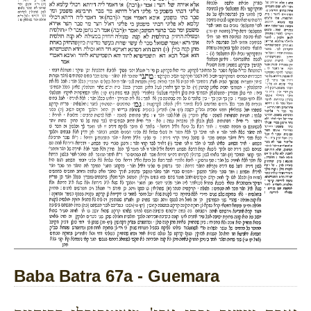
Baba Batra 67a - Guemara