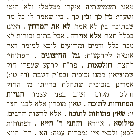
מאני תשמישתיה איקרו מטלטלי ולא חיטי
ושערי:
בין כך ובין כך .
בין שאמר לו כל מה
שבתוכה בין לא אמר:
לא את המרחץ .
דאינו
בכלל חצר:
אלא אוירה .
אבל בתים ובורות לא
מכר כלל ודמים ומודיעים ליכא למימר דאין
אונאה לקרקעות:
גמ' החיצונים .
הפתוחין
לחצר:
חולסאות .
פר"ח קרקע שעפרו חול
שמוציאין ממנו זכוכית ובפ"ק דשבת (דף טו:)
אמרינן בזכוכית שתחלת ברייתו מן החול
והלכך מקום חשוב בפני עצמו:
חנויות
הפתוחות לתוכה .
שאין מוכרין אלא לבני חצר
זו:
שאין פתוחות לתוכה .
אלא לרשות הרבים:
מילוסא .
אוירא:
והתני ר' חייא .
דפתוחות
לכאן ולכאן אין נמכרות עמה:
הא .
דר' חייא