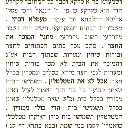
דשמעתא כר"א סלקא דסבר כל המחובר לקרקע
הרי הוא כקרקע כן פי' ר' חננאל והכי פסק'
אליבא דהלכתא וכן עיקר:
מעמלא דבתי .
משכירות הבתים דכמקרקעי חשיב ליה דשכר
מקרקעי חשיב מקרקעי:
מתני' המוכר את
החצר .
סתם מכר בתים הפתוחים לחצר
ובורות שיחין ומערות שבתוך הבית אע"ג
דהמוכר את הבית לא מכר בורות שיחין
ומערות לגבי חצר מיהא בטלים ונמכרין בכלל
חצר:
אבל לא את המטלטלין .
תשמישי הבית
שאינן קבועין כל כך הנך דאמרן לעיל דאינן
מכורין בכלל בית וכ"ש שאר מטלטלין שאינן
בכלל תשמישי בית:
הרי כולן מכורין .
המטלטלין תשמישי בית כולן דאיקרו מטלטלי
כדאמרי' לקמן במי שמת (בבא בתרא דף קנ.)