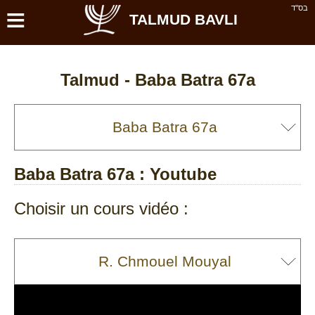
≡
בס''ד
TALMUD BAVLI
Talmud -
Baba Batra 67a
Baba Batra 67a
: Youtube
Choisir un cours vidéo :