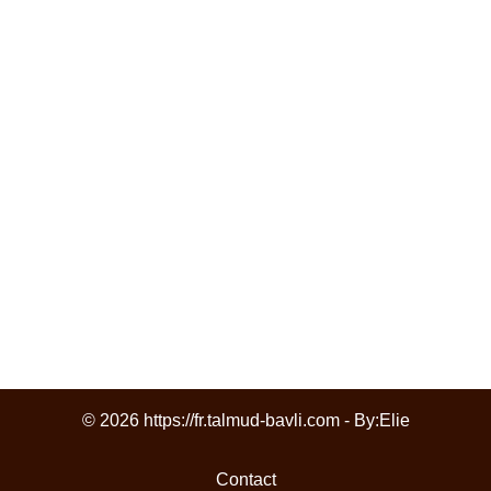
© 2026 https://fr.talmud-bavli.com - By:
Elie
Contact