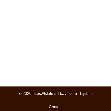
© 2026 https://fr.talmud-bavli.com - By:
Elie
Contact