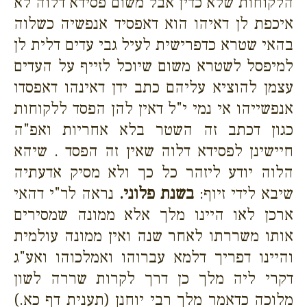
הלקוחות שלא כדין אבל משום פסידא דלוה לא
איכפת לן דאיהו הוא דאפסיד אנפשיה כשלוה
בהאי שטרא כדפרישית לעיל גבי עדים דלית לן
למיפסל לשטרא משום שיוכל לזייף על העדים
עצמן להוציא עליהם כתב ידן דאינהו דאפסדו
אנפשייהו אי נמי י"ל דאין להן הפסד ללקוחות
כגון דכתב זה השטר בלא אחריות ואפ"ה
חיישינן לפסידא דלוה שאין זה הפסד . שיהא
הלוה יודע ליזהר כל כך ולא מסיק אדעתיה
שיבא לידי זיוף:
בשנת פלוני.
נראה לר"י דהאי
ארכן לאו היינו מלך אלא ממונה שמסירים
אותו משררתו לאחר שנה ואין ממונה עולמית
והיינו דפריך דלמא עברוהו ואמלכוהו ואע"ג
דקרי ליה מלך כן דרך לקרות שררה לשון
מלוכה כדאמר מלך רבי יוחנן (תענית דף כא.)