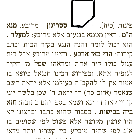
פינות [כזה]:
טטריגון .
מרובע:
מנא
ה"מ .
דאין מטמא בנגעים אלא מרובע:
למעלה .
הוא יכול לומר והנה הנגע בקיר הבית וכתב
קירות:
הרי כאן ארבע .
והיינו מרובע אבל בית
עגול כולו קיר אחת ומראהו שפל מן הקיר
לגופיה אתא. ובפירוש רבינו חננאל כיוצא בו
אמור אין לו להקב"ה בעולמו אלא יראת השם
שנאמר (איוב כח) הן יראת ה' שכן בלשון יוני
קורין לאחת הינא ושמא בספריהם כתובה:
חזא
ביה בבישות .
כסבור שהוא כתבו וברצונו לא
היו עושין מקושר אלא פשוט לפי שטועים בו
א"נ לפי שהיה מובלע בין קשריו יותר מדאי