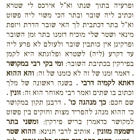
ופרעיה בתוך שנתו וא"ל אירכס לי שטרא
וכתיב ליה שובר ובתר הכי משוי ליה פשוט
וא"ל בתר דכתבית לך האי שובר הדרת ויזפת
מינאי ושטר שלי מוכיח דזמנו בתר זמן השובר
ופרקינן אין כותבין שובר ולעולם לא פרע ליה
עד דקרע (ליה) לשטרא ופלוגתא היא לקמן
בפירקין בכתיבת השובר:
ומי בקי רבי במקושר
.
דאמר זמנו של זה לא כזמנו של זה:
והא ההוא
דאתא לקמיה דרבי .
בשנה ראשונה של מלך
וכתוב בו שתים ואמר רבי מאוחר הוא זה:
זונין .
שם חכם:
כך מנהגה כו' .
דרבנן תקון במקושר
כי ההוא מנהג להפריד מצות וחוקים בין פשוט
למקושר כדאמרן בריש פירקין:
ומשני בתר
דשמעה מזונין .
אותיב לרבי חנינא:
ההוא שטר