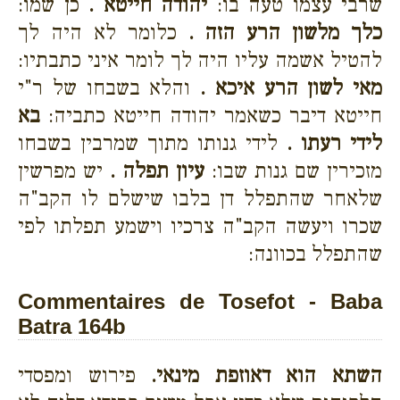
שרבי עצמו טעה בו:
יהודה חייטא .
כן שמו:
כלך מלשון הרע הזה .
כלומר לא היה לך
להטיל אשמה עליו היה לך לומר איני כתבתיו:
מאי לשון הרע איכא .
והלא בשבחו של ר"י
חייטא דיבר כשאמר יהודה חייטא כתביה:
בא
לידי רעתו .
לידי גנותו מתוך שמרבין בשבחו
מזכירין שם גנות שבו:
עיון תפלה .
יש מפרשין
שלאחר שהתפלל דן בלבו שישלם לו הקב"ה
שכרו ויעשה הקב"ה צרכיו וישמע תפלתו לפי
שהתפלל בכוונה:
Commentaires de Tosefot - Baba
Batra 164b
השתא הוא דאוזפת מינאי.
פירוש ומפסדי