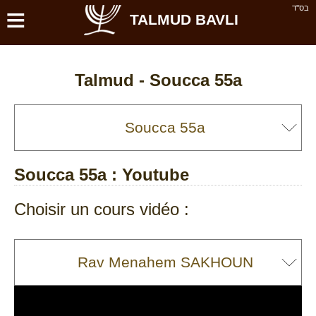
≡
בס''ד
TALMUD BAVLI
Talmud -
Soucca 55a
Soucca 55a
: Youtube
Choisir un cours vidéo :