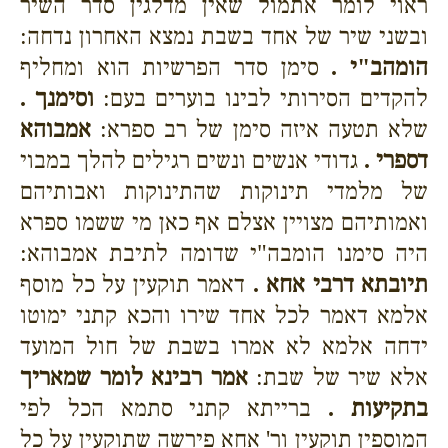
ראוי לומר אתמול שאין מדלגין סדר השיר
ובשני שיר של אחד בשבת נמצא האחרון נדחה:
הומהב"י .
סימן סדר הפרשיות הוא ומחליף
להקדים הסירותי לבינו בוערים בעם:
וסימנך .
שלא תטעה איזה סימן של רב ספרא:
אמבוהא
דספרי .
גדודי אנשים ונשים רגילים להלך במבוי
של מלמדי תינוקות שהתינוקות ואבותיהם
ואמותיהם מצויין אצלם אף כאן מי ששמו ספרא
היה סימנו הומבה"י שדומה לתיבת אמבוהא:
תיובתא דרבי אחא .
דאמר תוקעין על כל מוסף
אלמא דאמר לכל אחד שירו והכא קתני ימוטו
ידחה אלמא לא אמרו בשבת של חול המועד
אלא שיר של שבת:
אמר רבינא לומר שמאריך
בתקיעות .
ברייתא קתני סתמא הכל לפי
המוספין תוקעין ור' אחא פירשה שתוקעין על כל