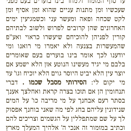
עד סוף המזמור ולמחר בינו בוערים בעם מפני
שעכשיו זמן מתנות עניים שהוא זמן אסיף זמן
לקט שכחה ופאה ומעשר עני וכשמגיעין ימים
האחרונים שהן קרובים לפרוש ולשוב לבתיהם
קורין לפניהן להוכיחם שיעשרו כראוי ואע"פ
שהמעשרות בצנעה ולא יאמרו מי רואנו ומי
יודענו לכך אומר בינו בוערים בעם שאומרים
בלבם מי יגיד מעשינו הנוטע אזן הלא ישמע אם
יוצר עין הלא יביט היוסר גוים הלא יוכיח וגו' עד
מי יקום לי:
הסירותי מסבל שכמו .
דברי
תנחומין הן אם תזכו בצרה קראת ואחלצך אענך
בסתר רעם אבחנך על מי מריבה כו' על המים
שנידונין עליהם בחג לפי מה שאני בוחנך אפסוק
לך על שם שמתפללין על הגשמים וצריכים להם
וכתיב במזמור זה אנכי ה' אלהיך המעלך מארץ