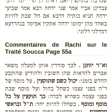
שמרבה בתוקעין ואנן דאית לן תרי יומי היכי
עבדינן אביי אמר שני ידחה רבא אמר שביעי
ידחה תניא כותיה דרבא אם חל שבת להיות
באחד מהן ימוטו ידחה אתקין אמימר בנהרדעא
דמדלגי דלוגי:
Commentaires de Rachi sur le
Traité Soucca Page 55a
וא"ר יוחנן .
לכך סודרין אותן למעלה משאר
אברים להראות שהן חשובין ולהודיע שהוקבע
החדש בזמנו:
יכול כשם שתוקעין .
על מוסף של
ר"ח בפני עצמו כשחל בחול ועל מוסף שבת
בפני עצמה כשהיא לבדה:
כך תוקעין על כל
מוסף ומוסף .
כשחלו להיות יחד:
ת"ל ובראשי
חדשיכם .
גבי תקיעות כתיב וביום שמחתכם