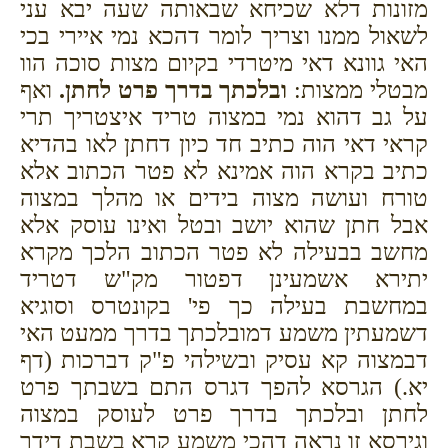
מזונות דלא שכיחא שבאותה שעה יבא עני
לשאול ממנו וצריך לומר דהכא נמי איירי בכי
האי גוונא דאי מיטרדי בקיום מצות סוכה הוו
מבטלי ממצות:
ובלכתך בדרך פרט לחתן.
ואף
על גב דהוא נמי במצוה טריד איצטריך תרי
קראי דאי הוה כתיב חד כיון דחתן לאו בהדיא
כתיב בקרא הוה אמינא לא פטר הכתוב אלא
טורח ועושה מצוה בידים או מהלך במצוה
אבל חתן שהוא יושב ובטל ואינו עוסק אלא
מחשב בבעילה לא פטר הכתוב הלכך מקרא
יתירא אשמעינן דפטור מק"ש דטריד
במחשבת בעילה כך פי' בקונטרס וסוגיא
דשמעתין משמע דמובלכתך בדרך ממעט האי
דבמצוה קא עסיק ובשילהי פ"ק דברכות (דף
יא.) הגרסא להפך דגרס התם בשבתך פרט
לחתן ובלכתך בדרך פרט לעוסק במצוה
וגירסא זו נראה דהכי משמע קרא בשבת דידך