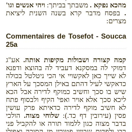
מהכא נפקא .
משבתך בביתך:
ויהי אנשים וגו'
.
בפסח מדבר קרא בשנה השנית ליציאת
מצרים:
Commentaires de Tosefot - Soucca
25a
קמה קצורה ושבולות מקיפות אותה.
אע"ג
דמוקי לה במסקנא דעביד לה בהוצא ודפנא
לא שייך כאן לאקשויי אי הכי ניטלטל בכולה
כדאקשי לעיל דהתם באילן המסכך על הארץ
שיש בו סכך וחשיב כמוקף לדירה אבל הכא
ליכא סכך אלא אויר ואפי' הקיף ולבסוף פתח
לא חשיב מוקף לדירה כדאיתא פרק עושין
פסין (עירובין דף כד.):
שלוחי מצוה.
הולכי
בדבר מצוה כגון ללמוד תורה או להקביל פני
רבו ולפדות שבויין פטורין מן הסוכה ואפילו