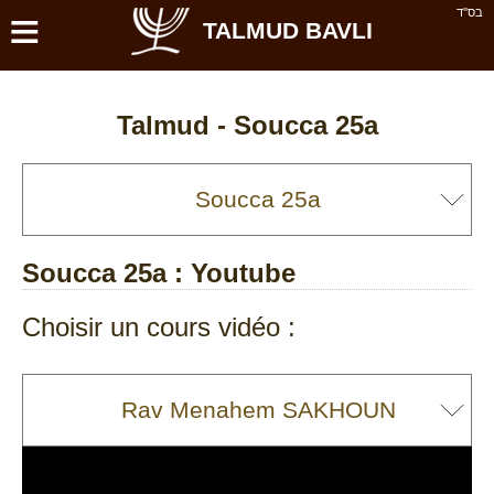
≡
בס''ד
TALMUD BAVLI
Talmud -
Soucca 25a
Soucca 25a
: Youtube
Choisir un cours vidéo :