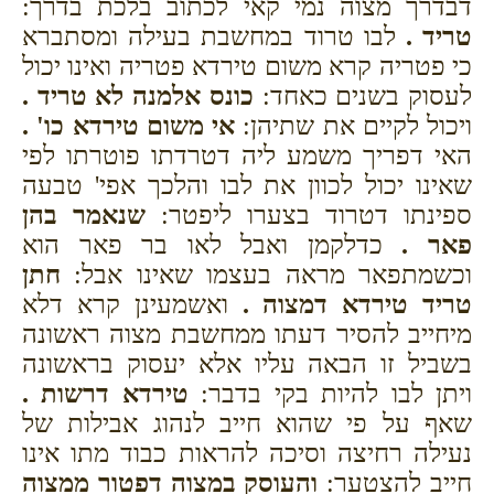
דבדרך מצוה נמי קאי לכתוב בלכת בדרך:
טריד .
לבו טרוד במחשבת בעילה ומסתברא
כי פטריה קרא משום טירדא פטריה ואינו יכול
לעסוק בשנים כאחד:
כונס אלמנה לא טריד .
ויכול לקיים את שתיהן:
אי משום טירדא כו' .
האי דפריך משמע ליה דטרדתו פוטרתו לפי
שאינו יכול לכוון את לבו והלכך אפי' טבעה
ספינתו דטרוד בצערו ליפטר:
שנאמר בהן
פאר .
כדלקמן ואבל לאו בר פאר הוא
וכשמתפאר מראה בעצמו שאינו אבל:
חתן
טריד טירדא דמצוה .
ואשמעינן קרא דלא
מיחייב להסיר דעתו ממחשבת מצוה ראשונה
בשביל זו הבאה עליו אלא יעסוק בראשונה
ויתן לבו להיות בקי בדבר:
טירדא דרשות .
שאף על פי שהוא חייב לנהוג אבילות של
נעילה רחיצה וסיכה להראות כבוד מתו אינו
חייב להצטער:
והעוסק במצוה דפטור ממצוה