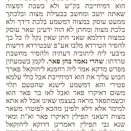
הוא דמיחייבת בק"ש ולא בשבת דמצוה
שאתה יושב ומחשב בבעילת מצוה ובלכתך
ממעט עוסק במצוה דמשמע בלכת דידך ולא
בלכת מצוה ומחתן לא הוה ידעינן שאר עוסק
במצוה דדלמא שאני חתן שאין נקל לו כל כך
להסיר הטירדא מלבו אע"פ שבטירדא דרשות
מיבעי ליה ליתוביה דעתיה ולהסיר מחשבת
טרדתו:
שהרי נאמר בהן פאר.
לקמן בשמעתין
מפרש מדקא אמר ליה רחמנא ליחזקאל פארך
חבוש עליך את הוא דמיחייבת אבל כולי עלמא
פטירי והא דמשמע לישנא שהטעם תלוי
משום דאיקרו פאר ואבל לאו בר פאר הוא
וכשמתפאר מראה בעצמו שאינו אבל לא אתא
למימר אלא דלא ילפינן מהכא לפוטרו משאר
מצות דשאני תפילין דאיקרו פאר וא"ת ומאי
שנא גבי תפילין דאמרינן דדוקא ליחזקאל