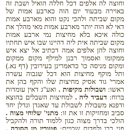
וחוצה לה אלפים דכל חללה הואיל ושבת זה
באוירה מבעוד יום הוה כארבע אמות של
מקום שביתה ולהכי נקט והוא מארבע אמות
דאי לא הוה יותר מארבע אמות מאי מהלך את
כולה איכא בלא מחיצות נמי ארבע אמות
מקום שביתה אית ליה דהיינו שבו איש תחתיו
וחוצה להן אלפים אמה דכתיב אל יצא איש
ממקומו ואסמוך רבנן למילף מקום ממקום
ומקום מניסה כו' כדאמרינן בעירובין (דף נא.)
ותל מוקף מחיצות הוא דכל שגבוה עשרה
אמרי' גוד אסיק מחיצות שלו והקף בהן את
ראשו:
ושבולות מקיפות .
ואע"ג דאין עומדות
ברוח:
דעביד ליה .
למחיצות השבלים בהוצא
ודפנא משבולת לשבולת עד שאגדן וגדלן יחד
סביב ומחזיקות זו את זו:
מתני' שלוחי מצוה .
הולכי בדרך מצוה כגון ללמוד תורה ולהקביל
פני רבו ולפדות שבויים:
פטורין מן הסוכה .