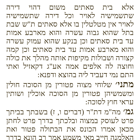
אלא בית סאתים משום דהוי דירה
שתשמישיה לאויר וכל דירה שתשמישיה
לאויר אין מטלטלין בו אלא סאתים ת"ש שבת
בתל שהוא גבוה עשרה והוא מארבע אמות
עד בית סאתים וכן בנקע שהוא עמוק עשרה
והוא מארבע אמות עד בית סאתים וכן קמה
קצורה ושבולות מקיפות אותה מהלך את כולה
וחוצה לה אלפים אמה אע"ג דקאזיל ואתי
התם נמי דעביד ליה בהוצא ודפנא:
מתני׳
שלוחי מצוה פטורין מן הסוכה חולין
ומשמשיהן פטורין מן הסוכה אוכלין ושותין
עראי חוץ לסוכה:
גמ׳
מה"מ דת"ר (דברים ו, ז) בשבתך בביתך
פרט לעוסק במצוה ובלכתך בדרך פרט לחתן
מכאן אמרו הכונס את הבתולה פטור ואת
האלמנה חייב מאי משמע אמר רב הונא כדרך