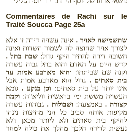
נושאי ארונו של יוסף היו דברי ר' יוסי הגלילי
Commentaires de Rachi sur le
Traité Soucca Page 25a
שתשמישה לאויר .
אינה עשויה דירה זו אלא
לצורך אויר שחוצה לה לשמור השדות ואינה
חשובה דירה להתיר היקף גדול:
שבת בתל .
קדש היום על האדם והוא בתל גבוה עשרה
וקנה שם שביתתו:
והוא מארבע אמות עד
בית סאתים .
גדול הוא מארבע אמות אבל
אינו יותר על בית סאתים:
וכן בנקע .
גומא
העשויה מששת ימי בראשית ווליא"ה:
וקמה
קצורה .
באמצעה:
ושבולות .
גבוהות עשרה
מקיפות אותה סביב כל הני מחיצות נינהו
להיקף בית סאתים ולא ליותר מכאן דלא
נעשית לדירה הלכך מהלך את כולה למחר