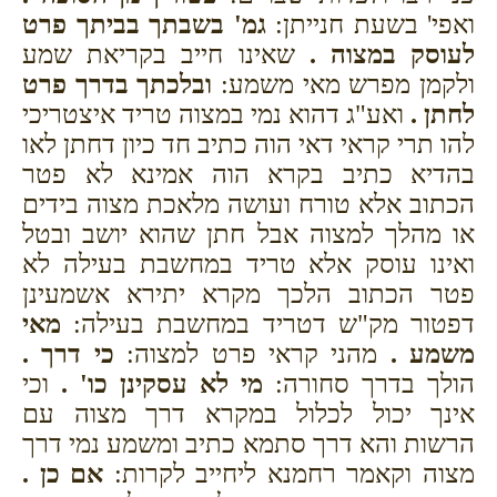
ואפי' בשעת חנייתן:
גמ' בשבתך בביתך פרט
לעוסק במצוה .
שאינו חייב בקריאת שמע
ולקמן מפרש מאי משמע:
ובלכתך בדרך פרט
לחתן .
ואע"ג דהוא נמי במצוה טריד איצטריכי
להו תרי קראי דאי הוה כתיב חד כיון דחתן לאו
בהדיא כתיב בקרא הוה אמינא לא פטר
הכתוב אלא טורח ועושה מלאכת מצוה בידים
או מהלך למצוה אבל חתן שהוא יושב ובטל
ואינו עוסק אלא טריד במחשבת בעילה לא
פטר הכתוב הלכך מקרא יתירא אשמעינן
דפטור מק"ש דטריד במחשבת בעילה:
מאי
משמע .
מהני קראי פרט למצוה:
כי דרך .
הולך בדרך סחורה:
מי לא עסקינן כו' .
וכי
אינך יכול לכלול במקרא דרך מצוה עם
הרשות והא דרך סתמא כתיב ומשמע נמי דרך
מצוה וקאמר רחמנא ליחייב לקרות:
אם כן .