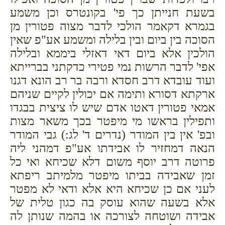
בשעת חנייתן כך פי' בקונטרס וכן משמע
בגמרא דקאמר הולכי לדבר מצוה פטורין מן
הסוכה בין ביום ובין בלילה ומשמע אע"פ שאין
הולכין אלא ביום דאי דאזלי ביממא ובלילה
אפי' לדבר הרשות נמי פטירי כדקתני בברייתא
ועוד עובדא דרב חסדא ורבה בר רב הונא דגנו
ארקתא דסורא ותימה אם יכולין לקיים שניהם
אמאי פטורין דאטו אדם שיש לו ציצית בבגדו
ותפילין בראשו מי מיפטר בכך משאר מצות
ובפ' אין בין המודר (נדרים ד' לג:) גבי המודר
הנאה דמחזיר לו אבידתו אע"פ דמהני ליה
פרוטה דרב יוסף משום דלא שכיחא ואי כל
זמן שאבידה בביתו מיפטר מלמיתב ריפתא
לעני אם כן שכיחא היא אלא ודאי לא מפטר
אלא בשעה שהוא עוסק בה כגון טלית של
אבידה ושוטחה לצורכה או בהמה שנותן לה