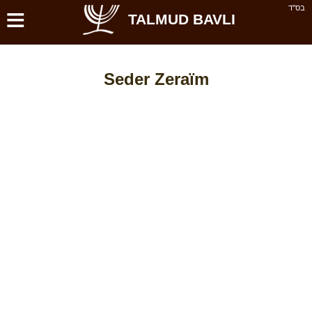
≡
בס''ד
TALMUD BAVLI
Seder Zeraïm