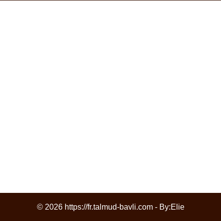
© 2026 https://fr.talmud-bavli.com - By:
Elie