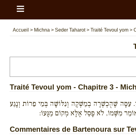
≡
Accueil
>
Michna
>
Seder Taharot
>
Traité Tevoul yom
>
C
Traité Tevoul yom - Chapitre 3 - Mic
. עִסָּה שֶׁהֻכְשְׁרָה בְמַשְׁקֶה וְנִלּוֹשָׁה בְּמֵי פֵרוֹת וְנָגַע
 אוֹמֵר מִשְּׁמוֹ, לֹא פָסַל אֶלָּא מְקוֹם מַגָּעוֹ:
Commentaires de Bartenoura sur Tev