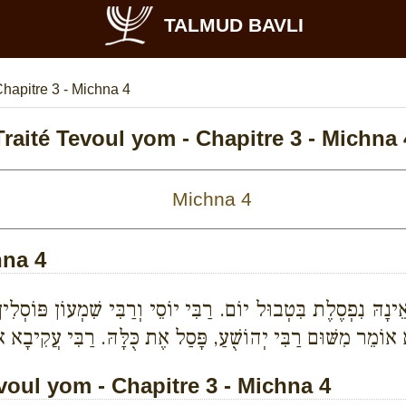
TALMUD BAVLI
hapitre 3 - Michna 4
Traité Tevoul yom - Chapitre 3 - Michna 
hna 4
ינָהּ נִפְסֶלֶת בִּטְבוּל יוֹם. רַבִּי יוֹסֵי וְרַבִּי שִׁמְעוֹן פּוֹסְלִין
א אוֹמֵר מִשּׁוּם רַבִּי יְהוֹשֻׁעַ, פָּסַל אֶת כֻּלָּהּ. רַבִּי עֲקִיבָא
oul yom - Chapitre 3 - Michna 4