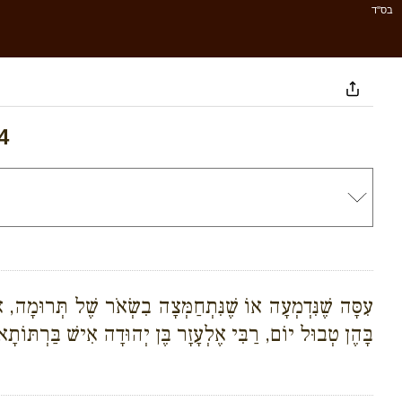
בס''ד
4
עִסָּה שֶׁנִּדְמְעָה אוֹ שֶׁנִּתְחַמְּצָה בִשְׂאֹר שֶׁל תְּרוּמָה, אֵ
בָּהֶן טְבוּל יוֹם, רַבִּי אֶלְעָזָר בֶּן יְהוּדָה אִישׁ בַּרְתּוֹתָ