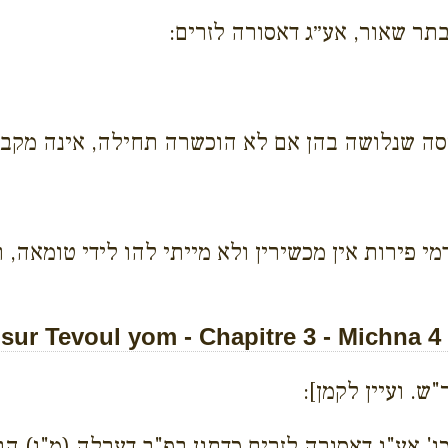
בתר שאור, אע״ג דאסורה לזרים:
עיסה שנלושה בהן אם לא הוכשרה תחילה, אינה מקב
מי פירות אין מכשירין ולא מייתי להו לידי טומאה, ר
ur Tevoul yom - Chapitre 3 - Michna 4
ש. ועיין לקמן]:
ו' אע"ג דאסורה לזרים כדתנן בפ"ב דערלה (מ"ו) הר