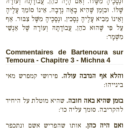
וּנְסָכֶיהָ מִשֶּׁלּוֹ. וְאִם הָיָה כֹהֵן, עֲבוֹדָתָהּ וְעוֹרָהּ
שֶׁלּוֹ. וּבִזְמַן שֶׁהִיא בָאָה נְדָבָה, אֵינוֹ סוֹמֵךְ עָלֶיהָ
וְאֵינוֹ מֵבִיא עָלֶיהָ נְסָכִין, וּנְסָכֶיהָ מִשֶּׁל צִבּוּר. אַף
עַל פִּי שֶׁהוּא כֹהֵן, עֲבוֹדָתָהּ וְעוֹרָהּ שֶׁל אַנְשֵׁי
מִשְׁמָר:
Commentaires de Bartenoura sur
Temoura - Chapitre 3 - Michna 4
והלא אף הנדבה עולה.
פירושי קמפרש מאי
בינייהו:
בזמן שהיא באה חובה.
שהיא מוטלת על היחיד
להקריבה. סומך עליה כו׳:
ואם היה כהן.
אותו שהפריש אשם ונתכפר