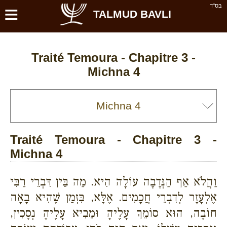
≡
בס''ד
TALMUD BAVLI
Traité Temoura - Chapitre 3 -
Michna 4
Traité Temoura - Chapitre 3 -
Michna 4
וַהֲלֹא אַף הַנְּדָבָה עוֹלָה הִיא. מַה בֵּין דִּבְרֵי רַבִּי
אֶלְעָזָר לְדִבְרֵי חֲכָמִים. אֶלָּא, בִּזְמַן שֶׁהִיא בָאָה
חוֹבָה, הוּא סוֹמֵךְ עָלֶיהָ וּמֵבִיא עָלֶיהָ נְסָכִין,