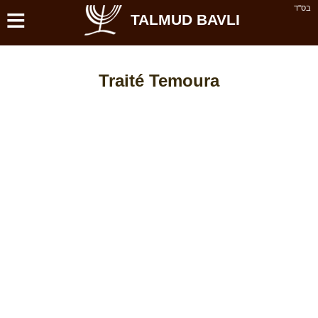
≡
בס''ד
TALMUD BAVLI
Traité Temoura