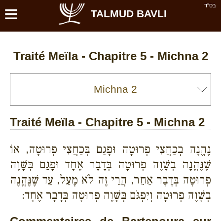
≡
בס''ד
TALMUD BAVLI
Traité Meïla - Chapitre 5 - Michna 2
Traité Meïla - Chapitre 5 - Michna 2
נֶהֱנָה בְכַחֲצִי פְרוּטָה וּפָגַם בְּכַחֲצִי פְרוּטָה, אוֹ
שֶׁנֶּהֱנָה בְשָׁוֶה פְרוּטָה בְּדָבָר אֶחָד וּפָגַם בְּשָׁוֶה
פְרוּטָה בְּדָבָר אַחֵר, הֲרֵי זֶה לֹא מָעַל, עַד שֶׁנֶּהֱנֶה
בְשָׁוֶה פְרוּטָה וְיִפְגֹּם בְּשָׁוֶה פְרוּטָה בְּדָבָר אֶחָד: