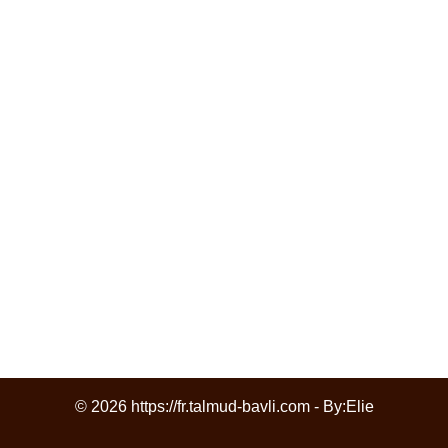
© 2026 https://fr.talmud-bavli.com - By:
Elie