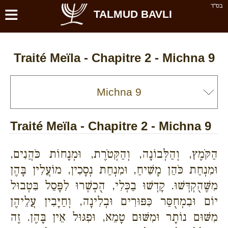
≡
בס''ד
TALMUD BAVLI
Traité Meïla - Chapitre 2 - Michna 9
Traité Meïla - Chapitre 2 - Michna 9
הַקֹּמֶץ, וְהַלְּבוֹנָה, וְהַקְּטֹרֶת, וּמְנָחוֹת כֹּהֲנִים,
וּמִנְחַת כֹּהֵן מָשִׁיחַ, וּמִנְחַת נְסָכִין, מוֹעֲלִין בָּהֶן
מִשֶּׁהֻקְדְּשׁוּ. קָדְשׁוּ בַכְּלִי, הֻכְשְׁרוּ לִפָּסֵל בִּטְבוּל
יוֹם וּבִמְחֻסַּר כִּפּוּרִים וּבְלִינָה, וְחַיָּבִין עֲלֵיהֶן
מִשּׁוּם נוֹתָר וּמִשּׁוּם טָמֵא, וּפִגּוּל אֵין בָּהֶן. זֶה