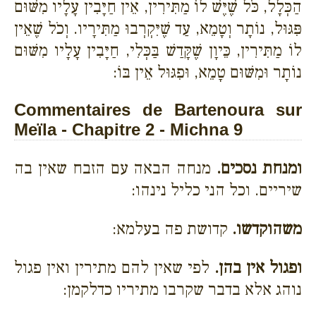
הַכְּלָל, כֹּל שֶׁיֶּשׁ לוֹ מַתִּירִין, אֵין חַיָּבִין עָלָיו מִשּׁוּם
פִּגּוּל, נוֹתָר וְטָמֵא, עַד שֶׁיִּקְרְבוּ מַתִּירָיו. וְכֹל שֶׁאֵין
לוֹ מַתִּירִין, כֵּיוָן שֶׁקָּדַשׁ בַּכְּלִי, חַיָּבִין עָלָיו מִשּׁוּם
נוֹתָר וּמִשּׁוּם טָמֵא, וּפִגּוּל אֵין בּוֹ:
Commentaires de Bartenoura sur
Meïla - Chapitre 2 - Michna 9
ומנחת נסכים.
מנחה הבאה עם הזבח שאין בה
שיריים. וכל הני כליל נינהו:
משהוקדשו.
קדושת פה בעלמא:
ופגול אין בהן.
לפי שאין להם מתירין ואין פגול
נוהג אלא בדבר שקרבו מתיריו כדלקמן: