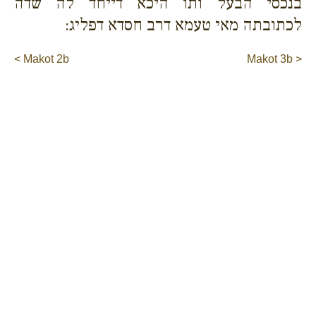
בנכסי הבעל ותו היכא דייחד לה שדה
לכתובתה מאי טעמא דרב חסדא דפליג:
< Makot 2b
Makot 3b >