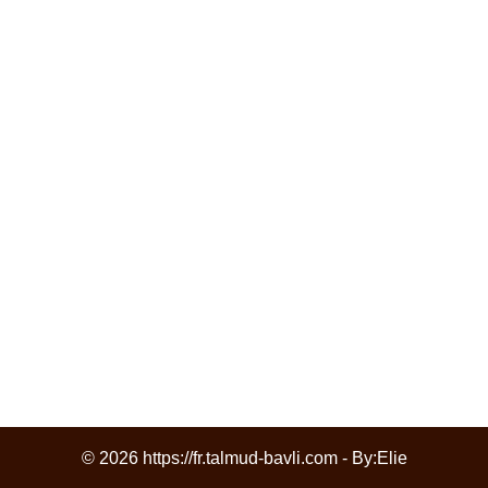
© 2026 https://fr.talmud-bavli.com - By:
Elie