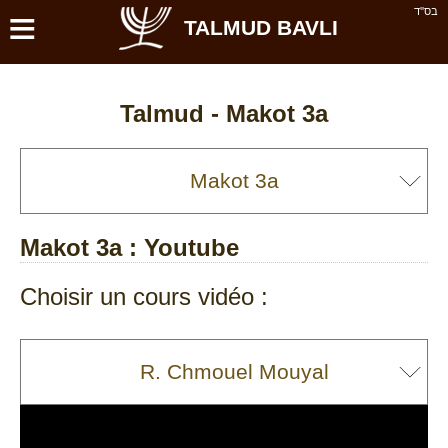
≡
בס''ד
TALMUD BAVLI
Talmud -
Makot 3a
Makot 3a
: Youtube
Choisir un cours vidéo :