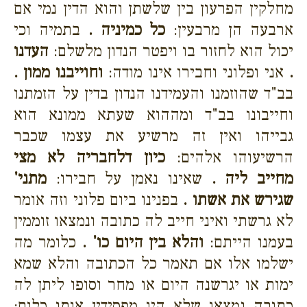
מחלקין הפרעון בין שלשתן והוא הדין נמי אם
ארבעה הן מרבעין:
כל כמיניה .
בתמיה וכי
יכול הוא לחזור בו ויפטר הנדון מלשלם:
העדנו
.
אני ופלוני וחבירו אינו מודה:
וחוייבנו ממון .
בב"ד שהוזמנו והעמידנו הנדון בדין על הזמתנו
וחייבונו בב"ד ומההוא שעתא ממונא הוא
גבייהו ואין זה מרשיע את עצמו שכבר
הרשיעוהו אלהים:
כיון דלחבריה לא מצי
מחייב ליה .
שאינו נאמן על חבירו:
מתני'
שגירש את אשתו .
בפנינו ביום פלוני וזה אומר
לא גרשתי ואיני חייב לה כתובה ונמצאו זוממין
בעמנו הייתם:
והלא בין היום כו' .
כלומר מה
ישלמו אלו אם תאמר כל הכתובה והלא שמא
ימות או יגרשנה היום או מחר וסופו ליתן לה
כתובה נמצאו שלא היו מפסידין אותו כלום: