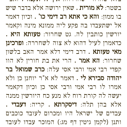
בשטר:
לא מורית .
שאין ירושה אלא בדבר שיש
בו ממון:
והא כי אתא רב דימי כו' .
וכיון דאמר
אל ישתעבדו בה פקע ליה ממונא מינה וקאמר
יורשין כותבין לה. גט שחרור:
טעותא היא .
כדאמרן לעיל דהוא לא צוה לשחררה:
ופרכינן
מאי טעותא .
דרב דימי דלא אמר האב בלשון
שחרור:
הא אמר .
הרי את בת חורין לא הוו
קפדי רבי אמי ורבי אסי עלה:
כרב שמואל בר
יהודה סבירא לי .
דאמר לא א"ר יוחנן כן ולא
אמרו לו רבי אמי ורבי אסי כן וכיון דקאמר
יעשה לה קורת רוח לא מנע כח היורשין ממנה
אלא בהן תלה:
דיסקרתא .
קריה:
דעבדי .
עבדים של ישראל היו ומכרום לעובד כוכבים
ותנן (לקמן גיטין דף מג:) המוכר עבדו לעובד