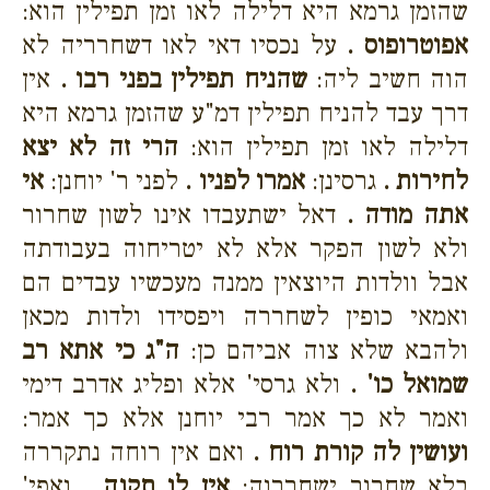
שהזמן גרמא היא דלילה לאו זמן תפילין הוא:
אפוטרופוס .
על נכסיו דאי לאו דשחרריה לא
הוה חשיב ליה:
שהניח תפילין בפני רבו .
אין
דרך עבד להניח תפילין דמ"ע שהזמן גרמא היא
דלילה לאו זמן תפילין הוא:
הרי זה לא יצא
לחירות .
גרסינן:
אמרו לפניו .
לפני ר' יוחנן:
אי
אתה מודה .
דאל ישתעבדו אינו לשון שחרור
ולא לשון הפקר אלא לא יטריחוה בעבודתה
אבל וולדות היוצאין ממנה מעכשיו עבדים הם
ואמאי כופין לשחררה ויפסידו ולדות מכאן
ולהבא שלא צוה אביהם כן:
ה"ג כי אתא רב
שמואל כו' .
ולא גרסי' אלא ופליג אדרב דימי
ואמר לא כך אמר רבי יוחנן אלא כך אמר:
ועושין לה קורת רוח .
ואם אין רוחה נתקררה
בלא שחרור ישחררוה:
אין לו תקנה .
ואפי'