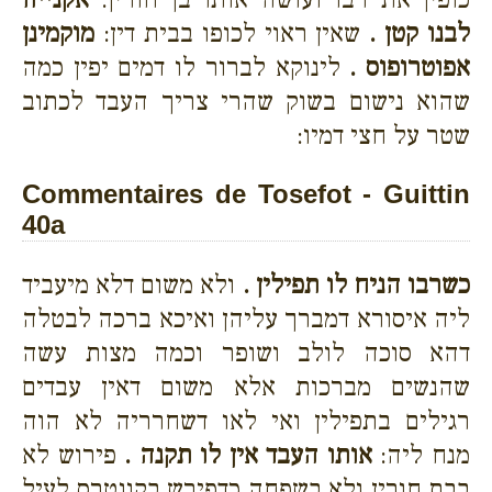
לבנו קטן .
שאין ראוי לכופו בבית דין:
מוקמינן
אפוטרופוס .
לינוקא לברור לו דמים יפין כמה
שהוא נישום בשוק שהרי צריך העבד לכתוב
שטר על חצי דמיו:
Commentaires de Tosefot - Guittin
40a
כשרבו הניח לו תפילין .
ולא משום דלא מיעביד
ליה איסורא דמברך עליהן ואיכא ברכה לבטלה
דהא סוכה לולב ושופר וכמה מצות עשה
שהנשים מברכות אלא משום דאין עבדים
רגילים בתפילין ואי לאו דשחרריה לא הוה
מנח ליה:
אותו העבד אין לו תקנה .
פירוש לא
בבת חורין ולא בשפחה כדפירש בקונטרס לעיל