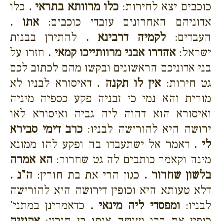
כוכבים יצא לחירות:
כלו מרוותא בתראי .
כלו
אדוניהם האחרונים עובדי כוכבים:
אתו .
העבדים:
לקמיה דרבינא .
להתירן בבנות
ישראל:
אהדרו אבני מרוותייכו קמאי .
חזרו על
בני אדוניכם הראשונים ובקשו מהם לכתוב לכם
גט חירות:
אין לו תקנה .
דאיסורא לבניו לא
מורית והא נמי כי זבניה פקע כספיה מיניה
ואיסורא הוא דהוה ליה גביה ואיסורא לאו
ירושה היא להורישה לבניו:
כרב דימי סבירא
לי .
דאמר אל ישתעבדו בה ופקע להו ממונא
מינה וקאמר כותבים לה גט שחרור:
הא אמרה
בלשון שחרור .
כגון הרי את בת חורין:
ה"נ .
דלא טעותא היא וכופין דירושה היא להורישה
לבניו:
ומפסדי ליה מינאי .
כדאמרינן במתני'
כופין את רבו ועושה אותו בן חורין:
אקנייה