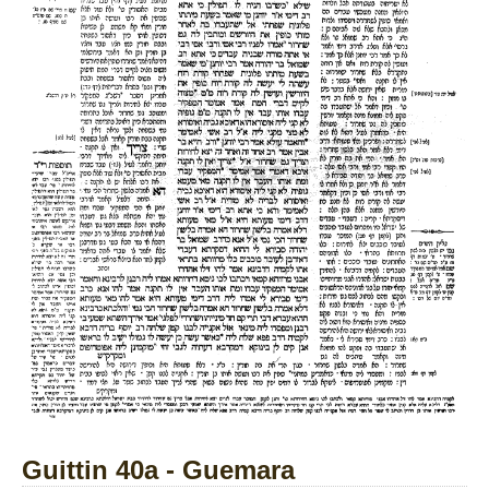
Guittin 40a - Guemara