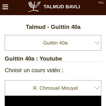
≡
בס''ד
TALMUD BAVLI
Talmud -
Guittin 40a
Guittin 40a
: Youtube
Choisir un cours vidéo :