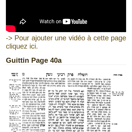
-> Pour ajouter une vidéo à cette page
cliquez ici.
Guittin Page 40a