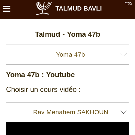
≡
בס''ד
TALMUD BAVLI
Talmud -
Yoma 47b
Yoma 47b
: Youtube
Choisir un cours vidéo :