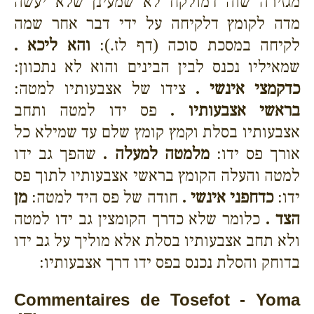
מגזירה שוה דמולקח לא שמעינן שלא יעשה
מדה לקומץ דלקיחה על ידי דבר אחר שמה
לקיחה במסכת סוכה (דף לז.):
והא ליכא .
שמאיליו נכנס לבין הבינים והוא לא נתכוון:
כדקמצי אינשי .
צידו של אצבעותיו למטה:
בראשי אצבעותיו .
פס ידו למטה ותחב
אצבעותיו בסלת וקמץ קומץ שלם עד שמילא כל
אורך פס ידו:
מלמטה למעלה .
שהפך גב ידו
למטה והעלה הקומץ בראשי אצבעותיו לתוך פס
ידו:
כדחפני אינשי .
חודה של פס היד למטה:
מן
הצד .
כלומר שלא כדרך הקומצין גב ידו למטה
ולא תחב אצבעותיו בסלת אלא מוליך על גב ידו
בדוחק והסלת נכנס בפס ידו דרך אצבעותיו:
Commentaires de Tosefot - Yoma