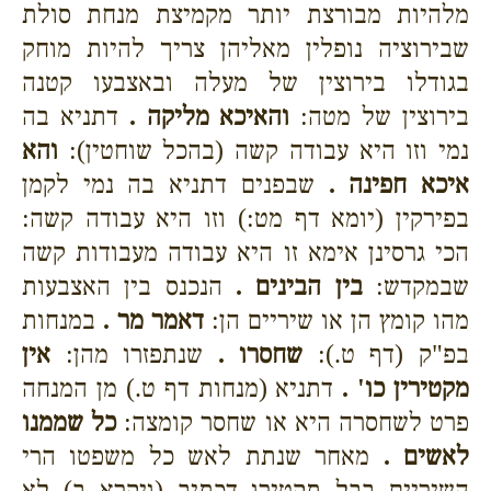
מלהיות מבורצת יותר מקמיצת מנחת סולת
שבירוציה נופלין מאליהן צריך להיות מוחק
בגודלו בירוצין של מעלה ובאצבעו קטנה
בירוצין של מטה:
והאיכא מליקה .
דתניא בה
נמי וזו היא עבודה קשה (בהכל שוחטין):
והא
איכא חפינה .
שבפנים דתניא בה נמי לקמן
בפירקין (יומא דף מט:) וזו היא עבודה קשה:
הכי גרסינן אימא זו היא עבודה מעבודות קשה
שבמקדש:
בין הבינים .
הנכנס בין האצבעות
מהו קומץ הן או שיריים הן:
דאמר מר .
במנחות
בפ"ק (דף ט.):
שחסרו .
שנתפזרו מהן:
אין
מקטירין כו' .
דתניא (מנחות דף ט.) מן המנחה
פרט לשחסרה היא או שחסר קומצה:
כל שממנו
לאשים .
מאחר שנתת לאש כל משפטו הרי
השיריים בבל תקטירו דכתיב (ויקרא ב) לא