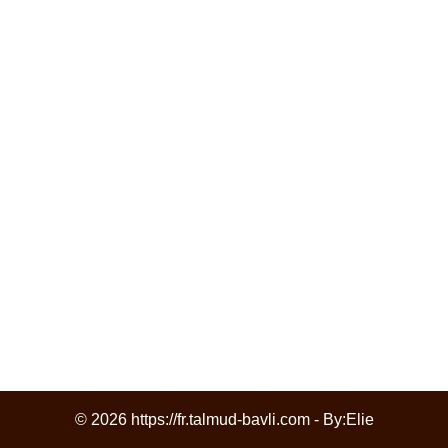
© 2026 https://fr.talmud-bavli.com - By:
Elie