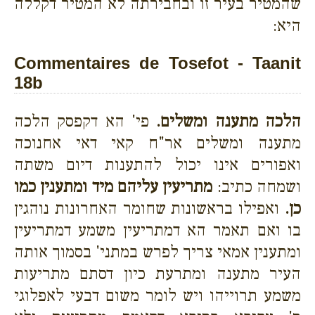
שהמטיר בעיר זו ובחבירתה לא המטיר דקללה
היא:
Commentaires de Tosefot - Taanit
18b
הלכה מתענה ומשלים.
פי' הא דקפסק הלכה
מתענה ומשלים אר"ח קאי דאי אחנוכה
ואפורים אינו יכול להתענות דיום משתה
ושמחה כתיב:
מתריעין עליהם מיד ומתענין כמו
כן.
ואפילו בראשונות שחומר האחרונות נוהגין
בו ואם תאמר הא דמתריעין משמע דמתריעין
ומתענין אמאי צריך לפרש במתני' בסמוך אותה
העיר מתענה ומתרעת כיון דסתם מתריעות
משמע תרוייהו ויש לומר משום דבעי לאפלוגי