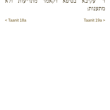
ר' עקיבא בסיפא דקאמר מתריעות ולא
מתענות:
< Taanit 18a
Taanit 19a >