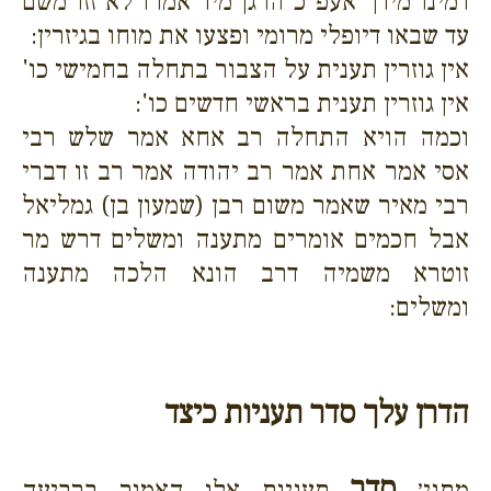
דמינו מידך אעפ"כ הרגן מיד אמרו לא זזו משם
עד שבאו דיופלי מרומי ופצעו את מוחו בגיזרין:
אין גוזרין תענית על הצבור בתחלה בחמישי כו'
אין גוזרין תענית בראשי חדשים כו':
וכמה הויא התחלה רב אחא אמר שלש רבי
אסי אמר אחת אמר רב יהודה אמר רב זו דברי
רבי מאיר שאמר משום רבן (שמעון בן) גמליאל
אבל חכמים אומרים מתענה ומשלים דרש מר
זוטרא משמיה דרב הונא הלכה מתענה
ומשלים:
הדרן עלך סדר תעניות כיצד
סדר
מתני׳
תעניות אלו האמור ברביעה