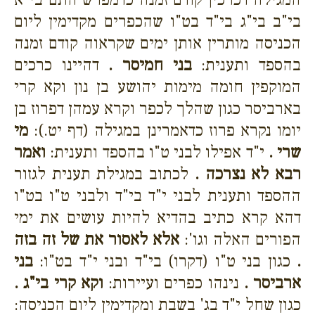
בי"ב בי"ג בי"ד בט"ו שהכפרים מקדימין ליום
הכניסה מותרין אותן ימים שקראוה קודם זמנה
בהספד ותענית:
בני חמיסר .
דהיינו כרכים
המוקפין חומה מימות יהושע בן נון וקא קרי
בארביסר כגון שהלך לכפר וקרא עמהן דפרוז בן
יומו נקרא פרוז כדאמרינן במגילה (דף יט.):
מי
שרי .
י"ד אפילו לבני ט"ו בהספד ותענית:
ואמר
רבא לא נצרכה .
לכתוב במגילת תענית לגזור
ההספד ותענית לבני י"ד בי"ד ולבני ט"ו בט"ו
דהא קרא כתיב בהדיא להיות עושים את ימי
הפורים האלה וגו':
אלא לאסור את של זה בזה
.
כגון בני ט"ו (דקרו) בי"ד ובני י"ד בט"ו:
בני
ארביסר .
נינהו כפרים ועיירות:
וקא קרי בי"ג .
כגון שחל י"ד בג' בשבת ומקדימין ליום הכניסה: