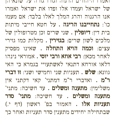
ואמרו היהודים הרגוה וגזרו גזרה על שונאיהן
של ישראל ועמדו אלו ופדו את ישראל ואמרו
אנו הרגנוה והרג המלך לאלו בלבד: אם מעמו
כו':
נתחייבנו הריגה .
על חטא חייבי מיתות
בית דין:
דיופלין .
שני שרים וכן מטרופולין של
מלכים לשון שרים:
בגזירין .
מקלות כמו גזירי
עצים:
וכמה הויא התחלה .
שאינו מפסיק
לאחר מכאן:
רבי אחא ורבי יוסי .
אמוראי נינהו
דלאו אורחא דתנאי לאשתעויי בגמרא כי האי
גוונא:
שלש .
תעניות שני וחמישי ושני:
זו דברי
ר"מ .
ואדברי ר"מ דמתני' קאי דקתני אין
משלימין:
מתענה ומשלים .
עד חשיכה: מתני'
מתענה ומשלים .
עד חשיכה:
מתני' סדר
תעניות אלו .
האמור בפ' ראשון (דף י.)
שבתחילה יחידים מתענין סדר תעניות ואחר כך