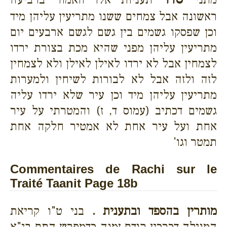
ראשונה אבל צמחים ששנו מתריעין עליהן מיד
וכן שפסקו גשמים בין גשם לגשם ארבעים יום
מתריעין עליהן מפני שהיא מכת בצורת ירדו
לצמחין אבל לא ירדו לאילן לאילן ולא לצמחין
לזה ולזה אבל לא לבורות לשיחין ולמערות
מתריעין עליהן מיד וכן עיר שלא ירדו עליה
גשמים דכתיב (עמוס ד, ז) והמטרתי על עיר
אחת ועל עיר אחת לא אמטיר חלקה אחת
תמטר וגו'
Commentaires de Rachi sur le
Traité Taanit Page 18b
מותרין בהספד ובתענית .
בני ט"ו קריאת
המגילה דכרכין קודם זמנה כדמפרש התם בי"א