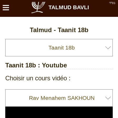
≡
בס''ד
TALMUD BAVLI
Talmud -
Taanit 18b
Taanit 18b
: Youtube
Choisir un cours vidéo :