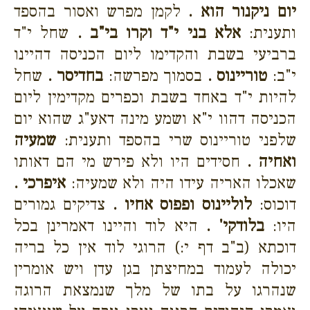
יום ניקנור הוא .
לקמן מפרש ואסור בהספד
ותענית:
אלא בני י"ד וקרו בי"ב .
שחל י"ד
ברביעי בשבת והקדימו ליום הכניסה דהיינו
י"ב:
טוריינוס .
בסמוך מפרשה:
בחדיסר .
שחל
להיות י"ד באחד בשבת וכפרים מקדימין ליום
הכניסה דהוו י"א ושמע מינה דאע"ג שהוא יום
שלפני טוריינוס שרי בהספד ותענית:
שמעיה
ואחיה .
חסידים היו ולא פירש מי הם דאותו
שאכלו האריה עידו היה ולא שמעיה:
איפרכי .
דוכוס:
לוליינוס ופפוס אחיו .
צדיקים גמורים
היו:
בלודקי' .
היא לוד והיינו דאמרינן בכל
דוכתא (ב"ב דף י:) הרוגי לוד אין כל בריה
יכולה לעמוד במחיצתן בגן עדן ויש אומרין
שנהרגו על בתו של מלך שנמצאת הרוגה