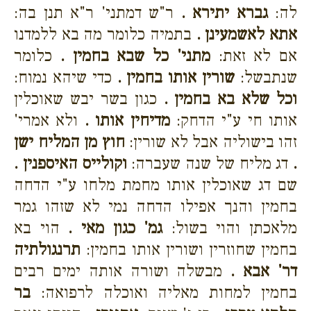
לה:
גברא יתירא .
ר"ש דמתני' ר"א תנן בה:
אתא לאשמעינן .
בתמיה כלומר מה בא ללמדנו
אם לא זאת:
מתני' כל שבא בחמין .
כלומר
שנתבשל:
שורין אותו בחמין .
כדי שיהא נמוח:
וכל שלא בא בחמין .
כגון בשר יבש שאוכלין
אותו חי ע"י הדחק:
מדיחין אותו .
ולא אמרי'
זהו בישוליה אבל לא שורין:
חוץ מן המליח ישן
.
דג מליח של שנה שעברה:
וקולייס האיספנין .
שם דג שאוכלין אותו מחמת מלחו ע"י הדחה
בחמין והנך אפילו הדחה נמי לא שזהו גמר
מלאכתן והוי בשול:
גמ' כגון מאי .
הוי בא
בחמין שחוזרין ושורין אותו בחמין:
תרנגולתיה
דר' אבא .
מבשלה ושורה אותה ימים רבים
בחמין למחות מאליה ואוכלה לרפואה:
בר