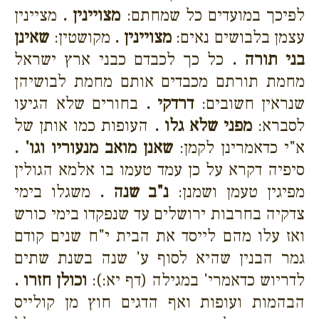
לפיכך במועדים כל שמחתם:
מצויינין .
מציינין
עצמן בלבושים נאים:
מצויינין .
מקושטין:
שאינן
בני תורה .
כל כך לכבדם כבני ארץ ישראל
מחמת תורתם מכבדים אותם מחמת לבושיהן
שנראין חשובים:
דרדקי .
בחורים שלא הגיעו
לסברא:
מפני שלא גלו .
העופות כמו אותן של
א"י כדאמרינן לקמן:
שאנן מואב מנעוריו וגו' .
סיפיה דקרא על כן עמד טעמו בו אלמא הגולין
מפיגין טעמן ושמנן:
נ"ב שנה .
משגלו בימי
צדקיה בחרבות ירושלים עד שנפקדו בימי כורש
ואז עלו מהם לייסד את הבית י"ח שנים קודם
גמר הבנין שהיא לסוף ע' שנה בשנת שתים
לדריוש כדאמרי' במגילה (דף יא:):
וכולן חזרו .
הבהמות ועופות ואף הדגים חוץ מן קולייס