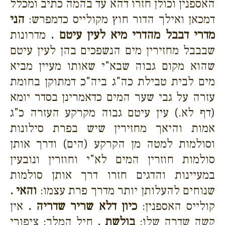
האספנין וכולן חזרו דהא עד בהמה כתיב ומכלל
דמכאן ואילך הדור חוץ מקולייס כדמפרש:
הני
מדרי דבבל מהדרי מיא לעין עיטם .
מדרונות
שבבבל מחזירין מים הנשפכים בהן לעין עיטם
שהוא מקום גבוה שבא"י שאותו מעיין מביא
מים לבית טבילת כה"ג ביה"כ דמתוקן בחומת
עזרה על גבי שער המים כדאמרינן בסדר יומא
(דף לא.) עין עיטם גבוה מקרקע העזרה כ"ג
אמות והיאך מחזירין שיש בפרת סילונות
וסולמות למטה מן הקרקע (הים) ודרך אותן
סולמות חוזרין המים לא"י וחוזרין ונובעין
במעיינות והדגים חזרו דרך אותן סולמות
שנוחים להעלותן יותר מדרך פרת עצמו:
והאי .
קולייס האספנין:
כיון דלא שריר שדריה .
אין
קשה שדרה שלו:
בולשת .
חיל המלך: ציפורי