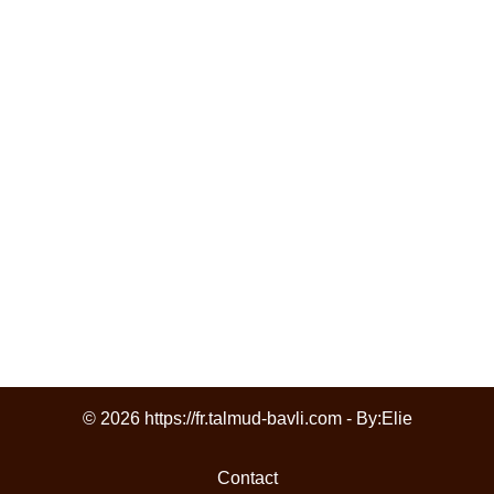
© 2026 https://fr.talmud-bavli.com - By:
Elie
Contact