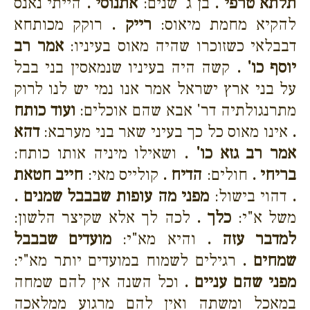
תלתא טרפי .
בן ג' שנים:
אתנוסי .
הייתי נאנס
להקיא מחמת מיאוס:
רייק .
רוקק מכותחא
דבבלאי כשזוכרו שהיה מאוס בעיניו:
אמר רב
יוסף כו' .
קשה היה בעיניו שנמאסין בני בבל
על בני ארץ ישראל אמר אנו נמי יש לנו לרוק
מתרנגולתיה דר' אבא שהם אוכלים:
ועוד כותח
.
אינו מאוס כל כך בעיני שאר בני מערבא:
דהא
אמר רב גזא כו' .
ושאילו מיניה אותו כותח:
בריחי .
חולים:
הדיח .
קולייס מאי:
חייב חטאת
.
דהוי בישול:
מפני מה עופות שבבבל שמנים .
משל א"י:
כלך .
לכה לך אלא שקיצר הלשון:
למדבר עזה .
והיא מא"י:
מועדים שבבבל
שמחים .
רגילים לשמוח במועדים יותר מא"י:
מפני שהם עניים .
וכל השנה אין להם שמחה
במאכל ומשתה ואין להם מרגוע ממלאכה