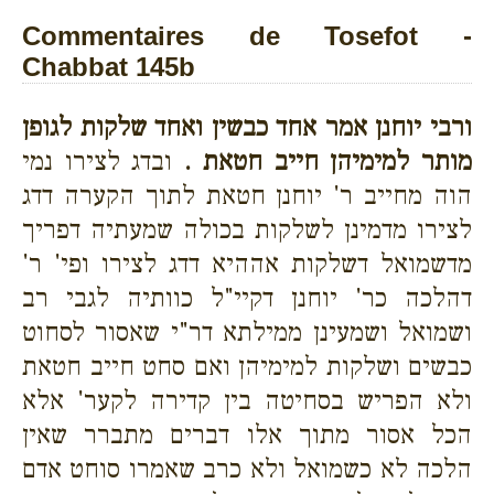
Commentaires de Tosefot -
Chabbat 145b
ורבי יוחנן אמר אחד כבשין ואחד שלקות לגופן
מותר למימיהן חייב חטאת .
ובדג לצירו נמי
הוה מחייב ר' יוחנן חטאת לתוך הקערה דדג
לצירו מדמינן לשלקות בכולה שמעתיה דפריך
מדשמואל דשלקות אההיא דדג לצירו ופי' ר'
דהלכה כר' יוחנן דקיי"ל כוותיה לגבי רב
ושמואל ושמעינן ממילתא דר"י שאסור לסחוט
כבשים ושלקות למימיהן ואם סחט חייב חטאת
ולא הפריש בסחיטה בין קדירה לקער' אלא
הכל אסור מתוך אלו דברים מתברר שאין
הלכה לא כשמואל ולא כרב שאמרו סוחט אדם