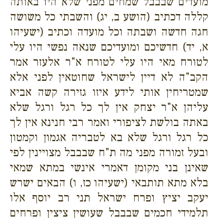
מועדים שבבבל שמחים מפני שלא היו באותה
קללה דכתיב (הושע ב, יג) והשבתי כל משושה
חגה חדשה ושבתה וכל מועדה וכתיב (ישעיהו
א, יד) חדשיכם ומועדיכם שנאה נפשי היו עלי
לטורח מאי היו עלי לטורח א"ר אלעזר אמר
הקב"ה לא דיין לישראל שחוטאין לפני אלא
שמטריחין אותי לידע איזו גזירה קשה אביא
עליהן א"ר יצחק אין לך כל רגל ורגל שלא
באתה בולשת לציפורי ואמר רבי חנינא אין לך
כל רגל ורגל שלא בא לטבריה אגמון וקמטון
ובעל זמורה מפני מה ת"ח שבבבל מצויינין לפי
שאינן בני מקומן דאמרי אינשי במתא שמאי
בלא מתא תותבאי (ישעיהו כז, ו) הבאים ישרש
יעקב יציץ ופרח ישראל תני רב יוסף אלו
תלמידי חכמים שבבבל שעושין ציצין ופרחים