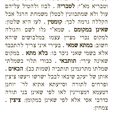
וטבריא מא"י:
לטבריה .
לבוז ולהטיל עליהם
עול ולא שמתכוונין לבטלן משמחת הרגל אבל
הקללה גרמה לכך:
קומטין .
לעז היא שלטון:
שאינן במקומם .
שמא"י גלו לשם והגולה
למקום נכרי מציין עצמו במלבושים שיהא
חשוב:
במתא שמאי .
בעירי איני צריך להתכבד
אלא בשמי שאני ניכר בו:
בלא מתא .
במקום
שאינה עירי:
תותבאי .
כבודי תלוי בשמלתי
שמלתו מתרגמינן תותביה (שמות כב):
הבאים .
אותן של יעקב שיבאו לבבל ישרשו ויעשו ציצין
ופרחים לתורה וסייעתא אתיא לר' יוחנן
דטעמא דמצויינין לאו לפי שאינן בני תורה
כדרבי אסי אלא לפי שאינן במקומן:
ציצין .
צמחין: