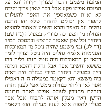
המזבח משמע דדבר שצריך יקידה יהא על
המזבח אפילו פקע אבל דבר שאין צריך יקידה
לא וא"ת כשמאספין את האפר להעלותו
לתפוח אין יכולים להזהר שלא יהו הרבה
גחלים על האפר והכא משמע שאסור להוציא
הגחלת מן המערכה כדדייק במעילה (ג"ז שם)
דיחזיר וכל שכן שאסור להוציא ובמסכת תמיד
(דף לג.) נמי משמע שהיה נוטל מן המאוכלות
הפנימיות אלמא גחלים היה נוטל וצריך לומר
דמאי מן המאוכלות היה נוטל הנהו דלית בהו
מששא וחשיבי אפר אבל גחלת דהכא דמינה
דייק במעילה דיחזיר מיירי בגחלת חיה דאית
ביה מששא והא דקאמר במעילה ה"ה דאפילו
אפר לאו דליהוי כגחלת ממש אפי' לענין חזרה
דגחלת מחזירין לעולם אפילו לאחר תרומת
הדשן דאין מעלין אותה לתפוח אבל אפר
מעלין לתפוח אלא לענין מעילה הוא דקאמר