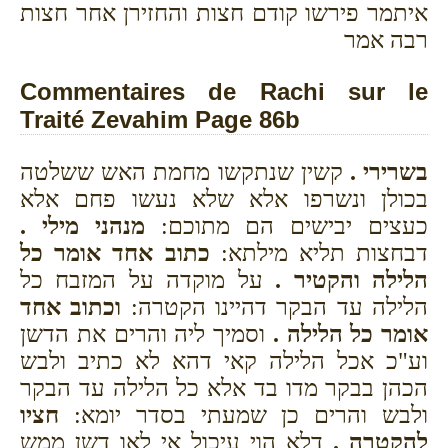
איתמר פירשו קודם חצות והחזירן אחר חצות
רבה אמר
Commentaires de Rachi sur le
Traité Zevahim Page 86b
בשרירי .
קשין שנתקשו מחמת האש ששלטה
בכולן ונשרפו אלא שלא נעשו פחם אלא
כעצים יבישים הם מתוכם:
מנהני מילי .
דבחצות תליא מילתא:
כתוב אחד אומר כל
הלילה והקטיר .
על מוקדה על המזבח כל
הלילה עד הבקר דהיינו הקטרה:
וכתוב אחד
אומר כל הלילה .
וסמיך ליה והרים את הדשן
וע"כ אכל הלילה קאי דהא לא כתיב ולבש
הכהן בבקר מדו בד אלא כל הלילה עד הבקר
ולבש והרים כן שמעתי בסדר יומא:
חציו
להקטרה .
דלא הוי עיכול אי לאו דשן ממש