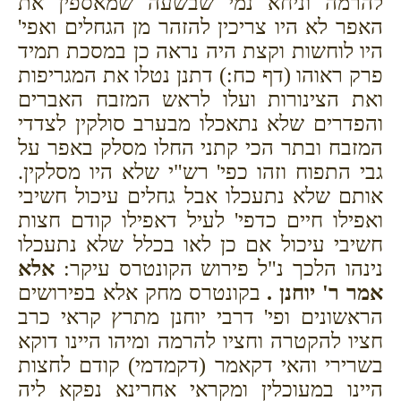
להרמה וניחא נמי שבשעה שמאספין את
האפר לא היו צריכין להזהר מן הגחלים ואפי'
היו לוחשות וקצת היה נראה כן במסכת תמיד
פרק ראוהו (דף כח:) דתנן נטלו את המגריפות
ואת הצינורות ועלו לראש המזבח האברים
והפדרים שלא נתאכלו מבערב סולקין לצדדי
המזבח ובתר הכי קתני החלו מסלק באפר על
גבי התפוח וזהו כפי' רש"י שלא היו מסלקין.
אותם שלא נתעכלו אבל גחלים עיכול חשיבי
ואפילו חיים כדפי' לעיל דאפילו קודם חצות
חשיבי עיכול אם כן לאו בכלל שלא נתעכלו
נינהו הלכך נ"ל פירוש הקונטרס עיקר:
אלא
אמר ר' יוחנן .
בקונטרס מחק אלא בפירושים
הראשונים ופי' דרבי יוחנן מתרץ קראי כרב
חציו להקטרה וחציו להרמה ומיהו היינו דוקא
בשרירי והאי דקאמר (דקמדמי) קודם לחצות
היינו במעוכלין ומקראי אחרינא נפקא ליה