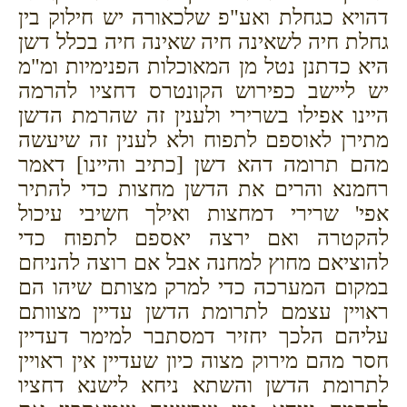
דהויא כגחלת ואע"פ שלכאורה יש חילוק בין
גחלת חיה לשאינה חיה שאינה חיה בכלל דשן
היא כדתנן נטל מן המאוכלות הפנימיות ומ"מ
יש ליישב כפירוש הקונטרס דחציו להרמה
היינו אפילו בשרירי ולענין זה שהרמת הדשן
מתירן לאוספם לתפוח ולא לענין זה שיעשה
מהם תרומה דהא דשן [כתיב והיינו] דאמר
רחמנא והרים את הדשן מחצות כדי להתיר
אפי' שרירי דמחצות ואילך חשיבי עיכול
להקטרה ואם ירצה יאספם לתפוח כדי
להוציאם מחוץ למחנה אבל אם רוצה להניחם
במקום המערכה כדי למרק מצותם שיהו הם
ראויין עצמם לתרומת הדשן עדיין מצוותם
עליהם הלכך יחזיר דמסתבר למימר דעדיין
חסר מהם מירוק מצוה כיון שעדיין אין ראויין
לתרומת הדשן והשתא ניחא לישנא דחציו