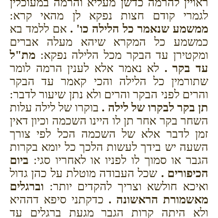
ראויין להרמה כדשן מעליא והרמה במעוכלין
לגמרי קודם חצות נפקא לן מהאי קרא:
ממשמע שנאמר כל הלילה כו' .
אם ללמד בא
כמשמע כל המקרא שיהא מעלה אברים
ומקטירן עד הבקר מכל הלילה נפקא:
מת"ל
עד בקר .
לא נאמר אלא לענין הרמה לומר
שתורמין כל הלילה והכי קאמר עד הבקר
והרים לפני הבקר והרים ולא נתן שיעור לדבר:
תן בקר לבקרו של לילה .
בוקרו של לילה עלות
השחר בקר אחר תן לו היינו השכמה וכיון דאין
זמן לדבר אלא של השכמה הכל לפי צורך
השעה יש בידך לעשות הלכך כל יומא בקרות
הגבר או סמוך לו לפניו או לאחריו סגי:
ביום
הכיפורים .
שכל העבודה מוטלת על כהן גדול
ואיכא חולשא וצריך להקדים יותר:
וברגלים
מאשמורת הראשונה .
כדקתני סיפא דההיא
ולא היתה קרות הגבר מגעת ברגלים עד