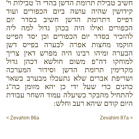
חשיב טבילת תרומת הדשן בהדי ה' טבילות וי'
קידושין שהיה עושה ביום הכפורים ועוד
דפייס דתרומת הדשן חשיב בסדר יום
הכפורים ואילו היה בכהן גדול למה ליה
להזכיר בסדר יום הכפורים וכן יסד הפייט
הוקמו מחצות אפרה לבערה בפייס דשן
הבערה ומיהו רבינו היה מפרש דאין צריך
למוחקו דה"פ משום חולשא דכהן גדול
מקדימין תרומת הדשן וסידור המערכה
ושריפת אברים שלא נתעכלו מבערב בשאר
כהנים כדי שעל ידי כן יהא מזומן כה"ג
להתחיל מהבקר כשיעלה עמוד השחר עבודת
היום קודם שיהא רעב וחלש:
< Zevahim 86a
Zevahim 87a >