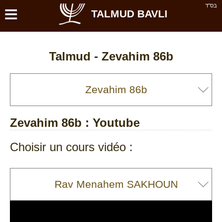
≡
בס''ד
TALMUD BAVLI
Talmud -
Zevahim 86b
Zevahim 86b
: Youtube
Choisir un cours vidéo :