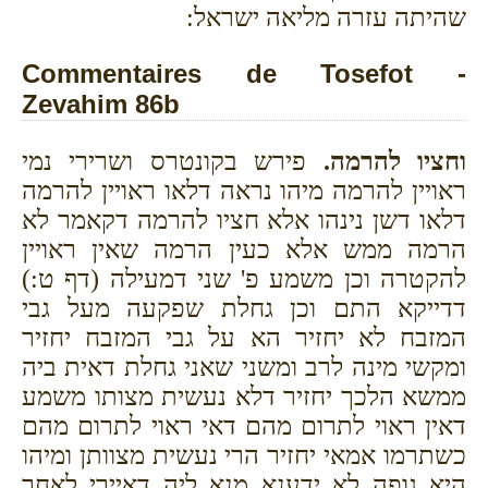
שהיתה עזרה מליאה ישראל:
Commentaires de Tosefot -
Zevahim 86b
וחציו להרמה.
פירש בקונטרס ושרירי נמי
ראויין להרמה מיהו נראה דלאו ראויין להרמה
דלאו דשן נינהו אלא חציו להרמה דקאמר לא
הרמה ממש אלא כעין הרמה שאין ראויין
להקטרה וכן משמע פ' שני דמעילה (דף ט:)
דדייקא התם וכן גחלת שפקעה מעל גבי
המזבח לא יחזיר הא על גבי המזבח יחזיר
ומקשי מינה לרב ומשני שאני גחלת דאית ביה
ממשא הלכך יחזיר דלא נעשית מצותו משמע
דאין ראוי לתרום מהם דאי ראוי לתרום מהם
כשתרמו אמאי יחזיר הרי נעשית מצוותן ומיהו
היא גופה לא ידענא מנא ליה דאיירי לאחר