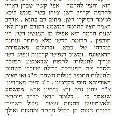
הוא:
וחציו להרמה .
אפי' קשין שבהן ראויין
להרמה וקרויין דשן ומיהו בשר ממש ליכא
למימר דמיקרי דשן:
מתיב רב כהנא .
אדרב
דאמר חציו להרמה דמשמע דקודם חצות לאו
שעת הרמה היא אפילו מן הנעשין דשן:
היו
תורמין .
תרומת הדשן מלא מחתה ונותנה
במזרחו של כבש:
וברגלים מאשמורת
הראשונה .
ומשום דנפישי קרבנות ונפיש דשן
וצריך להעלותן לתפוח שבאמצע המזבח
ולסדר את המערכה בלילה שיוכלו לשחוט
ולהעלות התמיד בעלות השחר:
ה"ג ואי חצות
דאורייתא היכי מקדמינן .
ל"ג והיכי מאחרינן:
א"ר יוחנן גרס ולא גרסינן אלא:
ממשמע
שנאמר כו' .
כלומר קראי כדרב מיתרצי
ולאשמועינן דחצות עושה עיכול בשרירי
דקודם חצות הן בכלל הקטר ומחצות ואילך