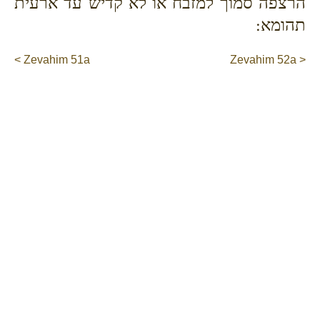
הרצפה סמוך למזבח או לא קדיש עד ארעית
תהומא:
< Zevahim 51a
Zevahim 52a >