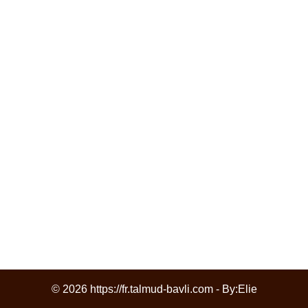
© 2026 https://fr.talmud-bavli.com - By:
Elie