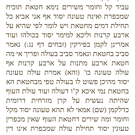
עביד קל וחומר משירים נימא חטאת תוכיח
שמכפרת ואינה טעונה יסוד אף אני אביא כל
תחילת דמים מחטאת ויש לומר לפי שהיא על
ארבע קרנות וליכא למימר יסוד בכולהו ועוד
אמרינן לקמן בפירקין (זבחים דף נג:) נאמר
סביב בחטאת ונאמר סביב בעולה ופריך אי מה
חטאת ארבע מתנות על ארבע קרנות אף
עולה טעונה כו' (והא) אמרת עולה טעונה
יסוד מהיכן פשוט לו בעולה טפי מבחטאת הא
בחטאת נמי איכא ק"ו דעולה ועוד עולת העוף
שהיתה נעשית על קרן מזרחית דרומית
כדלקמן (שם) אמאי לא תהא טעונה יסוד מקל
וחומר ומה שירים דחטאת העוף שאין מכפרין
טעונין יסוד תחילת עולה שמכפרת אינו דין