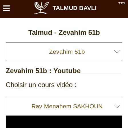
≡
בס''ד
TALMUD BAVLI
Talmud -
Zevahim 51b
Zevahim 51b
: Youtube
Choisir un cours vidéo :