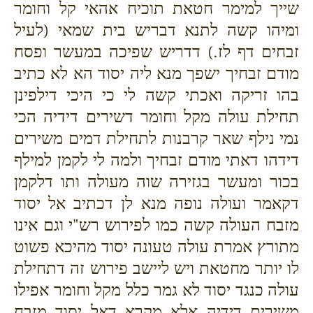
שייך למימר חטאת תוכיח אהאי קל וחומר
ומיהו קשה לתנא דבריש בית שמאי (לעיל
זבחים דף לז.) דדריש שפיכה במעשר ופסח
מודם זבחיך ישפך מנא ליה יסוד הא לא כתיב
בהו זריקה ואכתי קשה לי כי היכי דילפינן
תחילת עולה מקל וחומר דשירים דידיה הכי
נמי נילף שאר קרבנות לתחילת דמים משירים
דידהו דאתי מודם זבחיך ולמה לי לקמן למילף
בכור ומעשר בגזירה שוה מעולה ותו דלקמן
דקאמר ועולה נופה מנא לן דכתיב אל יסוד
מזבח העולה קשה כמו לפירוש רש"י וגם אינו
מתורץ אמרת עולה טעונה יסוד מהיכא פשוט
לו יותר מחטאת ויש ליישב פירוש זה דתחילת
עולה כנגד יסוד לא גמר כלל מקל וחומר אפילו
משירים דידיה אלא מקרא דאל יסוד מזבח