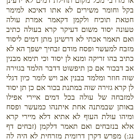
או מדרבי מכל מקום תחילת דמים לא ידעינן
בקל וחומר משירים לא אתו דאיכא למימר
חטאת תוכיח ולקמן דקאמר אמרת עולה
טעונה יסוד משום דעיקר קרא בעולה כתיב
ואם תאמר אכתי לא דרשינן מתן דמים ליסוד
מזבח למעשר ופסח מודם זבחיך ישפך הא לא
כתיב בהו זריקה ומנא לן יסוד וכי תימא מבנין
אב דבכור אם כן תיפשוט דדבר הלמד בגזירה
שוה חוזר ומלמד בבנין אב ויש לומר כיון דגלי
לן קרא גזירה שוה במתנת בכור אם כן תן יסוד
למזבחה של עולה בכל דמים איירי אפילו
באותן שבמתנה אחת איתנהו כמעשר ופסח
ומיהו עולת העוף לא אתיא דלא מיירי קרא
אלא בנזבחים ואם תאמר דלקמן (זבחים דף
נג:) מפרש דקרן דרומית מזרחית לא היה לה