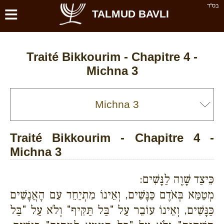
≡
בס''ד
TALMUD BAVLI
Traité Bikkourim - Chapitre 4 -
Michna 3
Traité Bikkourim - Chapitre 4 -
Michna 3
כֵּיצַד שָׁוֶה לַנָּשִׁים:
מְטַמֵּא בְּאֹדֶם כַּנָּשִׁים, וְאֵינוֹ מִתְיַחֵד עִם הָאֲנָשִׁים
כַּנָּשִׁים, וְאֵינוֹ עוֹבֵר עַל "בַּל תַּקִּיף" וְלֹא עַל "בַּל