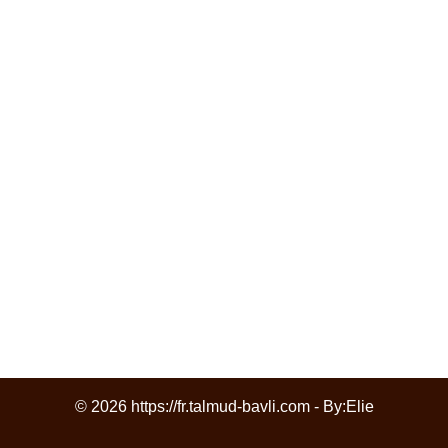
© 2026 https://fr.talmud-bavli.com - By:
Elie