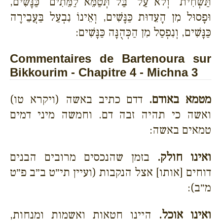
תַּשְׁחִית" וְלֹא עַל "בַּל תְּטַמֵּא לַמֵּתִים" כַּנָּשִׁים,
וּפָסוּל מִן הָעֵדוּת כַּנָּשִׁים, וְאֵינוֹ נִבְעַל בַּעֲבֵירָה
כַּנָּשִׁים, וְנִפְסַל מִן הַכְּהֻנָּה כַּנָּשִׁים:
Commentaires de Bartenoura sur
Bikkourim - Chapitre 4 - Michna 3
מטמא באודם.
דדם כתיב באשה (ויקרא טו)
ואשה כי תהיה זבה דם. וחמשה מיני דמים
טמאים באשה:
ואינו חולק.
בזמן שהנכסים מרובים הבנים
דוחים [אותו] אצל הנקבות (ועיין תי״ט ב״ב פ״ט
מ״ב):
ואינו אוכל.
היינו חטאות ואשמות ומנחות,