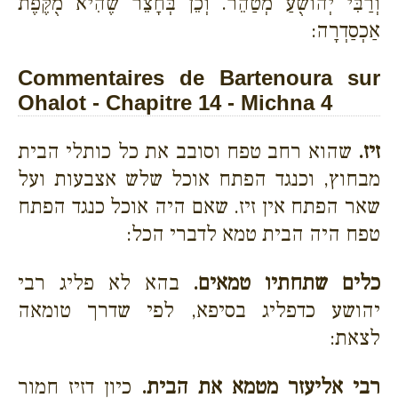
וְרַבִּי יְהוֹשֻׁעַ מְטַהֵר. וְכֵן בְּחָצֵר שֶׁהִיא מֻקֶּפֶת
אַכְסַדְרָה:
Commentaires de Bartenoura sur
Ohalot - Chapitre 14 - Michna 4
זיז.
שהוא רחב טפח וסובב את כל כותלי הבית
מבחוץ, וכנגד הפתח אוכל שלש אצבעות ועל
שאר הפתח אין זיז. שאם היה אוכל כנגד הפתח
טפח היה הבית טמא לדברי הכל:
כלים שתחתיו טמאים.
בהא לא פליג רבי
יהושע כדפליג בסיפא, לפי שדרך טומאה
לצאת:
רבי אליעזר מטמא את הבית.
כיון דזיז חמור