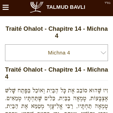
≡
בס''ד
TALMUD BAVLI
Traité Ohalot - Chapitre 14 - Michna
4
Traité Ohalot - Chapitre 14 - Michna
4
זִיז שֶׁהוּא סוֹבֵב אֶת כָּל הַבַּיִת וְאוֹכֵל בַּפֶּתַח שָׁלשׁ
אֶצְבָּעוֹת, טֻמְאָה בַבַּיִת, כֵּלִים שֶׁתַּחְתָּיו טְמֵאִים.
טֻמְאָה תַחְתָּיו, רַבִּי אֱלִיעֶזֶר מְטַמֵּא אֶת הַבַּיִת,