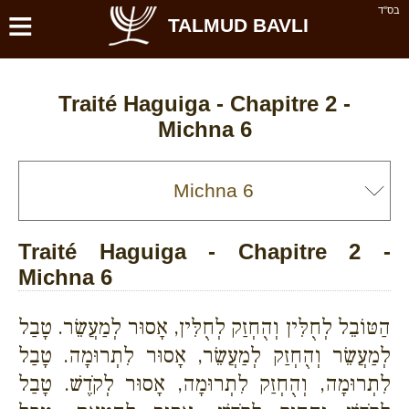
≡
בס''ד
TALMUD BAVLI
Traité Haguiga - Chapitre 2 -
Michna 6
Traité Haguiga - Chapitre 2 -
Michna 6
הַטּוֹבֵל לְחֻלִּין וְהֻחְזַק לְחֻלִּין, אָסוּר לְמַעֲשֵׂר. טָבַל
לְמַעֲשֵׂר וְהֻחְזַק לְמַעֲשֵׂר, אָסוּר לִתְרוּמָה. טָבַל
לִתְרוּמָה, וְהֻחְזַק לִתְרוּמָה, אָסוּר לְקֹדֶשׁ. טָבַל