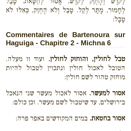
לְקֹדֶשׁ וְהֻחְזַק לְקֹדֶשׁ, אָסוּר לְחַטָּאת. טָבַל
לְחָמוּר, מֻתָּר לְקַל. טָבַל וְלֹא הֻחְזַק, כְּאִלּוּ לֹא
טָבָל:
Commentaires de Bartenoura sur
Haguiga - Chapitre 2 - Michna 6
טבל לחולין, והוחזק לחולין.
ועוד זו מעלה.
הטובל לאכול חולין ונתכוין לטבול להיות
מוחזק טהור לשם חולין:
אסור למעשר.
אסור לאכול מעשר שני הנאכל
בירושלים, עד שיטבול לשם מעשר. וכן כולם:
אסור בחטאת.
במים המקודשים באפר פרה: