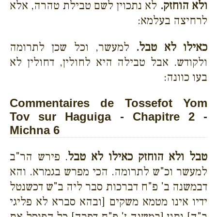
ולא הוחזק.
לא נתכוין לשם טבילת טהרה, אלא
לרחיצה בעלמא:
כאילו לא טבל.
למעשר, וכל שכן לתרומה
ולקודש. אבל טבילה היא לחולין, דחולין לא
בעו כוונה:
Commentaires de Tossefot Yom
Tov sur Haguiga - Chapitre 2 -
Michna 6
טבל ולא הוחזק כאילו לא טבל
. פירש הר"ב
למעשר וכ"ש לתרומה. הכי מפרש בגמרא. והא
דבמשנה ב' פ"ח דברכות סבר ליה ב"ש דכשנטל
ידיו אינו מטמא משקים [ובהא סברא לא פליגי
ב"ה] ותנן [במשנה ז' פ"ח דפרה] כל הפוסל את