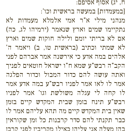
ח, יג) אסוף אסיפם:
[במעמדות] במעשה בראשית וכו':
מנהני מילי א"ר אמי אלמלא מעמדות לא
נתקיימו שמים וארץ שנאמר (ירמיהו לג, כה)
אם לא בריתי יומם ולילה חוקות שמים וארץ
לא שמתי וכתיב (בראשית טו, ב) ויאמר ה'
אלהים במה אדע כי אירשנה אמר אברהם לפני
הקב"ה רבש"ע שמא ח"ו ישראל חוטאים לפניך
ואתה עושה להם כדור המבול וכדור הפלגה
אמר לו לאו אמר לפניו רבש"ע במה אדע אמר
לו קחה לי עגלה משולשת וגו' אמר לפניו
רבש"ע תינח בזמן שבית המקדש קיים בזמן
שאין בית המקדש קיים מה תהא עליהם אמר לו
כבר תקנתי להם סדר קרבנות כל זמן שקוראין
בהן מעלה אני עליהן כאילו מקריבין לפני קרבן