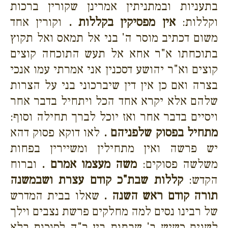
בתעניות ובמתניתין אמרינן שקורין ברכות
וקללות:
אין מפסיקין בקללות .
וקורין אחד
משום דכתיב מוסר ה' בני אל תמאס ואל תקוץ
בתוכחתו א"ר אחא אל תעש התוכחה קוצים
קוצים וא"ר יהושע דסכנין אני אמרתי עמו אנכי
בצרה ואם כן אין דין שיברכוני בני על הצרות
שלהם אלא יקרא אחד הכל ויתחיל בדבר אחר
ויסיים בדבר אחר ואז יוכל לברך תחילה וסוף:
מתחיל בפסוק שלפניהם .
לאו דוקא פסוק דהא
יש פרשה ואין מתחילין ומשיירין בפחות
משלשה פסוקים:
משה מעצמו אמרם .
וברוח
הקדש:
קללות שבת"כ קודם עצרת ושבמשנה
תורה קודם ראש השנה .
שאלו בבית המדרש
של רבינו נסים למה מחלקים פרשת נצבים וילך
לשנים כשיש ב' שבתות בין ר"ה לסוכות בלא