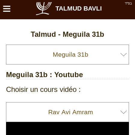
≡
בס''ד
TALMUD BAVLI
Talmud -
Meguila 31b
Meguila 31b
: Youtube
Choisir un cours vidéo :