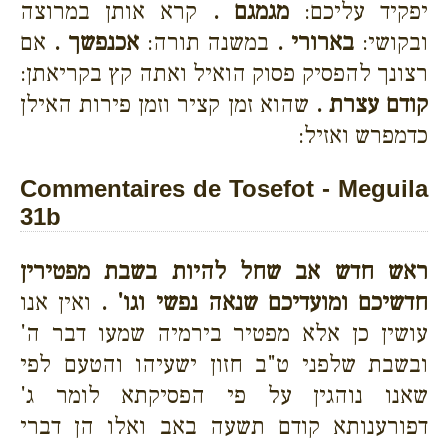
יפקיד עליכם:
מגמגם .
קרא אותן במרוצה
ובקושי:
בארורי .
במשנה תורה:
אכנפשך .
אם
רצונך להפסיק פסוק הואיל ואתה קץ בקריאתן:
קודם עצרת .
שהוא זמן קציר וזמן פירות האילן
כדמפרש ואזיל:
Commentaires de Tosefot - Meguila
31b
ראש חדש אב שחל להיות בשבת מפטירין
חדשיכם ומועדיכם שנאה נפשי וגו' .
ואין אנו
עושין כן אלא מפטיר בירמיה שמעו דבר ה'
ובשבת שלפני ט"ב חזון ישעיהו והטעם לפי
שאנו נוהגין על פי הפסיקתא לומר ג'
דפורענותא קודם תשעה באב ואלו הן דברי