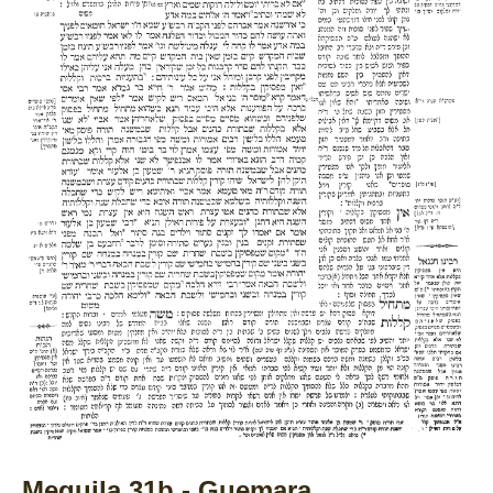
Meguila 31b - Guemara