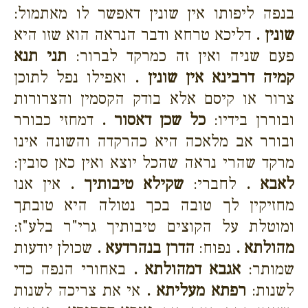
בנפה ליפותו אין שונין דאפשר לו מאתמול:
שונין .
דליכא טרחא ודבר הנראה הוא שזו היא
פעם שניה ואין זה כמרקד לברור:
תני תנא
קמיה דרבינא אין שונין .
ואפילו נפל לתוכן
צרור או קיסם אלא בודק הקסמין והצרורות
ובוררן בידיו:
כל שכן דאסור .
דמחזי כבורר
ובורר אב מלאכה היא כהרקדה והשונה אינו
מרקד שהרי נראה שהכל יוצא ואין כאן סובין:
לאבא .
לחברי:
שקילא טיבותיך .
אין אנו
מחזיקין לך טובה בכך נטולה היא טובתך
ומוטלת על הקוצים טיבותיך גרי"ר בלע"ז:
מהולתא .
נפוח:
הדרן בנהרדעא .
שכולן יודעות
שמותר:
אגבא דמהולתא .
באחורי הנפה כדי
לשנות:
רפתא מעליתא .
אי את צריכה לשנות