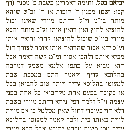
יביאם בסל.
ותימה דאמרינן בשבת פ' מפנין (דף
קכו: ושם) מפנין ד' קופות או ה' וכ"ש שיהא
מותר בי"ט וי"ל דהתם מיירי שאינו יכול
להוציא לחוץ ואין רואין אותו וע"כ מותר והכא
מיירי ביו"ט שיכול להוציאו לחוץ ורואין אותו
וע"כ יהא אסור שהרואה אותו אומר לצורך חול
מביא אותם ולהכי אסור ומ"מ קשה דאמר אבל
הוא מביא על כתפו אלמא משמע דמרבה
בהלוכא עדיף וקאמר התם במסכת שבת
למעוטי בהלוכא עדיף ויותר טוב להביאן בסל
או בקופה בפעם אחת מלהביאן כל אחת בפני
עצמה וי"ל דלמה דפי' ניחא דהתם מיירי בשבת
דלא הוי כעובדי דחול שאין מטלטל כי אם מזוית
לזוית באותו בית ולכך קאמר למעוטי בהלוכא
עדיף טפי משום טרחא יתירא אבל הכא מיירי