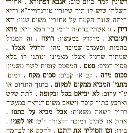
דשונין קמח ביום טוב:
אגבא דפתורא .
אחורי
השלחן שיש לו תוך שקורין טורנרוייר"א והיא
היתה שונה הקמח על אחוריו משום שנוי:
הא
דידן .
זו אשתי ברתיה דרמי בר חמא היא:
מרא
דעובדא .
מדקדק במעשיו:
רועה .
זה המגדל
בהמות ופעמים שמוכר מהן:
הרגיל אצלו .
שמתוך שרגיל אצלו מאמינו ונותנו לו בלא
פסוק דמים:
פטם .
המפטם עופות לשון משמין:
סכום מדה .
קב או קבים:
סכום מקח .
דמים:
מתני' המביא ממקום למקום .
בתוך התחום או
ע"י ערוב:
לא יביאם בסל ובקופה .
לתת שלש
וארבע בתוך קופה וישאם משום דנראה כמעשה
דחול לשאת משאות:
אבל מביא על כתפו .
אחת או שתים דמוכח דלצורך י"ט:
או לפניו .
בידו:
וכן המוליך את התבן .
להסק או לבהמה