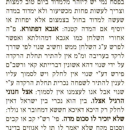
בפסח נמי יש ליזהר מלמדוד ביום טוב למצות
וצריך לעשות פחות מכשיעור ולא ימדוד במדה
שעשה למדוד בחול בצמצום אלא יפחות או
יוסיף אם המדה קטנה:
אגבא דפתורא.
פ"ה
אחורי השלחן כמו אגבא דמהולתא ואפשר
לפרש ע"ג השלחן ממש וחשיב שנוי לפי שדרך
לרקד בעריבה ומ"מ אין להתיר תחלת הרקדה
על ידי שנוי דהא אשונין דברייתא קאי ורשב"ם
פירש דע"י שנוי אין לחלק ויש לסמוך עליו
לענין להתיר לשפחה נכרית תחלת הרקדה ע"י
שנוי אבל אנו לעצמנו אין לסמוך:
אצל חנוני
הרגיל אצלו.
בין הוא נכרי בין ישראל דאין
לחלק רק היכא דאיכא חששא דמחובר או נולד:
שלא יזכיר לו סכום מדה.
פי' רש"י קב או קבים
וסכום מקח שלא יאמר לו תן לי אגוזים בדינר